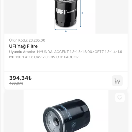
Ürün Kodu: 23.265.00
UFI Yağ Filtre
Uyumlu Araçlar: HYUNDAI ACCENT 1.3-1.5-1.6 00>GETZ 1.3-1.4-1.6
I20-I30 1.4-1.6 CRV 2.0-CIVIC 01>ACCOR...
394,34₺
460,07₺