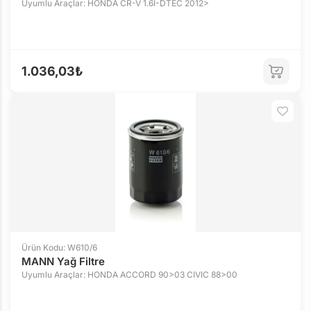
Uyumlu Araçlar: HONDA CR-V 1.6I-DTEC 2012>
1.036,03₺
Ürün Kodu: W610/6
MANN Yağ Filtre
Uyumlu Araçlar: HONDA ACCORD 90>03 CIVIC 88>00