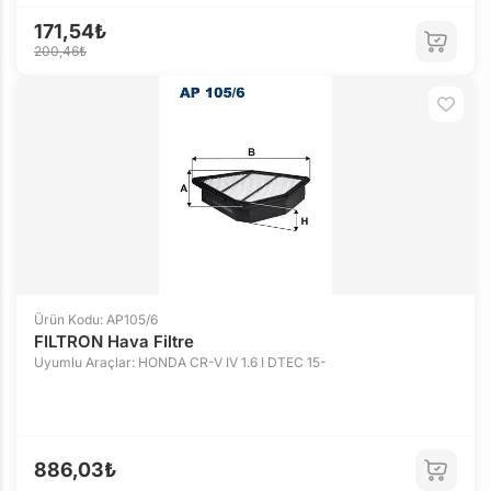
171,54₺
200,46₺
Ürün Kodu: AP105/6
FILTRON Hava Filtre
Uyumlu Araçlar: HONDA CR-V IV 1.6 I DTEC 15-
886,03₺