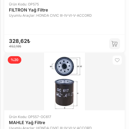
Ürün Kodu: OP575
FILTRON Yağ Filtre
Uyumlu Araçlar: HONDA CIVIC III-IV-VI-V-ACCORD
328,62₺
452,18₺
%20
Ürün Kodu: OP557-OC617
MAHLE Yağ Filtre
Uyumlu Araçlar: HONDA CIVIC III-IV-VI-V-ACCORD