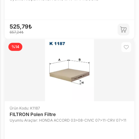
525,79₺
657,24₺
%14
Ürün Kodu: K1187
FILTRON Polen Filtre
Uyumlu Araçlar: HONDA ACCORD 03>08-CIVIC 07>11-CRV 07>11