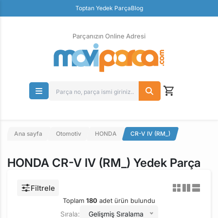
Toptan Yedek Parça
Blog
Parçanızın Online Adresi
100% Orjinal Ürün
Güvenli Ödeme
Ücretsiz İade
Parçanızın Online Adresi
Ana sayfa
Otomotiv
HONDA
CR-V IV (RM_)
HONDA CR-V IV (RM_) Yedek Parça
Filtrele
Toplam
180
adet ürün bulundu
Sırala:
Gelişmiş Sıralama