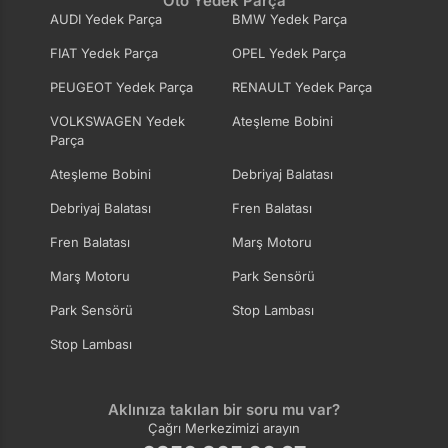
Oto Yedek Parça
AUDI Yedek Parça
BMW Yedek Parça
FIAT Yedek Parça
OPEL Yedek Parça
PEUGEOT Yedek Parça
RENAULT Yedek Parça
VOLKSWAGEN Yedek
Ateşleme Bobini
Parça
Ateşleme Bobini
Debriyaj Balatası
Debriyaj Balatası
Fren Balatası
Fren Balatası
Marş Motoru
Marş Motoru
Park Sensörü
Park Sensörü
Stop Lambası
Stop Lambası
Aklınıza takılan bir soru mu var?
Çağrı Merkezimizi arayın