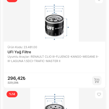
Ürün Kodu: 23.481.00
UFI Yağ Filtre
Uyumlu Araçlar: RENAULT CLIO III-FLUENCE-KANGO-MEGANE II-
III-LAGUNA 1.5DCI-TRAFIC-MASTER II
296,42₺
329,28₺
%14