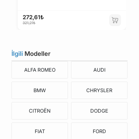
272,61₺
321,21₺
İlgili
Modeller
ALFA ROMEO
AUDI
BMW
CHRYSLER
CITROËN
DODGE
FIAT
FORD