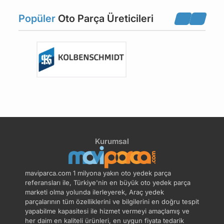
Eksantrik-Triger Dişlisi
Eksantrik-Triger Kayışı
Popüler
Oto Parça Üreticileri
Eksantrik-Triger Keçesi
Eksantrik-Triger Mili
Eksantrik-Triger Vanos
Eksantrik-Triger Zinciri
Hava Tahliye Hortumu
Motor Üst Takım Conta
Kurumsal
Ön Kapak Contası
Silindir Kapağı
maviparca.com 1 milyona yakın oto yedek parça
Silindir Kapak Cıvata
Silindir Kapak Contası
referansları ile, Türkiye'nin en büyük oto yedek parça
marketi olma yolunda ilerleyerek, Araç yedek
parçalarının tüm özelliklerini ve bilgilerini en doğru tespit
Subap Emme Egzoz
Subap Fincanı Tapet
yapabilme kapasitesi ile hizmet vermeyi amaçlamış ve
her daim en kaliteli ürünleri, en uygun fiyata tedarik