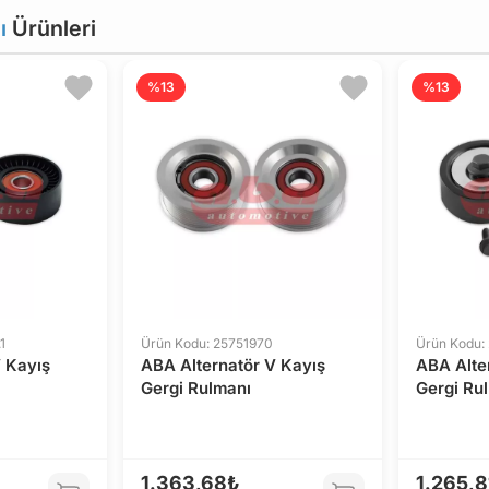
ı
Ürünleri
%13
%13
1
Ürün Kodu: 25751970
Ürün Kodu:
 Kayış
ABA Alternatör V Kayış
ABA Alte
Gergi Rulmanı
Gergi Ru
1.363,68₺
1.265,8