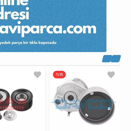
%15
Ü
I