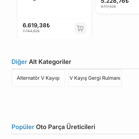
5.228,76₺
6.117,52₺
6.619,38₺
7.744,62₺
Diğer
Alt Kategoriler
Alternatör V Kayışı
V Kayış Gergi Rulmanı
Popüler
Oto Parça Üreticileri