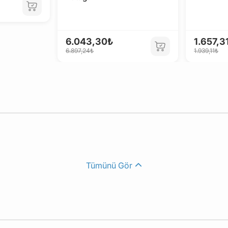
6.043,30₺
1.657,3
6.897,24₺
1.939,11₺
Tümünü Gör