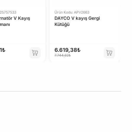
 25757533
Ürün Kodu: APV2663
rnatör V Kayış
DAYCO V kayış Gergi
lmanı
Kütüğü
5
6.
1₺
6.619,38₺
7.744,62₺