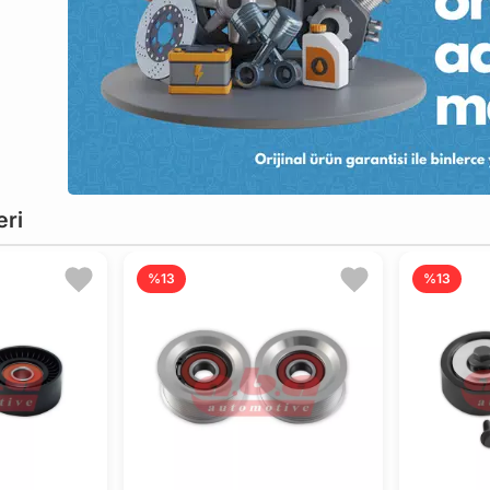
eri
%13
%13