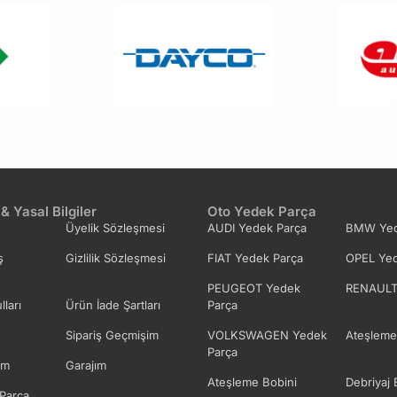
 & Yasal Bilgiler
Oto Yedek Parça
Üyelik Sözleşmesi
AUDI Yedek Parça
BMW Yed
ş
Gizlilik Sözleşmesi
FIAT Yedek Parça
OPEL Yed
PEUGEOT Yedek
RENAULT
lları
Ürün İade Şartları
Parça
Sipariş Geçmişim
VOLKSWAGEN Yedek
Ateşleme
Parça
im
Garajım
Ateşleme Bobini
Debriyaj 
Parça