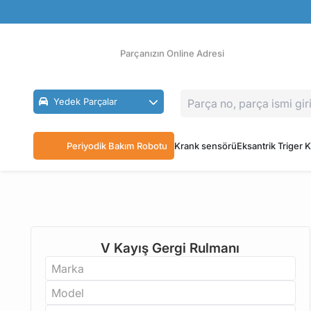
Güvenli Ödeme
Ücretsiz İade
Parçanızın Online Adresi
Yedek Parçalar
Periyodik Bakım Robotu
Krank sensörü
Eksantrik Triger K
V Kayış Gergi Rulmanı
Marka
Model