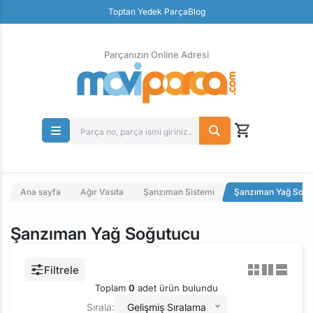
Güvenli Ödeme
Toptan Yedek Parça
Blog
Ücretsiz İade
Parçanızın Online Adresi
Ana sayfa
Ağır Vasıta
Şanzıman Sistemi
Şanzıman Yağ Soğu
Şanzıman Yağ Soğutucu
Filtrele
Toplam
0
adet ürün bulundu
Sırala:
Gelişmiş Sıralama