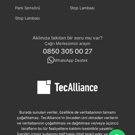
Park Sensörü
Stop Lambası
Stop Lambası
Aklınıza takılan bir soru mu var?
Çağrı Merkezimizi arayın
0850 305 00 27
WhatsApp Destek
Burada sunulan veriler, özellikle de veritabanının tamamı
çoğaltılamaz. TecAlliance'ın önceden izni olmadan verilerin
ve veritabanının çoğaltılması ve dağıtılması ve/veya üçüncü
tarafların bu tür faaliyetlere katılımı kesinlikle yasaktır.
İçeriğin izinsiz kullanımı telif hakkı ihlali teşkil eder ve yasal