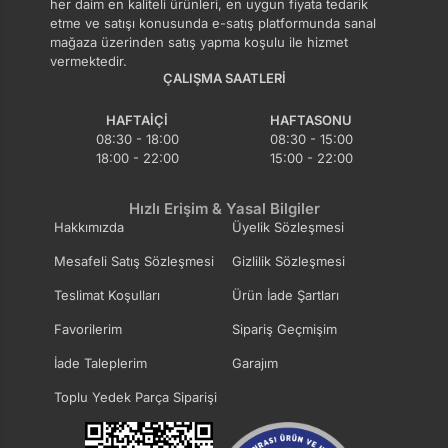
her daim en kaliteli ürünleri, en uygun fiyata tedarik
etme ve satışı konusunda e-satış platformunda sanal
mağaza üzerinden satış yapma koşulu ile hizmet
vermektedir.
ÇALIŞMA SAATLERI
HAFTAIÇI
HAFTASONU
08:30 - 18:00
08:30 - 15:00
18:00 - 22:00
15:00 - 22:00
Hızlı Erişim & Yasal Bilgiler
Hakkımızda
Üyelik Sözleşmesi
Mesafeli Satış Sözleşmesi
Gizlilik Sözleşmesi
Teslimat Koşulları
Ürün İade Şartları
Favorilerim
Sipariş Geçmişim
İade Taleplerim
Garajım
Toplu Yedek Parça Siparişi