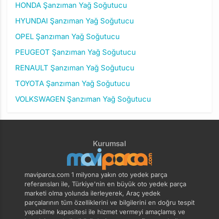
HONDA Şanzıman Yağ Soğutucu
HYUNDAI Şanzıman Yağ Soğutucu
OPEL Şanzıman Yağ Soğutucu
PEUGEOT Şanzıman Yağ Soğutucu
RENAULT Şanzıman Yağ Soğutucu
TOYOTA Şanzıman Yağ Soğutucu
VOLKSWAGEN Şanzıman Yağ Soğutucu
Kurumsal
maviparca.com 1 milyona yakın oto yedek parça
referansları ile, Türkiye'nin en büyük oto yedek parça
marketi olma yolunda ilerleyerek, Araç yedek
parçalarının tüm özelliklerini ve bilgilerini en doğru tespit
yapabilme kapasitesi ile hizmet vermeyi amaçlamış ve