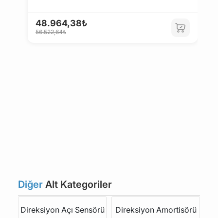
48.964,38₺
3
56.522,64₺
3
Diğer
Alt Kategoriler
Direksiyon Açı Sensörü
Direksiyon Amortisörü