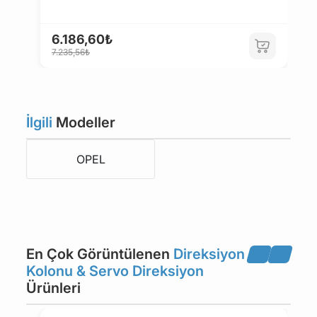
6.186,60₺
1
7.235,56₺
1
İlgili
Modeller
OPEL
En Çok Görüntülenen
Direksiyon
Kolonu & Servo Direksiyon
Ürünleri