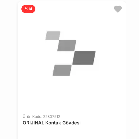
%14
Ürün Kodu: 22807512
Ü
ORIJINAL Kontak Gövdesi
O