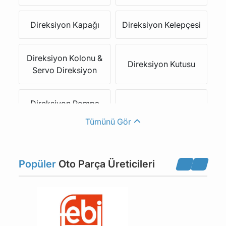
Direksiyon Kapağı
Direksiyon Kelepçesi
Direksiyon Kolonu &
Direksiyon Kutusu
Servo Direksiyon
Direksiyon Pompa
Direksiyon Rot Körüğü
Kayışı
Tümünü Gör
Direksiyon Simidi
Direksiyon Yağ Haznesi
Popüler
Oto Parça Üreticileri
Direksiyon Yağ
Hidrolik Direksiyon
Hortumu & Borusu
Borusu