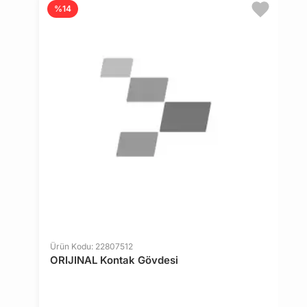
%14
Ürün Kodu: 22807512
Ü
ORIJINAL Kontak Gövdesi
O