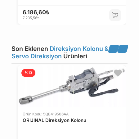
6.186,60₺
1
7.235,56₺
1
Son Eklenen
Direksiyon Kolonu &
Servo Direksiyon
Ürünleri
%13
Ürün Kodu: 5QB419506AA
ORIJINAL Direksiyon Kolonu
Ü
O