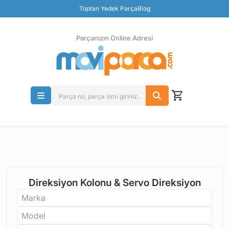
Güvenli Ödeme
Toptan Yedek Parça
Blog
Ücretsiz İade
Parçanızın Online Adresi
Direksiyon Kolonu & Servo Direksiyon
Marka
Model