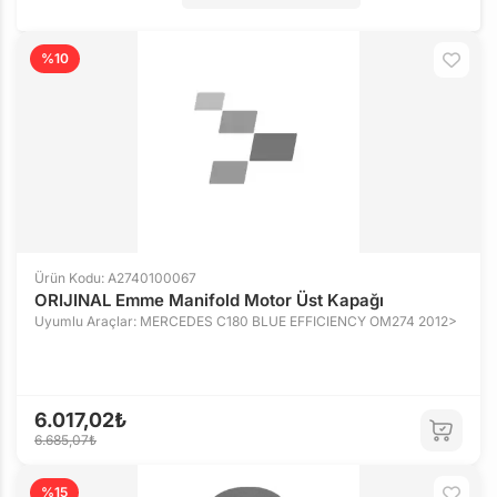
%10
Ürün Kodu: A2740100067
ORIJINAL Emme Manifold Motor Üst Kapağı
Uyumlu Araçlar: MERCEDES C180 BLUE EFFICIENCY OM274 2012>
6.017,02₺
6.685,07₺
%15