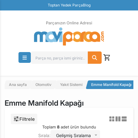
Güvenli Ödeme
Toptan Yedek Parça
Blog
Ücretsiz İade
Parçanızın Online Adresi
Ana sayfa
Otomotiv
Yakıt Sistemi
Emme Manifold Kapağı
Emme Manifold Kapağı
Filtrele
Toplam
8
adet ürün bulundu
Sırala:
Gelişmiş Sıralama