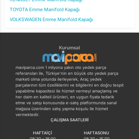
TOYOTA Emme Manifold Kapağı
VOLKSWAGEN Emme Manifold Kapağı
Kurumsal
maviparca.com 1 milyona yakın oto yedek parça
referansları ile, Türkiye'nin en büyük oto yedek parça
marketi olma yolunda ilerleyerek, Araç yedek
parçalarının tüm özelliklerini ve bilgilerini en doğru tespit
yapabilme kapasitesi ile hizmet vermeyi amaçlamış ve
her daim en kaliteli ürünleri, en uygun fiyata tedarik
etme ve satışı konusunda e-satış platformunda sanal
mağaza üzerinden satış yapma koşulu ile hizmet
vermektedir.
ÇALIŞMA SAATLERI
HAFTAIÇI
HAFTASONU
08:30 - 18:00
08:30 - 15:00