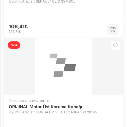
Uyumlu Araçlar: RENAULT CLIO SYMBOL
106,41₺
124,81₺
%14
Ürün Kodu: 32121RSXG01
ORIJINAL Motor Üst Koruma Kapağı
Uyumlu Araçlar: HONDA CR-V I-DTEC N16A 16D 2014>