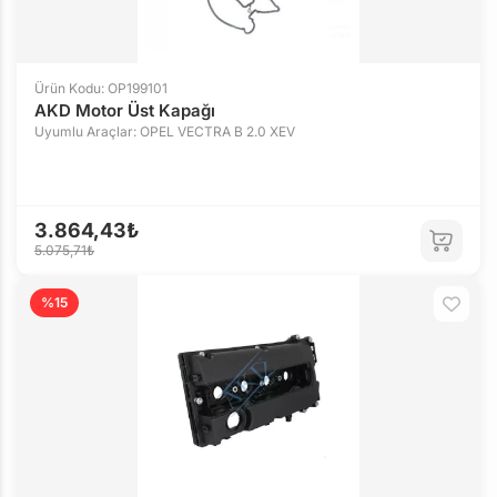
Ürün Kodu: OP199101
AKD Motor Üst Kapağı
Uyumlu Araçlar: OPEL VECTRA B 2.0 XEV
3.864,43₺
5.075,71₺
%15