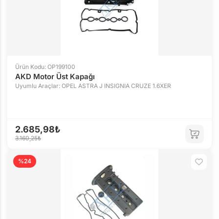
Ürün Kodu: OP199100
AKD Motor Üst Kapağı
Uyumlu Araçlar: OPEL ASTRA J INSIGNIA CRUZE 1.6XER
2.685,98₺
3.160,25₺
%24