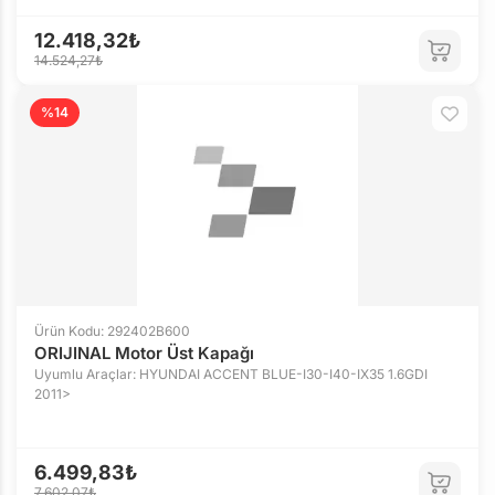
12.418,32₺
14.524,27₺
%14
Ürün Kodu: 292402B600
ORIJINAL Motor Üst Kapağı
Uyumlu Araçlar: HYUNDAI ACCENT BLUE-I30-I40-IX35 1.6GDI
2011>
6.499,83₺
7.602,07₺