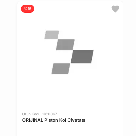
%15
Ürün Kodu: 11611067
Ü
ORIJINAL Piston Kol Civatası
O