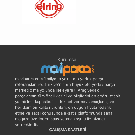
Motor Bloğu
Motor Blok Su Tapası
Motor Gömlek
Motor Takım Conta
Motor Takozu
Motor Travers Takozu
Kurumsal
Motor Yağ Kapağı
Oring Contası
maviparca.com 1 milyona yakın oto yedek parça
referansları ile, Türkiye'nin en büyük oto yedek parça
marketi olma yolunda ilerleyerek, Araç yedek
Piston Kol Burcu
Piston Kol Cıvatası
parçalarının tüm özelliklerini ve bilgilerini en doğru tespit
yapabilme kapasitesi ile hizmet vermeyi amaçlamış ve
her daim en kaliteli ürünleri, en uygun fiyata tedarik
Piston Kolu
Piston Segman
etme ve satışı konusunda e-satış platformunda sanal
mağaza üzerinden satış yapma koşulu ile hizmet
vermektedir.
ÇALIŞMA SAATLERI
Pompa Zincir Gergisi
Soğutucu Radyatörü