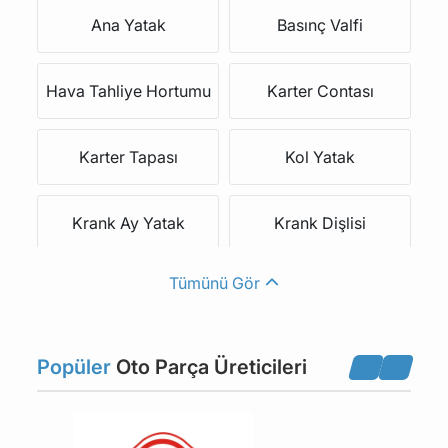
Ana Yatak
Basınç Valfi
Hava Tahliye Hortumu
Karter Contası
Karter Tapası
Kol Yatak
Krank Ay Yatak
Krank Dişlisi
Tümünü Gör
Krank Kasnağı
Krank Keçesi
Krank Mili
Krank Sensörü
Popüler
Oto Parça Üreticileri
Motor Alt Beşik Burcu
Motor Beşiği