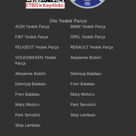
Yağ Pompası Zinciri
Yağ Soğutucu
Yağ Soğutucu Contası
Yağ Süzgeci
Oto Yedek Parça
AUDI Yedek Parça
BMW Yedek Parça
FIAT Yedek Parça
OPEL Yedek Parça
Yağlama Fıskiye Jeti
PEUGEOT Yedek Parça
RENAULT Yedek Parça
VOLKSWAGEN Yedek
Ateşleme Bobini
Parça
Ateşleme Bobini
Debriyaj Balatası
Debriyaj Balatası
Fren Balatası
Fren Balatası
Marş Motoru
Marş Motoru
Park Sensörü
Park Sensörü
Stop Lambası
Stop Lambası