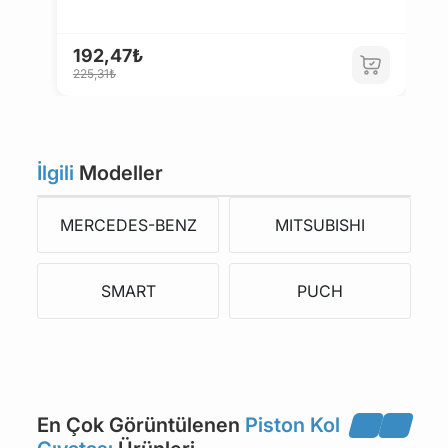
192,47₺
1
225,31₺
2
İlgili
Modeller
MERCEDES-BENZ
MITSUBISHI
SMART
PUCH
En Çok Görüntülenen
Piston Kol