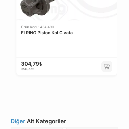
Ürün Kodu: 434.490
ELRING Piston Kol Civata
Ü
O
304,79₺
350,77₺
2
2
Diğer
Alt Kategoriler