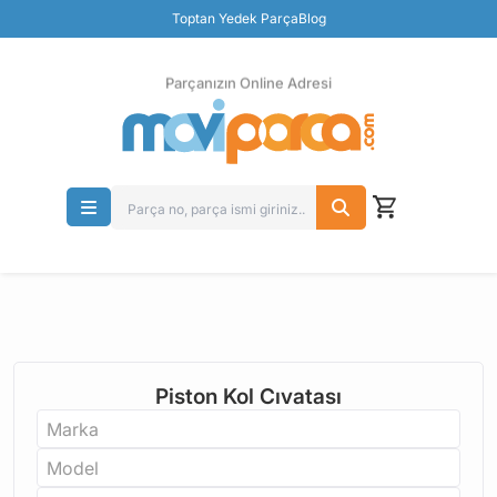
Güvenli Ödeme
Toptan Yedek Parça
Blog
Ücretsiz İade
Parçanızın Online Adresi
Piston Kol Cıvatası
Marka
Model