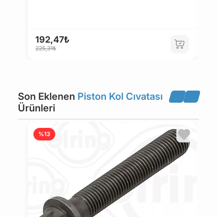
192,47₺
1
225,31₺
2
Son Eklenen
Piston Kol Cıvatası
Ürünleri
%13