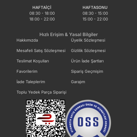
HAFTAIÇI
HAFTASONU
08:30 - 18:00
08:30 - 15:00
Volant
Vuruntu Sensörü
18:00 - 22:00
15:00 - 22:00
Hızlı Erişim & Yasal Bilgiler
Yağ Çubuğu
Yağ Filtre Kapağı
Hakkımızda
Üyelik Sözleşmesi
Mesafeli Satış Sözleşmesi
Gizlilik Sözleşmesi
Yağ Filtresi Komple
Yağ Karteri
Teslimat Koşulları
Ürün İade Şartları
Favorilerim
Sipariş Geçmişim
Yağ Müşürü
Yağ Pompa Contası
İade Taleplerim
Garajım
Toplu Yedek Parça Siparişi
Yağ Pompa Dişlisi
Yağ Pompa Kayışı
Yağ Pompa Keçesi
Yağ Pompası