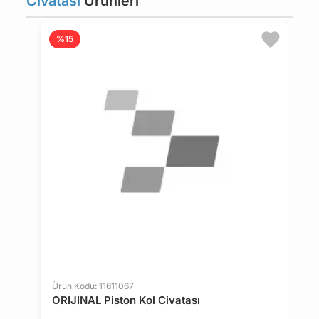
Cıvatası
Ürünleri
%15
Ürün Kodu: 11611067
Ü
ORIJINAL Piston Kol Civatası
O