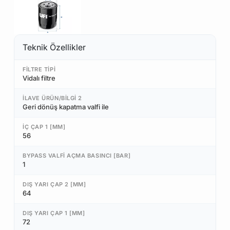
Teknik Özellikler
FILTRE TIPI
Vidalı filtre
İLAVE ÜRÜN/BILGI 2
Geri dönüş kapatma valfi ile
İÇ ÇAP 1 [MM]
56
BYPASS VALFI AÇMA BASINCI [BAR]
1
DIŞ YARI ÇAP 2 [MM]
64
DIŞ YARI ÇAP 1 [MM]
72