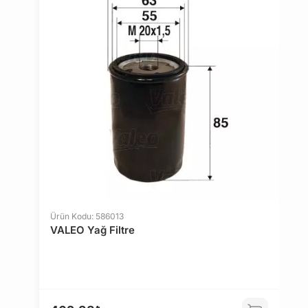
Belirlenen bu limit kurumsal siparişlerde geçerli
değildir. Kurumsal siparişler için farklı limitler ve
özel teklifler sunulabilmektedir.
14 gün içinde ücretsiz iade. Detaylı bilgi için
tıklayın
.
Ürün Kodu: 586013
VALEO Yağ Filtre