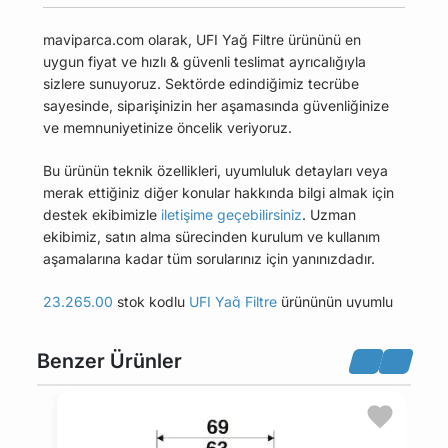
maviparca.com olarak, UFI Yağ Filtre ürününü en
uygun fiyat ve hızlı & güvenli teslimat ayrıcalığıyla
sizlere sunuyoruz. Sektörde edindiğimiz tecrübe
sayesinde, siparişinizin her aşamasında güvenliğinize
ve memnuniyetinize öncelik veriyoruz.
Bu ürünün teknik özellikleri, uyumluluk detayları veya
merak ettiğiniz diğer konular hakkında bilgi almak için
destek ekibimizle
iletişime geçebilirsiniz
. Uzman
ekibimiz, satın alma sürecinden kurulum ve kullanım
aşamalarına kadar tüm sorularınız için yanınızdadır.
23.265.00
stok kodlu
UFI Yağ Filtre
ürününün uyumlu
olduğu tüm araçları Uyumlu Araçlar sekmesinde
bulabilirsiniz.
Benzer Ürünler
Bu üründen en fazla 5 adet sipariş verilebilir. 5
adedin üzerindeki siparişleri iptal etme hakkı
maviparca.com tarafından saklı tutulmaktadır.