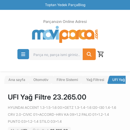
Güvenli Ödeme
Toptan Yedek Parça
Blog
Ücretsiz İade
Parçanızın Online Adresi
Ana sayfa
Otomotiv
Filtre Sistemi
Yağ Filtresi
UFI Yağ Fi
UFI Yağ Filtre 23.265.00
HYUNDAI ACCENT 1.3-1.5-1.6 00>GETZ 1.3-1.4-1.6 I20-I30 1.4-1.6
CRV 2.0-CIVIC 01>ACCORD-HRV KA 09>1.2 PALIO 01>1.2-1.4
PUNTO 03>1.2-1.4 STILO 03>1.4