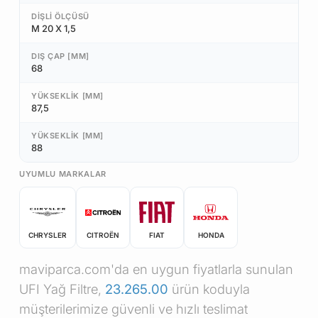
DIŞLI ÖLÇÜSÜ
M 20 X 1,5
DIŞ ÇAP [MM]
68
YÜKSEKLIK [MM]
87,5
YÜKSEKLIK [MM]
88
UYUMLU MARKALAR
CHRYSLER
CITROËN
FIAT
HONDA
maviparca.com'da en uygun fiyatlarla sunulan
UFI Yağ Filtre,
23.265.00
ürün koduyla
müşterilerimize güvenli ve hızlı teslimat