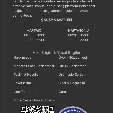
her daim en kaliteli ürünleri, en uygun fiyata tedarik
etme ve satışı konusunda e-satış platformunda sanal
mağaza üzerinden satış yapma koşulu ile hizmet
vermektedir.
ÇALIŞMA SAATLERI
HAFTAIÇI
HAFTASONU
08:30 - 18:00
08:30 - 15:00
18:00 - 22:00
15:00 - 22:00
Hızlı Erişim & Yasal Bilgiler
Hakkımızda
Üyelik Sözleşmesi
Mesafeli Satış Sözleşmesi
Gizlilik Sözleşmesi
Teslimat Koşulları
Ürün İade Şartları
Favorilerim
Sipariş Geçmişim
İade Taleplerim
Garajım
Toplu Yedek Parça Siparişi