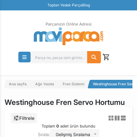
Güvenli Ödeme
Toptan Yedek Parça
Blog
Ücretsiz İade
Parçanızın Online Adresi
Ana sayfa
Ağır Vasıta
Fren Sistemi
Westinghouse Fren Serv
Westinghouse Fren Servo Hortumu
Filtrele
Toplam
0
adet ürün bulundu
Sırala:
Gelişmiş Sıralama