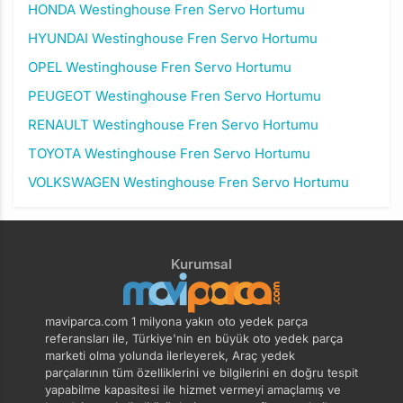
HONDA Westinghouse Fren Servo Hortumu
HYUNDAI Westinghouse Fren Servo Hortumu
OPEL Westinghouse Fren Servo Hortumu
PEUGEOT Westinghouse Fren Servo Hortumu
RENAULT Westinghouse Fren Servo Hortumu
TOYOTA Westinghouse Fren Servo Hortumu
VOLKSWAGEN Westinghouse Fren Servo Hortumu
Kurumsal
maviparca.com 1 milyona yakın oto yedek parça
referansları ile, Türkiye'nin en büyük oto yedek parça
marketi olma yolunda ilerleyerek, Araç yedek
parçalarının tüm özelliklerini ve bilgilerini en doğru tespit
yapabilme kapasitesi ile hizmet vermeyi amaçlamış ve