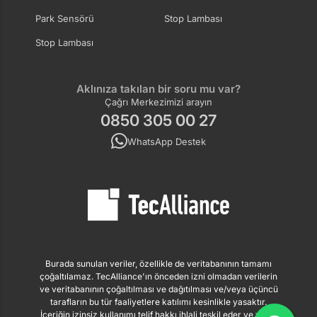
Park Sensörü
Stop Lambası
Stop Lambası
Aklınıza takılan bir soru mu var?
Çağrı Merkezimizi arayın
0850 305 00 27
WhatsApp Destek
Burada sunulan veriler, özellikle de veritabanının tamamı
çoğaltılamaz. TecAlliance'ın önceden izni olmadan verilerin
ve veritabanının çoğaltılması ve dağıtılması ve/veya üçüncü
tarafların bu tür faaliyetlere katılımı kesinlikle yasaktır.
İçeriğin izinsiz kullanımı telif hakkı ihlali teşkil eder ve yasal