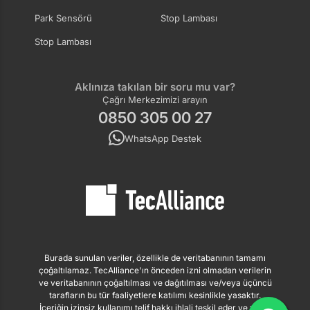
Park Sensörü
Stop Lambası
Stop Lambası
Aklınıza takılan bir soru mu var?
Çağrı Merkezimizi arayın
0850 305 00 27
WhatsApp Destek
Burada sunulan veriler, özellikle de veritabanının tamamı
çoğaltılamaz. TecAlliance'ın önceden izni olmadan verilerin
ve veritabanının çoğaltılması ve dağıtılması ve/veya üçüncü
tarafların bu tür faaliyetlere katılımı kesinlikle yasaktır.
İçeriğin izinsiz kullanımı telif hakkı ihlali teşkil eder ve yasal