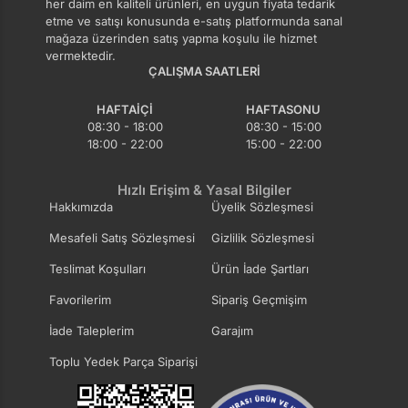
her daim en kaliteli ürünleri, en uygun fiyata tedarik
etme ve satışı konusunda e-satış platformunda sanal
mağaza üzerinden satış yapma koşulu ile hizmet
vermektedir.
ÇALIŞMA SAATLERI
HAFTAIÇI
HAFTASONU
08:30 - 18:00
08:30 - 15:00
18:00 - 22:00
15:00 - 22:00
Hızlı Erişim & Yasal Bilgiler
Hakkımızda
Üyelik Sözleşmesi
Mesafeli Satış Sözleşmesi
Gizlilik Sözleşmesi
Teslimat Koşulları
Ürün İade Şartları
Favorilerim
Sipariş Geçmişim
İade Taleplerim
Garajım
Toplu Yedek Parça Siparişi