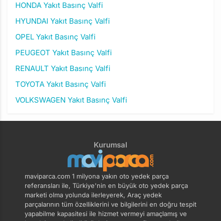
HONDA Yakıt Basınç Valfi
HYUNDAI Yakıt Basınç Valfi
OPEL Yakıt Basınç Valfi
PEUGEOT Yakıt Basınç Valfi
RENAULT Yakıt Basınç Valfi
TOYOTA Yakıt Basınç Valfi
VOLKSWAGEN Yakıt Basınç Valfi
Kurumsal
maviparca.com 1 milyona yakın oto yedek parça
referansları ile, Türkiye'nin en büyük oto yedek parça
marketi olma yolunda ilerleyerek, Araç yedek
parçalarının tüm özelliklerini ve bilgilerini en doğru tespit
yapabilme kapasitesi ile hizmet vermeyi amaçlamış ve