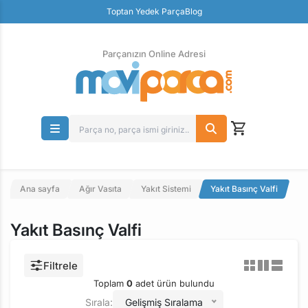
Güvenli Ödeme
Toptan Yedek Parça
Blog
Ücretsiz İade
Parçanızın Online Adresi
Ana sayfa
Ağır Vasıta
Yakıt Sistemi
Yakıt Basınç Valfi
Yakıt Basınç Valfi
Filtrele
Toplam
0
adet ürün bulundu
Sırala:
Gelişmiş Sıralama