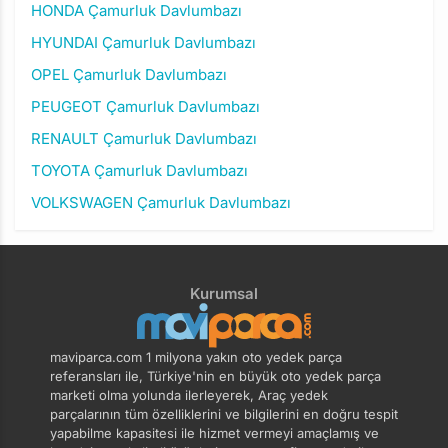
HONDA Çamurluk Davlumbazı
HYUNDAI Çamurluk Davlumbazı
OPEL Çamurluk Davlumbazı
PEUGEOT Çamurluk Davlumbazı
RENAULT Çamurluk Davlumbazı
TOYOTA Çamurluk Davlumbazı
VOLKSWAGEN Çamurluk Davlumbazı
Kurumsal
maviparca.com 1 milyona yakın oto yedek parça
referansları ile, Türkiye'nin en büyük oto yedek parça
marketi olma yolunda ilerleyerek, Araç yedek
parçalarının tüm özelliklerini ve bilgilerini en doğru tespit
yapabilme kapasitesi ile hizmet vermeyi amaçlamış ve