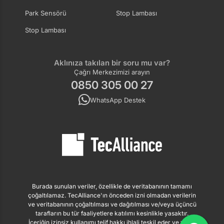
Park Sensörü
Stop Lambası
Stop Lambası
Aklınıza takılan bir soru mu var?
Çağrı Merkezimizi arayın
0850 305 00 27
WhatsApp Destek
Burada sunulan veriler, özellikle de veritabanının tamamı
çoğaltılamaz. TecAlliance'ın önceden izni olmadan verilerin
ve veritabanının çoğaltılması ve dağıtılması ve/veya üçüncü
tarafların bu tür faaliyetlere katılımı kesinlikle yasaktır.
İçeriğin izinsiz kullanımı telif hakkı ihlali teşkil eder ve yasal