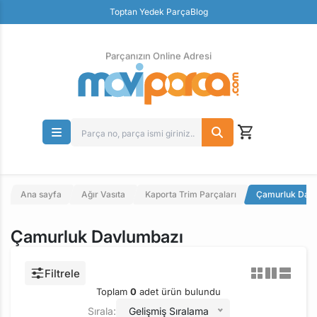
Güvenli Ödeme
Toptan Yedek Parça
Blog
Ücretsiz İade
Parçanızın Online Adresi
Ana sayfa
Ağır Vasıta
Kaporta Trim Parçaları
Çamurluk Dav
Çamurluk Davlumbazı
Filtrele
Toplam
0
adet ürün bulundu
Sırala:
Gelişmiş Sıralama