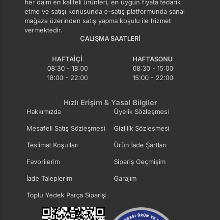
her daim en kaliteli ürünleri, en uygun fiyata tedarik
etme ve satışı konusunda e-satış platformunda sanal
mağaza üzerinden satış yapma koşulu ile hizmet
vermektedir.
ÇALIŞMA SAATLERI
HAFTAIÇI
HAFTASONU
08:30 - 18:00
08:30 - 15:00
18:00 - 22:00
15:00 - 22:00
Hızlı Erişim & Yasal Bilgiler
Hakkımızda
Üyelik Sözleşmesi
Mesafeli Satış Sözleşmesi
Gizlilik Sözleşmesi
Teslimat Koşulları
Ürün İade Şartları
Favorilerim
Sipariş Geçmişim
İade Taleplerim
Garajım
Toplu Yedek Parça Siparişi