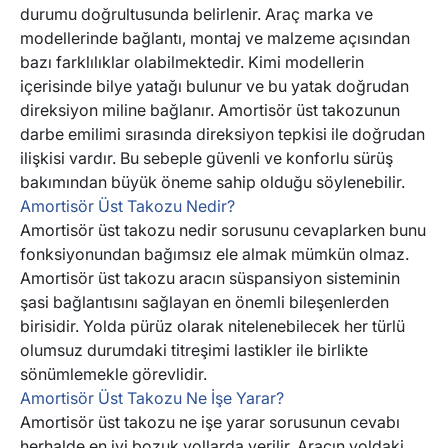
durumu doğrultusunda belirlenir. Araç marka ve
Tekerlek Poryası
Travers Denge Kolu
modellerinde bağlantı, montaj ve malzeme açısından
bazı farklılıklar olabilmektedir. Kimi modellerin
içerisinde bilye yatağı bulunur ve bu yatak doğrudan
Travers Takozu &
Viraj Demir Askı Rotu
direksiyon miline bağlanır. Amortisör üst takozunun
Burçları
darbe emilimi sırasında direksiyon tepkisi ile doğrudan
ilişkisi vardır. Bu sebeple güvenli ve konforlu sürüş
Viraj Demir Kelepçesi
Viraj Demir Lastiği
bakımından büyük öneme sahip olduğu söylenebilir.
Amortisör Üst Takozu Nedir?
Amortisör üst takozu nedir sorusunu cevaplarken bunu
Viraj Demiri
fonksiyonundan bağımsız ele almak mümkün olmaz.
Amortisör üst takozu aracın süspansiyon sisteminin
şasi bağlantısını sağlayan en önemli bileşenlerden
birisidir. Yolda pürüz olarak nitelenebilecek her türlü
olumsuz durumdaki titreşimi lastikler ile birlikte
sönümlemekle görevlidir.
Amortisör Üst Takozu Ne İşe Yarar?
Amortisör üst takozu ne işe yarar sorusunun cevabı
herhalde en iyi bozuk yollarda verilir. Aracın yoldaki