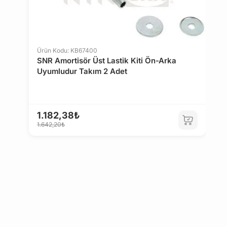
LAND ROVER
ABARTH
2
3
Ürün Kodu: KB67400
SNR Amortisör Üst Lastik Kiti Ön-Arka
DS
CUPRA
Uyumludur Takım 2 Adet
1.182,38₺
1.642,20₺