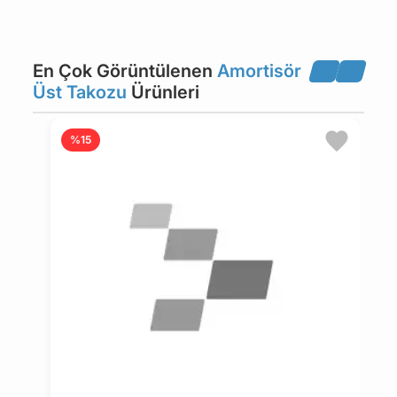
MAZDA
MERCEDES-BENZ
En Çok Görüntülenen
Amortisör
MITSUBISHI
NISSAN
Üst Takozu
Ürünleri
OPEL
PEUGEOT
%15
PORSCHE
RENAULT
SAAB
SEAT
SKODA
SUBARU
SUZUKI
TOYOTA