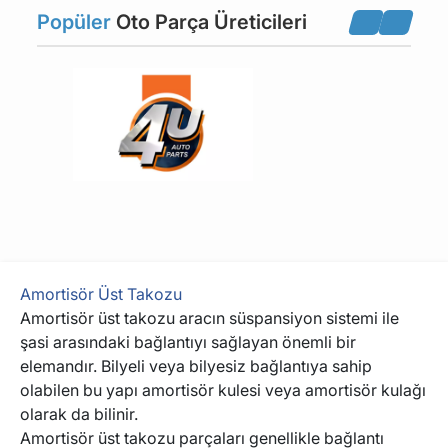
Amortisör Üst Takozu
Bijon Cıvatası
Popüler
Oto Parça Üreticileri
Bijon Somunu
Helezon Lastiği
Helezon Yayı
Motor Alt Traversi
Rotil
Şaft Askı Lastiği
Şaft Mafsalı
Şaft Mili
Amortisör Üst Takozu
Amortisör üst takozu aracın süspansiyon sistemi ile
Şaft Rulmanı
Salıncak Alt Üst
şasi arasındaki bağlantıyı sağlayan önemli bir
elemandır. Bilyeli veya bilyesiz bağlantıya sahip
olabilen bu yapı amortisör kulesi veya amortisör kulağı
Salıncak Burcu
Tekerlek Porya Cıvatası
olarak da bilinir.
Amortisör üst takozu parçaları genellikle bağlantı