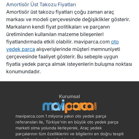
Amortisör Üst Takozu Fiyatları
Amortisör üst takozu fiyatları çoğu zaman araç
markası ve modeli çerçevesinde değişiklikler gösterir.
Markaların kendi fiyat politikaları ve parçanın
üretiminden kullanılan malzeme bileşenleri
fiyatlandırmada etkili olabilir. maviparca.com
oto
yedek parça
alışverişlerinde müşteri memnuniyeti
çerçevesinde faaliyet gösterir. Bu sebeple uygun
fiyatla yedek parça almak isteyenlerin buluşma noktası
konumundadır.
Kurumsal
maviparca.com 1 milyona yakın oto yedek parça
referansları ile, Türkiye'nin en büyük oto yedek parça
marketi olma yolunda ilerleyerek, Araç yedek
parçalarının tüm özelliklerini ve bilgilerini en doğru tespit