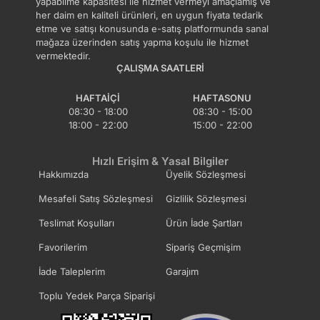
yapabilme kapasitesi ile hizmet vermeyi amaçlamış ve
her daim en kaliteli ürünleri, en uygun fiyata tedarik
etme ve satışı konusunda e-satış platformunda sanal
mağaza üzerinden satış yapma koşulu ile hizmet
vermektedir.
ÇALIŞMA SAATLERI
HAFTAIÇI
HAFTASONU
08:30 - 18:00
08:30 - 15:00
18:00 - 22:00
15:00 - 22:00
Hızlı Erişim & Yasal Bilgiler
Hakkımızda
Üyelik Sözleşmesi
Mesafeli Satış Sözleşmesi
Gizlilik Sözleşmesi
Teslimat Koşulları
Ürün İade Şartları
Favorilerim
Sipariş Geçmişim
İade Taleplerim
Garajım
Toplu Yedek Parça Siparişi