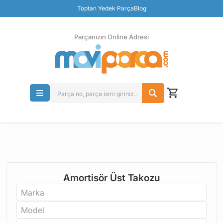
Toptan Yedek Parça
Blog
Parçanızın Online Adresi
100% Orjinal Ürün
Güvenli Ödeme
Ücretsiz İade
Parçanızın Online Adresi
Amortisör Üst Takozu
Marka
Model