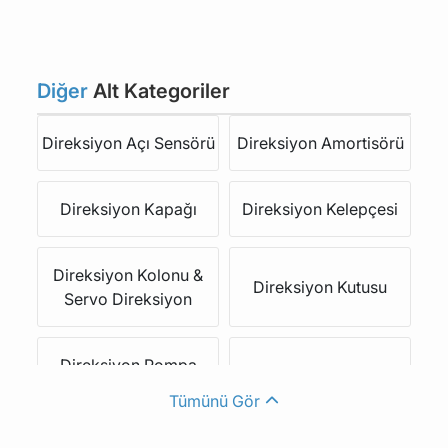
ROLLS-ROYCE
FSO
FORD USA
PROTON
Diğer
Alt Kategoriler
Direksiyon Açı Sensörü
Direksiyon Amortisörü
LOTUS
ALPINE
Direksiyon Kapağı
Direksiyon Kelepçesi
BENTLEY
BUICK
Direksiyon Kolonu &
LEXUS
MEGA
Direksiyon Kutusu
Servo Direksiyon
ALPINA
JEEP
Direksiyon Pompa
Direksiyon Rot Körüğü
Kayışı
Tümünü Gör
SMART
ARO