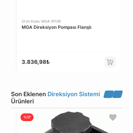
NSU
OPEL
Ürün Kodu: MGA-91139
Ü
MGA Direksiyon Pompası Flanşlı
M
PEUGEOT
PORSCHE
RENAULT
ROVER
3.836,98₺
3
SAAB
SEAT
Son Eklenen
Direksiyon Sistemi
SKODA
SUBARU
Ürünleri
SUZUKI
TALBOT
%17