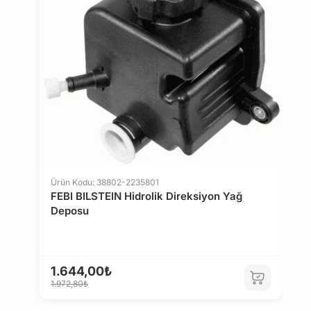
TOYOTA
VAUXHALL
VOLVO
VOLKSWAGEN
CHEVROLET
DACIA
SSANGYONG
PIAGGIO
Ü
L
Ürün Kodu: 38802-2235801
HYUNDAI
KIA
FEBI BILSTEIN Hidrolik Direksiyon Yağ
Deposu
DAEWOO
WARTBURG
1.
1.644,00₺
TRABANT
LAMBORGHINI
1.972,80₺