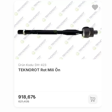
Ürün Kodu: DH-423
TEKNOROT Rot Mili Ön
Ü
B
918,67₺
621,43₺
1
1