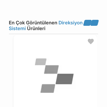
FIAT
FORD
En Çok Görüntülenen
Direksiyon
HONDA
ISUZU
Sistemi
Ürünleri
IVECO
JAGUAR
LADA
LANCIA
MAN
MAZDA
MERCEDES-BENZ
MG
MITSUBISHI
NISSAN