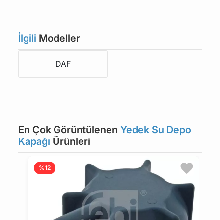
İlgili
Modeller
DAF
En Çok Görüntülenen
Yedek Su Depo
Kapağı
Ürünleri
%12