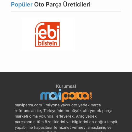
Deposu
Popüler
Oto Parça Üreticileri
Su Pompası Keçesi
Yedek Su Depo Kapağı
Yedek Su Deposu
Hortumu
Kurumsal
maviparca.com 1 milyona yakın oto yedek parça
referansları ile, Türkiye'nin en büyük oto yedek parça
marketi olma yolunda ilerleyerek, Araç yedek
parçalarının tüm özelliklerini ve bilgilerini en doğru tespit
yapabilme kapasitesi ile hizmet vermeyi amaçlamış ve