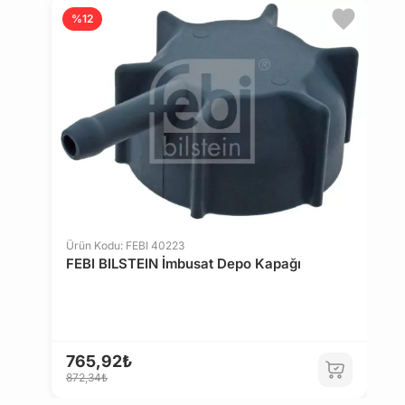
%12
Ürün Kodu: FEBI 40223
FEBI BILSTEIN İmbusat Depo Kapağı
765,92₺
872,34₺