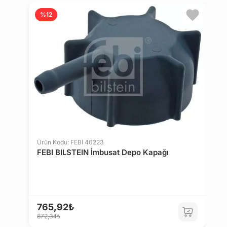
%12
Ürün Kodu: FEBI 40223
FEBI BILSTEIN İmbusat Depo Kapağı
765,92₺
872,34₺