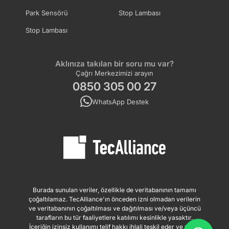
Park Sensörü
Stop Lambası
Stop Lambası
Aklınıza takılan bir soru mu var?
Çağrı Merkezimizi arayın
0850 305 00 27
WhatsApp Destek
Burada sunulan veriler, özellikle de veritabanının tamamı
çoğaltılamaz. TecAlliance'ın önceden izni olmadan verilerin
ve veritabanının çoğaltılması ve dağıtılması ve/veya üçüncü
tarafların bu tür faaliyetlere katılımı kesinlikle yasaktır.
İçeriğin izinsiz kullanımı telif hakkı ihlali teşkil eder ve yasal