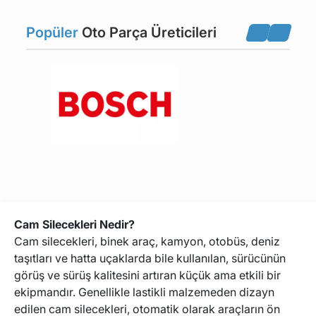
Silecek Suyu Depo
Popüler
Oto Parça Üreticileri
Yağmur Sensörü
WARTBURG
TRABANT
Kapağı
RENAULT TRUCKS
FERRARI
LAMBORGHINI
ROLLS-ROYCE
MASERATI
PONTIAC
FSO
FORD USA
Cam Silecekleri Nedir?
Cam silecekleri, binek araç, kamyon, otobüs, deniz
taşıtları ve hatta uçaklarda bile kullanılan, sürücünün
PROTON
LOTUS
görüş ve sürüş kalitesini artıran küçük ama etkili bir
ekipmandır. Genellikle lastikli malzemeden dizayn
edilen cam silecekleri, otomatik olarak araçların ön
MORGAN
FORD OTOSAN