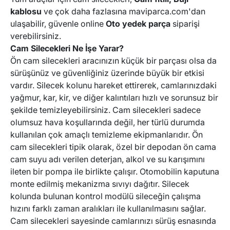
SMART
ZAZ
kablosu
ve çok daha fazlasına maviparca.com'dan
ulaşabilir, güvenle online
Oto yedek parça
siparişi
verebilirsiniz.
LINCOLN
MAHINDRA
Cam Silecekleri Ne İşe Yarar?
Ön cam silecekleri aracınızın küçük bir parçası olsa da
sürüşünüz ve güvenliğiniz üzerinde büyük bir etkisi
ARO
LDV
vardır. Silecek kolunu hareket ettirerek, camlarınızdaki
yağmur, kar, kir, ve diğer kalıntıları hızlı ve sorunsuz bir
AIXAM
CARBODIES
şekilde temizleyebilirsiniz. Cam silecekleri sadece
olumsuz hava koşullarında değil, her türlü durumda
kullanılan çok amaçlı temizleme ekipmanlarıdır. Ön
FORD AUSTRALIA
HUMMER
cam silecekleri tipik olarak, özel bir depodan ön cama
cam suyu adı verilen deterjan, alkol ve su karışımını
ileten bir pompa ile birlikte çalışır. Otomobilin kaputuna
METROCAB
MINI
monte edilmiş mekanizma sıvıyı dağıtır. Silecek
kolunda bulunan kontrol modülü sileceğin çalışma
hızını farklı zaman aralıkları ile kullanılmasını sağlar.
INFINITI
TOFAS
Cam silecekleri sayesinde camlarınızı sürüş esnasında