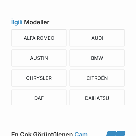
İlgili
Modeller
ALFA ROMEO
AUDI
AUSTIN
BMW
CHRYSLER
CITROËN
DAF
DAIHATSU
DAIMLER
DODGE
En Çok Görüntülenen
Cam