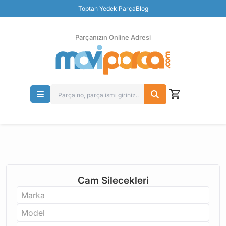
Toptan Yedek Parça
Blog
Parçanızın Online Adresi
100% Orjinal Ürün
Güvenli Ödeme
Ücretsiz İade
Parçanızın Online Adresi
Cam Silecekleri
Marka
Model