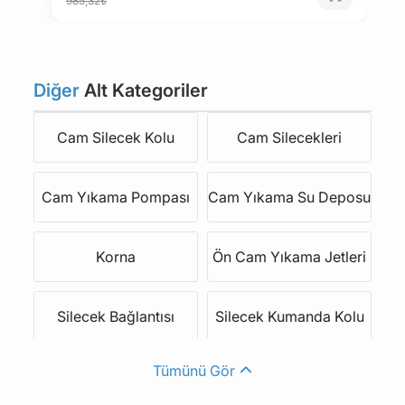
985,32₺
TRIUMPH
VAUXHALL
Diğer
Alt Kategoriler
VOLVO
VOLKSWAGEN
Cam Silecek Kolu
Cam Silecekleri
ZASTAVA
CHEVROLET
Cam Yıkama Pompası
Cam Yıkama Su Deposu
DACIA
GAZ
Korna
Ön Cam Yıkama Jetleri
SSANGYONG
TATA
Silecek Bağlantısı
Silecek Kumanda Kolu
PIAGGIO
HYUNDAI
Tümünü Gör
Silecek Lastiği
Silecek Motoru
KIA
DAEWOO