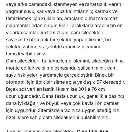
veya arka camındaki istenmeyen ve rahatsızlık veren
yağmur suyu, kar veya buz kalıntılarını çıkarmak ve
temizlemek için kullanılan, araçların olmazsa olmaz
ALPINE
MOSKVICH
ekipmanlarından biridir. Belirli aralıklarla aracınızın ön
ve arka camlarının temizliğini cam silecekleri
BENTLEY
BUICK
sayesinde otomatik bir şekilde yapabilirsiniz, bu
şekilde zahmetsiz şekilde aracınızın camını
temizleyebilirsiniz.
CADILLAC
LEXUS
Cam silecekleri, bu temizleme işlemini, sileceğin altına
monte edilen ve silme esnasında çalışan minik cam
suyu fıskiyeleri yardımıyla gerçekleştirir. Binek bir
MEGA
PLYMOUTH
otomobil için tipik bir silme açısı yaklaşık 67 derecedir.
Bıçak adı verilen lastikli kısım ise 30 ila 76 cm
uzunluğundadır. Daha fazla uzunluk, genellikle basıncı
ALPINA
ASIA MOTORS
daha iyi dağıtır ve büyük veya çok kavisli ön camlar
için uygundur. Sitemizde aracınıza uygun istediğiniz
ASTON MARTIN
JEEP
özelliklere sahip cam sileceklerini bulabilirsiniz.
Tüm araçlar için cam silecekleri,
Cam fitili
,
Buji