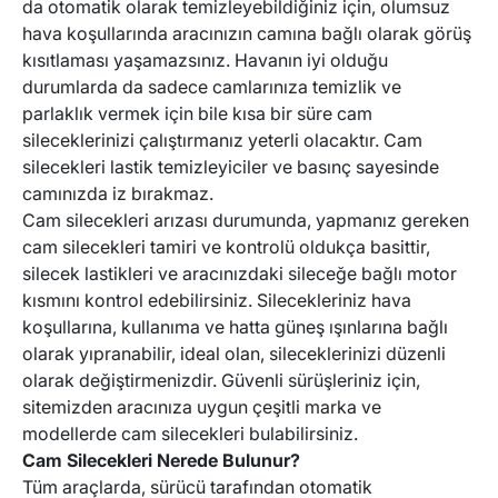
da otomatik olarak temizleyebildiğiniz için, olumsuz
UAZ
UMM
hava koşullarında aracınızın camına bağlı olarak görüş
kısıtlaması yaşamazsınız. Havanın iyi olduğu
durumlarda da sadece camlarınıza temizlik ve
PUCH
LAND ROVER
parlaklık vermek için bile kısa bir süre cam
sileceklerinizi çalıştırmanız yeterli olacaktır. Cam
silecekleri lastik temizleyiciler ve basınç sayesinde
MAYBACH
LANDWIND (JMC)
camınızda iz bırakmaz.
Cam silecekleri arızası durumunda, yapmanız gereken
cam silecekleri tamiri ve kontrolü oldukça basittir,
GEELY
YUGO
silecek lastikleri ve aracınızdaki sileceğe bağlı motor
kısmını kontrol edebilirsiniz. Silecekleriniz hava
CHERY
GREAT WALL
koşullarına, kullanıma ve hatta güneş ışınlarına bağlı
olarak yıpranabilir, ideal olan, sileceklerinizi düzenli
olarak değiştirmenizdir. Güvenli sürüşleriniz için,
PININFARINA
LTI
sitemizden aracınıza uygun çeşitli marka ve
modellerde cam silecekleri bulabilirsiniz.
Cam Silecekleri Nerede Bulunur?
IRAN KHODRO (IKCO)
MAXUS
Tüm araçlarda, sürücü tarafından otomatik