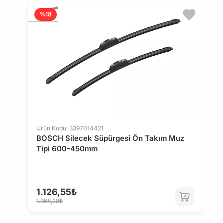
%18
Ürün Kodu: 3397014421
Ü
BOSCH Silecek Süpürgesi Ön Takım Muz
S
Tipi 600-450mm
4
1.126,55₺
1
1.368,28₺