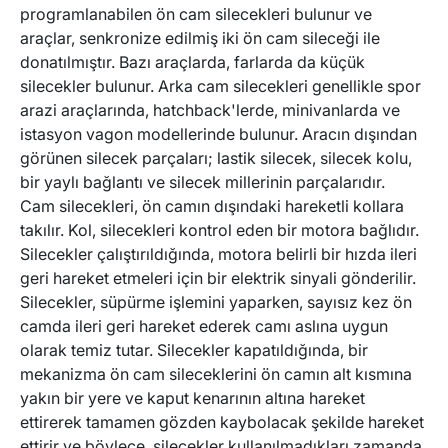
programlanabilen ön cam silecekleri bulunur ve
araçlar, senkronize edilmiş iki ön cam sileceği ile
TESLA
EMGRAND
donatılmıştır. Bazı araçlarda, farlarda da küçük
silecekler bulunur. Arka cam silecekleri genellikle spor
DR
THINK
arazi araçlarında, hatchback'lerde, minivanlarda ve
istasyon vagon modellerinde bulunur. Aracın dışından
görünen silecek parçaları; lastik silecek, silecek kolu,
RAM
ABARTH
bir yaylı bağlantı ve silecek millerinin parçalarıdır.
Cam silecekleri, ön camın dışındaki hareketli kollara
takılır. Kol, silecekleri kontrol eden bir motora bağlıdır.
STREETSCOOTER
DS
Silecekler çalıştırıldığında, motora belirli bir hızda ileri
geri hareket etmeleri için bir elektrik sinyali gönderilir.
Silecekler, süpürme işlemini yaparken, sayısız kez ön
IZH
POLESTAR
camda ileri geri hareket ederek camı aslına uygun
olarak temiz tutar. Silecekler kapatıldığında, bir
CUPRA
AIWAYS
mekanizma ön cam sileceklerini ön camın alt kısmına
yakın bir yere ve kaput kenarının altına hareket
ettirerek tamamen gözden kaybolacak şekilde hareket
ettirir ve böylece, silecekler kullanılmadıkları zamanda