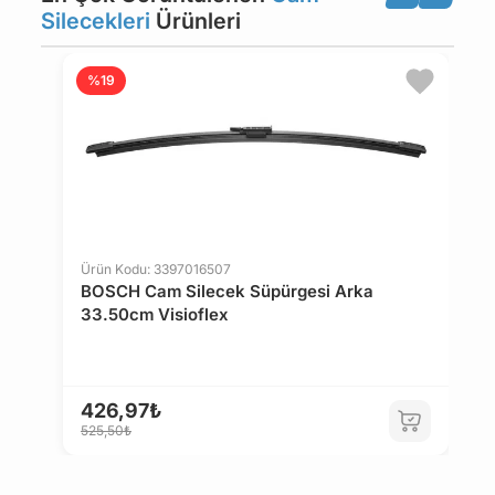
FIAT
FORD
Silecekleri
Ürünleri
HONDA
INNOCENTI
Ü
%19
S
V
ISUZU
IVECO
3
JAGUAR
LADA
5
Ürün Kodu: 3397016507
BOSCH Cam Silecek Süpürgesi Arka
LANCIA
MAN
33.50cm Visioflex
MAZDA
MERCEDES-BENZ
426,97₺
525,50₺
MG
MITSUBISHI