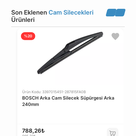
MORRIS
NISSAN
Son Eklenen
Cam Silecekleri
Ürünleri
OPEL
PEUGEOT
Ü
%20
D
PORSCHE
RENAULT
A
ROVER
SAAB
1
2
SEAT
SKODA
Ürün Kodu: 3397015451-287815FA0B
BOSCH Arka Cam Silecek Süpürgesi Arka
240mm
SUBARU
SUZUKI
TALBOT
TOYOTA
788,26₺