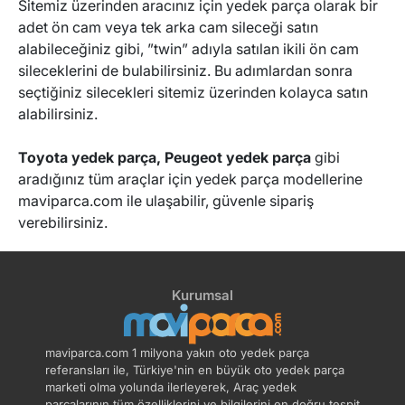
Sitemiz üzerinden aracınız için yedek parça olarak bir
adet ön cam veya tek arka cam sileceği satın
alabileceğiniz gibi, ”twin” adıyla satılan ikili ön cam
sileceklerini de bulabilirsiniz. Bu adımlardan sonra
seçtiğiniz silecekleri sitemiz üzerinden kolayca satın
alabilirsiniz.
Toyota yedek parça
,
Peugeot yedek parça
gibi
aradığınız tüm araçlar için yedek parça modellerine
maviparca.com ile ulaşabilir, güvenle sipariş
verebilirsiniz.
Kurumsal
maviparca.com 1 milyona yakın oto yedek parça
referansları ile, Türkiye'nin en büyük oto yedek parça
marketi olma yolunda ilerleyerek, Araç yedek
parçalarının tüm özelliklerini ve bilgilerini en doğru tespit