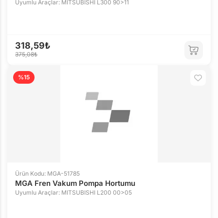
Uyumlu Araçlar: MITSUBISHI L300 90>11
318,59₺
375,08₺
%15
Ürün Kodu: MGA-51785
MGA Fren Vakum Pompa Hortumu
Uyumlu Araçlar: MITSUBISHI L200 00>05