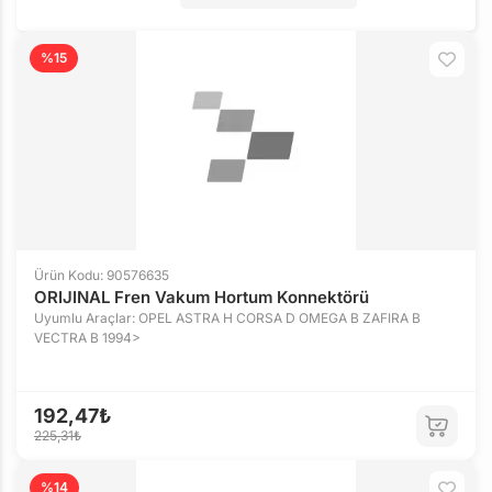
%15
Ürün Kodu: 90576635
ORIJINAL Fren Vakum Hortum Konnektörü
Uyumlu Araçlar: OPEL ASTRA H CORSA D OMEGA B ZAFIRA B
VECTRA B 1994>
192,47₺
225,31₺
%14