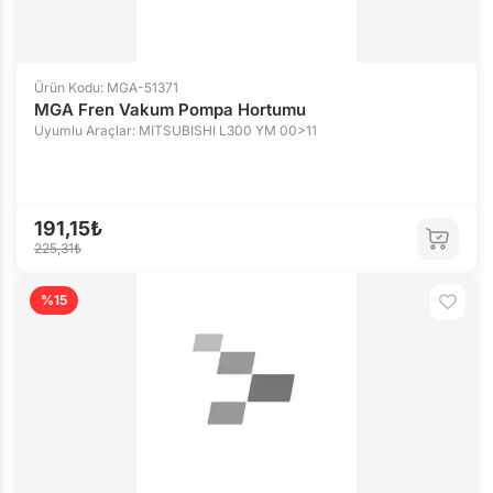
Ürün Kodu: MGA-51371
MGA Fren Vakum Pompa Hortumu
Uyumlu Araçlar: MITSUBISHI L300 YM 00>11
191,15₺
225,31₺
%15