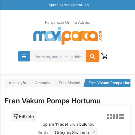
Toptan Yedek Parça
Blog
Parçanızın Online Adresi
100% Orjinal Ürün
Güvenli Ödeme
Ücretsiz İade
Parçanızın Online Adresi
Ana sayfa
Otomotiv
Fren Sistemi
Fren Vakum Pompa Hortu
Fren Vakum Pompa Hortumu
Filtrele
Toplam
11
adet ürün bulundu
Sırala:
Gelişmiş Sıralama