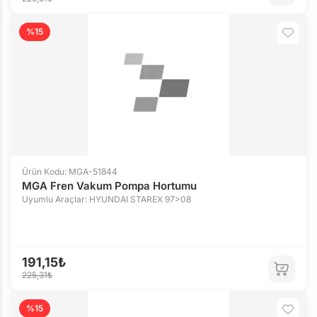
%15
Ürün Kodu: MGA-51844
MGA Fren Vakum Pompa Hortumu
Uyumlu Araçlar: HYUNDAI STAREX 97>08
191,15₺
225,31₺
%15