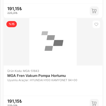
191,15₺
225,31₺
%15
Ürün Kodu: MGA-51843
MGA Fren Vakum Pompa Hortumu
Uyumlu Araçlar: HYUNDAI H100 KAMYONET 94>00
191,15₺
225,31₺