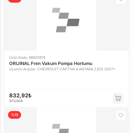
Ürün Kodu: 96625874
ORIJINAL Fren Vakum Pompa Hortumu
Uyumlu Araçlar: CHEVROLET CAPTIVA A ANTARA Z20S 2007>
832,92₺
973,50₺
%15