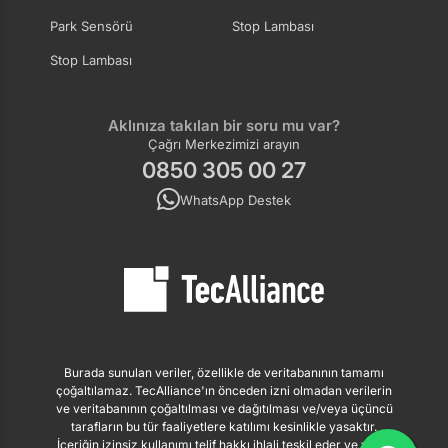
Park Sensörü
Stop Lambası
Stop Lambası
Aklınıza takılan bir soru mu var?
Çağrı Merkezimizi arayın
0850 305 00 27
WhatsApp Destek
Burada sunulan veriler, özellikle de veritabanının tamamı
çoğaltılamaz. TecAlliance'ın önceden izni olmadan verilerin
ve veritabanının çoğaltılması ve dağıtılması ve/veya üçüncü
tarafların bu tür faaliyetlere katılımı kesinlikle yasaktır.
İçeriğin izinsiz kullanımı telif hakkı ihlali teşkil eder ve yasal