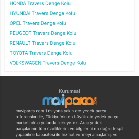
HONDA Travers Denge Kolu
HYUNDAI Travers Denge Kolu
OPEL Travers Denge Kolu
PEUGEOT Travers Denge Kolu
RENAULT Travers Denge Kolu
TOYOTA Travers Denge Kolu
VOLKSWAGEN Travers Denge Kolu
Kurumsal
maviparca.com 1 milyona yakın oto yedek parça
referansları ile, Türkiye'nin en büyük oto yedek parça
marketi olma yolunda ilerleyerek, Araç yedek
parçalarının tüm özelliklerini ve bilgilerini en doğru tespit
yapabilme kapasitesi ile hizmet vermeyi amaçlamış ve