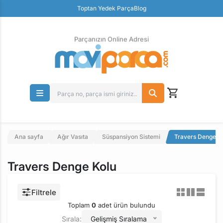
Güvenli Ödeme
Toptan Yedek Parça
Blog
Ücretsiz İade
Parçanızın Online Adresi
Ana sayfa
Ağır Vasıta
Süspansiyon Sistemi
Travers Denge K
Travers Denge Kolu
Filtrele
Toplam
0
adet ürün bulundu
Sırala:
Gelişmiş Sıralama