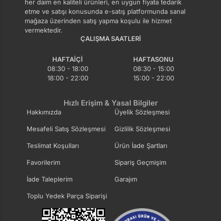
her daim en kaliteli ürünleri, en uygun fiyata tedarik
etme ve satışı konusunda e-satış platformunda sanal
mağaza üzerinden satış yapma koşulu ile hizmet
vermektedir.
ÇALIŞMA SAATLERI
HAFTAIÇI
HAFTASONU
08:30 - 18:00
08:30 - 15:00
18:00 - 22:00
15:00 - 22:00
Hızlı Erişim & Yasal Bilgiler
Hakkımızda
Üyelik Sözleşmesi
Mesafeli Satış Sözleşmesi
Gizlilik Sözleşmesi
Teslimat Koşulları
Ürün İade Şartları
Favorilerim
Sipariş Geçmişim
İade Taleplerim
Garajım
Toplu Yedek Parça Siparişi