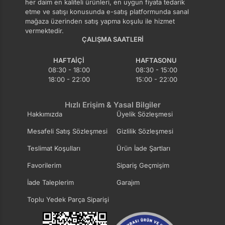
her daim en kaliteli ürünleri, en uygun fiyata tedarik
etme ve satışı konusunda e-satış platformunda sanal
mağaza üzerinden satış yapma koşulu ile hizmet
vermektedir.
ÇALIŞMA SAATLERI
HAFTAIÇI
HAFTASONU
08:30 - 18:00
08:30 - 15:00
18:00 - 22:00
15:00 - 22:00
Hızlı Erişim & Yasal Bilgiler
Hakkımızda
Üyelik Sözleşmesi
Mesafeli Satış Sözleşmesi
Gizlilik Sözleşmesi
Teslimat Koşulları
Ürün İade Şartları
Favorilerim
Sipariş Geçmişim
İade Taleplerim
Garajım
Toplu Yedek Parça Siparişi