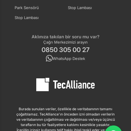
Park Sensörü
Stop Lambası
Stop Lambası
Aklınıza takılan bir soru mu var?
Çağrı Merkezimizi arayın
0850 305 00 27
WhatsApp Destek
Burada sunulan veriler, özellikle de veritabanının tamamı
çoğaltılamaz. TecAlliance'ın önceden izni olmadan verilerin
ve veritabanının çoğaltılması ve dağıtılması ve/veya üçüncü
tarafların bu tür faaliyetlere katılımı kesinlikle yasaktır.
İçeriğin izinsiz kullanımı telif hakkı ihlali teşkil eder ve yasal