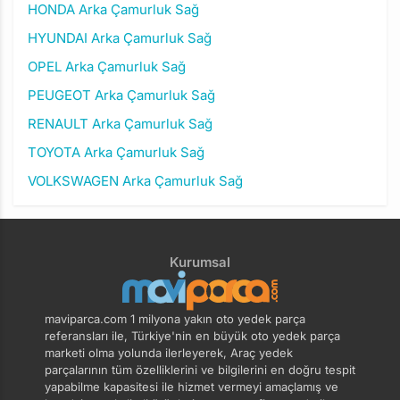
HONDA Arka Çamurluk Sağ
HYUNDAI Arka Çamurluk Sağ
OPEL Arka Çamurluk Sağ
PEUGEOT Arka Çamurluk Sağ
RENAULT Arka Çamurluk Sağ
TOYOTA Arka Çamurluk Sağ
VOLKSWAGEN Arka Çamurluk Sağ
Kurumsal
maviparca.com 1 milyona yakın oto yedek parça
referansları ile, Türkiye'nin en büyük oto yedek parça
marketi olma yolunda ilerleyerek, Araç yedek
parçalarının tüm özelliklerini ve bilgilerini en doğru tespit
yapabilme kapasitesi ile hizmet vermeyi amaçlamış ve