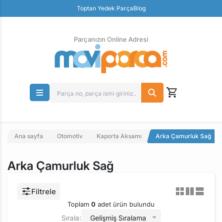
Güvenli Ödeme
Toptan Yedek Parça
Blog
Ücretsiz İade
Parçanızın Online Adresi
Ana sayfa
Otomotiv
Kaporta Aksamı
Arka Çamurluk Sağ
Arka Çamurluk Sağ
Filtrele
Toplam
0
adet ürün bulundu
Sırala:
Gelişmiş Sıralama