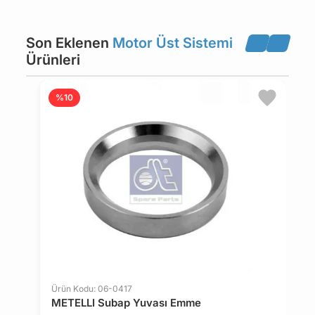
Son Eklenen
Motor Üst Sistemi
Ürünleri
%10
Ürün Kodu: 06-0417
Ü
METELLI Subap Yuvası Emme
M