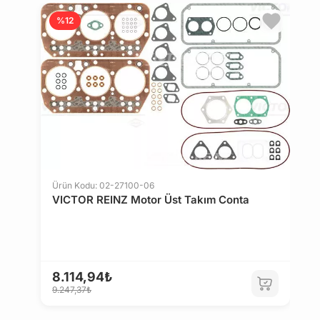
%12
Ürün Kodu: 02-27100-06
VICTOR REINZ Motor Üst Takım Conta
Ü
M
8.114,94₺
9.247,37₺
7
7