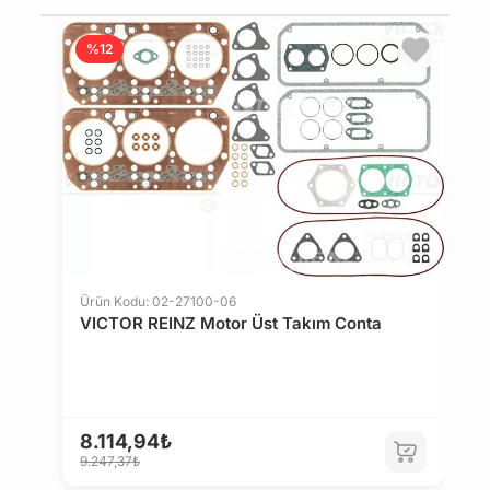
%12
Ürün Kodu: 02-27100-06
VICTOR REINZ Motor Üst Takım Conta
Ü
M
8.114,94₺
9.247,37₺
7