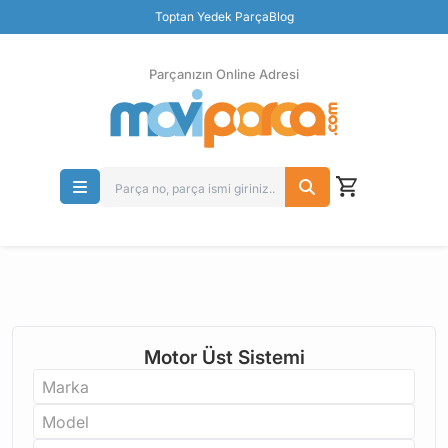
Toptan Yedek Parça
Blog
Parçanızın Online Adresi
100% Orjinal Ürün
Güvenli Ödeme
Ücretsiz İade
Parçanızın Online Adresi
Motor Üst Sistemi
Marka
Model