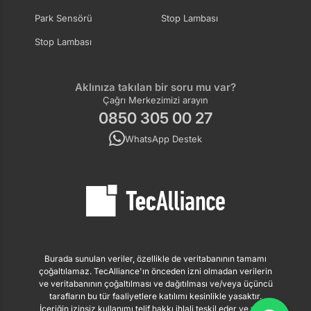
Park Sensörü
Stop Lambası
Stop Lambası
Aklınıza takılan bir soru mu var?
Çağrı Merkezimizi arayın
0850 305 00 27
WhatsApp Destek
Burada sunulan veriler, özellikle de veritabanının tamamı
çoğaltılamaz. TecAlliance'ın önceden izni olmadan verilerin
ve veritabanının çoğaltılması ve dağıtılması ve/veya üçüncü
tarafların bu tür faaliyetlere katılımı kesinlikle yasaktır.
İçeriğin izinsiz kullanımı telif hakkı ihlali teşkil eder ve yasal