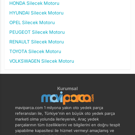
HONDA Silecek Motoru
HYUNDAI Silecek Motoru
OPEL Silecek Motoru
PEUGEOT Silecek Motoru
RENAULT Silecek Motoru
TOYOTA Silecek Motoru
VOLKSWAGEN Silecek Motoru
Kurumsal
maviparca.com 1 milyona yakın oto yedek parça
referansları ile, Türkiye'nin en büyük oto yedek parça
marketi olma yolunda ilerleyerek, Araç yedek
parçalarının tüm özelliklerini ve bilgilerini en doğru tespit
yapabilme kapasitesi ile hizmet vermeyi amaçlamış ve