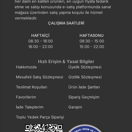
her daim en kaliteli ürünleri, en uygun fiyata tedarik
etme ve satışı konusunda e-satış platformunda sanal
mağaza üzerinden satış yapma koşulu ile hizmet
vermektedir.
ÇALIŞMA SAATLERI
HAFTAIÇI
HAFTASONU
08:30 - 18:00
08:30 - 15:00
18:00 - 22:00
15:00 - 22:00
Hızlı Erişim & Yasal Bilgiler
Hakkımızda
Üyelik Sözleşmesi
Mesafeli Satış Sözleşmesi
Gizlilik Sözleşmesi
Teslimat Koşulları
Ürün İade Şartları
Favorilerim
Sipariş Geçmişim
İade Taleplerim
Garajım
Toplu Yedek Parça Siparişi