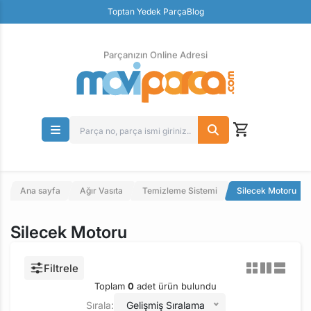
Güvenli Ödeme
Toptan Yedek Parça
Blog
Ücretsiz İade
Parçanızın Online Adresi
Ana sayfa
Ağır Vasıta
Temizleme Sistemi
Silecek Motoru
Silecek Motoru
Filtrele
Toplam
0
adet ürün bulundu
Sırala:
Gelişmiş Sıralama