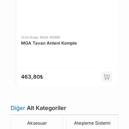
Ürün Kodu: MGA-94985
Ü
MGA Tavan Anteni Komple
M
463,80₺
6
Diğer
Alt Kategoriler
Aksesuar
Ateşleme Sistemi