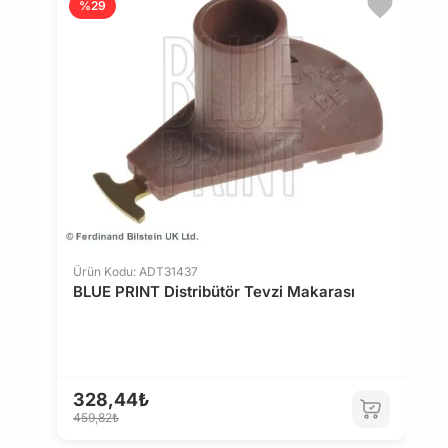
%29
Ürün Kodu: ADT31437
BLUE PRINT Distribütör Tevzi Makarası
Ü
M
328,44₺
459,82₺