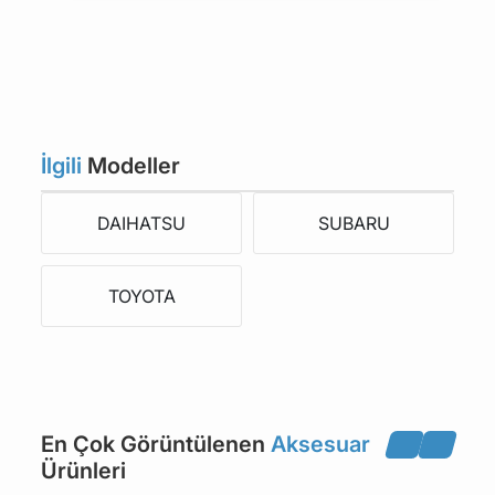
1
2
İlgili
Modeller
DAIHATSU
SUBARU
TOYOTA
En Çok Görüntülenen
Aksesuar
Ürünleri