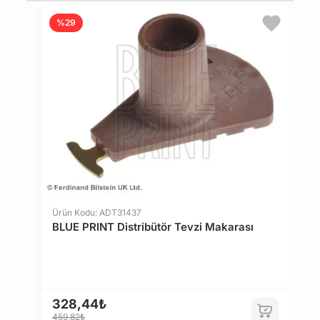
%29
Ürün Kodu: ADT31437
BLUE PRINT Distribütör Tevzi Makarası
Ü
M
328,44₺
459,82₺