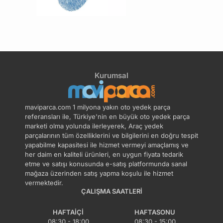
Marş Sistemi
Modül Anahtar Sistemi
Motor Sistemi
Motor Üst Sistemi
Şanzıman Sistemi
Soğutma Sistemi
Kurumsal
Süspansiyon Sistemi
Temizleme Sistemi
maviparca.com 1 milyona yakın oto yedek parça
referansları ile, Türkiye'nin en büyük oto yedek parça
marketi olma yolunda ilerleyerek, Araç yedek
parçalarının tüm özelliklerini ve bilgilerini en doğru tespit
Yakıt Sistemi
yapabilme kapasitesi ile hizmet vermeyi amaçlamış ve
her daim en kaliteli ürünleri, en uygun fiyata tedarik
etme ve satışı konusunda e-satış platformunda sanal
mağaza üzerinden satış yapma koşulu ile hizmet
vermektedir.
ÇALIŞMA SAATLERI
HAFTAIÇI
HAFTASONU
08:30 - 18:00
08:30 - 15:00