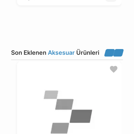
1
2
Son Eklenen
Aksesuar
Ürünleri