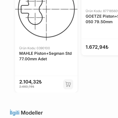
Ürün Kodu: 8771856
GOETZE Piston
050 79.50mm
1.672,94₺
Ürün Kodu: 0390100
MAHLE Piston+Segman Std
77.00mm Adet
2.104,32₺
2.460,74₺
İlgili
Modeller