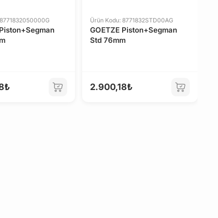
: 8771832050000G
Ürün Kodu: 8771832STD00AG
Ü
Piston+Segman
GOETZE Piston+Segman
G
mm
Std 76mm
S
18₺
2.900,18₺
1