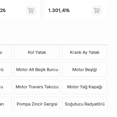
82₺
1.301,41₺
3
sı
Kol Yatak
Krank Ay Yatak
rü
Motor Alt Beşik Burcu
Motor Beşiği
zu
Motor Travers Takozu
Motor Yağ Kapağı
an
Pompa Zincir Gergisi
Soğutucu Radyatörü