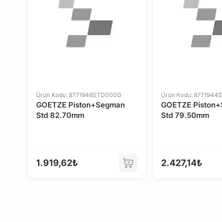
Ürün Kodu: 8771948STD000G
Ürün Kodu: 877194
GOETZE Piston+Segman
GOETZE Piston
Std 82.70mm
Std 79.50mm
1.919,62₺
2.427,14₺