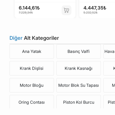
6.144,61₺
4.447,35₺
7.228,34₺
5.232,52₺
Diğer
Alt Kategoriler
Ana Yatak
Basınç Valfi
Hava 
Krank Dişlisi
Krank Kasnağı
Motor Bloğu
Motor Blok Su Tapası
M
Oring Contası
Piston Kol Burcu
Pis