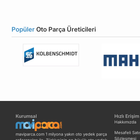
Volant
Vuruntu Sensörü
Yağ Pompa Contası
Yağ Pompa Dişlisi
Yağ
Popüler
Oto Parça Üreticileri
Yağ Soğutucu Contası
Yağ Süzgeci
Yağl
Kurumsal
Hızlı Erişim
Hakkımızda
Mesafeli Satı
maviparca.com 1 milyona yakın oto yedek parça
Sözleşmesi
referansları ile, Türkiye'nin en büyük oto yedek