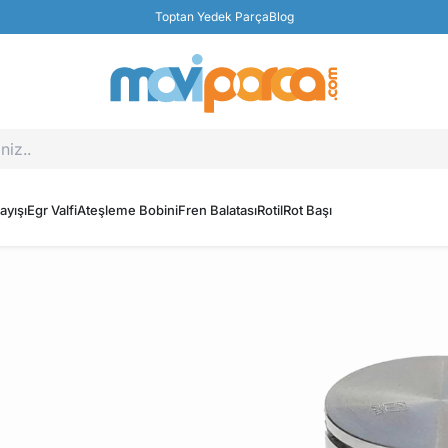
Toptan Yedek Parça
Blog
ayışı
Egr Valfi
Ateşleme Bobini
Fren Balatası
Rotil
Rot Başı