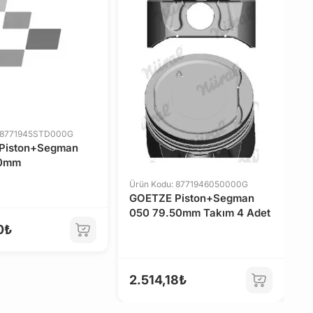
: 8771945STD000G
Ü
Piston+Segman
G
70mm
S
Ürün Kodu: 8771946050000G
GOETZE Piston+Segman
050 79.50mm Takım 4 Adet
0₺
2
2.514,18₺