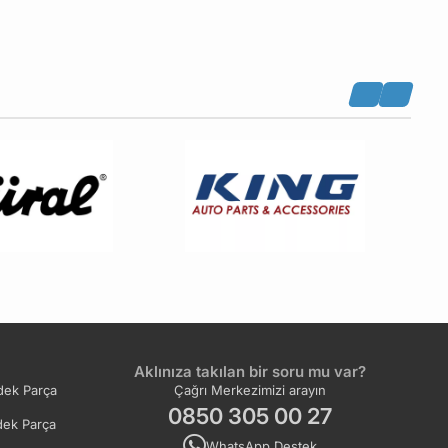
omple
Yağ Karteri
Yağ Müşürü
ı
Yağ Pompası Zinciri
Yağ Soğutucu
Aklınıza takılan bir soru mu var?
ek Parça
Çağrı Merkezimizi arayın
0850 305 00 27
ek Parça
WhatsApp Destek