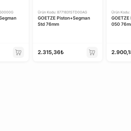
050000G
Ürün Kodu: 8771831STD00AG
Ürün Kodu
+Segman
GOETZE Piston+Segman
GOETZE 
Std 76mm
050 76
2.315,36₺
2.900,