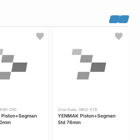
 4161-050
Ürün Kodu: 3904-STD
Ü
Piston+Segman
YENMAK Piston+Segman
M
80mm
Std 76mm