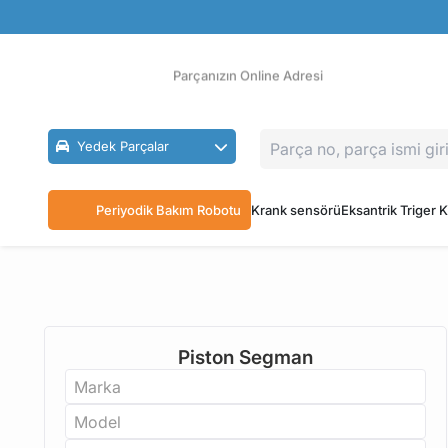
Güvenli Ödeme
Ücretsiz İade
Parçanızın Online Adresi
Yedek Parçalar
Periyodik Bakım Robotu
Krank sensörü
Eksantrik Triger K
Piston Segman
Marka
Model