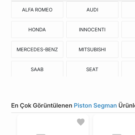
ALFA ROMEO
AUDI
HONDA
INNOCENTI
MERCEDES-BENZ
MITSUBISHI
SAAB
SEAT
VOLKSWAGEN
CHEVROLET
En Çok Görüntülenen
Piston Segman
Ürünl
DAEWOO
RENAULT TRUCKS
METROCAB
MINI