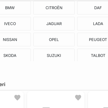
BMW
CITROËN
DAF
IVECO
JAGUAR
LADA
NISSAN
OPEL
PEUGEOT
SKODA
SUZUKI
TALBOT
DACIA
SANTANA
SSANGYON
eri
FSO
ALPINA
ARO
TOFAS
PUCH
LAND ROVE