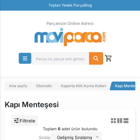
Güvenli Ödeme
Toptan Yedek Parça
Blog
Ücretsiz İade
Parçanızın Online Adresi
Ana sayfa
Otomotiv
Kaporta Kilit Açma Kolları
Kapı Menteşes
Kapı Menteşesi
Filtrele
Toplam
6
adet ürün bulundu
Sırala:
Gelişmiş Sıralama