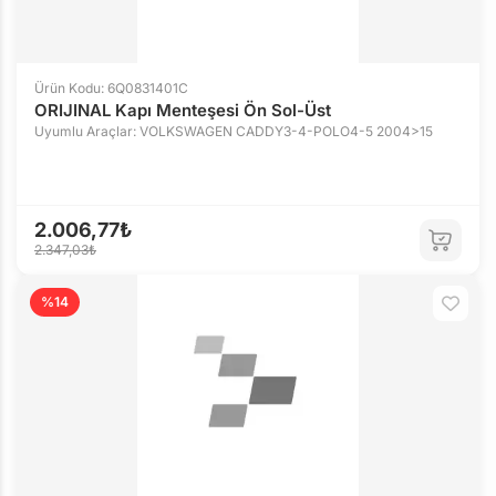
Ürün Kodu: 6Q0831401C
ORIJINAL Kapı Menteşesi Ön Sol-Üst
Uyumlu Araçlar: VOLKSWAGEN CADDY3-4-POLO4-5 2004>15
2.006,77₺
2.347,03₺
%14