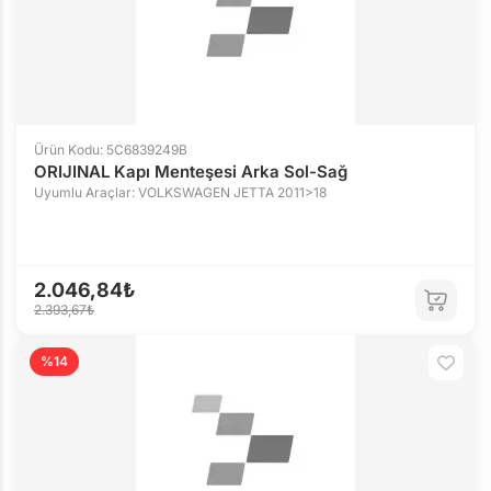
Ürün Kodu: 5C6839249B
ORIJINAL Kapı Menteşesi Arka Sol-Sağ
Uyumlu Araçlar: VOLKSWAGEN JETTA 2011>18
2.046,84₺
2.393,67₺
%14