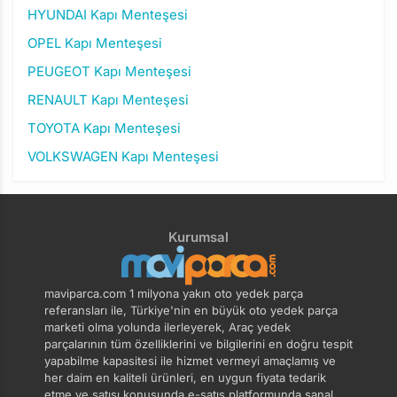
HYUNDAI Kapı Menteşesi
OPEL Kapı Menteşesi
PEUGEOT Kapı Menteşesi
RENAULT Kapı Menteşesi
TOYOTA Kapı Menteşesi
VOLKSWAGEN Kapı Menteşesi
Kurumsal
maviparca.com 1 milyona yakın oto yedek parça
referansları ile, Türkiye'nin en büyük oto yedek parça
marketi olma yolunda ilerleyerek, Araç yedek
parçalarının tüm özelliklerini ve bilgilerini en doğru tespit
yapabilme kapasitesi ile hizmet vermeyi amaçlamış ve
her daim en kaliteli ürünleri, en uygun fiyata tedarik
etme ve satışı konusunda e-satış platformunda sanal