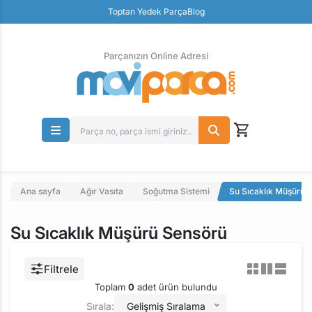
Güvenli Ödeme
Toptan Yedek Parça
Blog
Ücretsiz İade
Parçanızın Online Adresi
Ana sayfa
Ağır Vasıta
Soğutma Sistemi
Su Sıcaklık Müşürü 
Su Sıcaklık Müşürü Sensörü
Filtrele
Toplam
0
adet ürün bulundu
Sırala:
Gelişmiş Sıralama