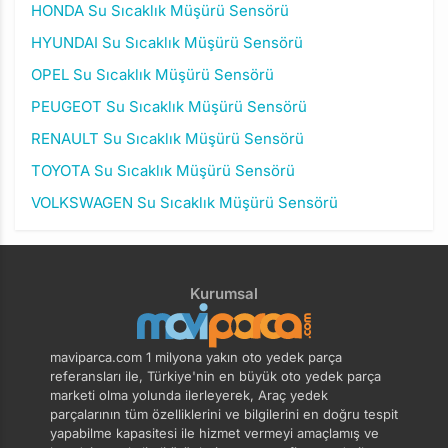
HONDA Su Sıcaklık Müşürü Sensörü
HYUNDAI Su Sıcaklık Müşürü Sensörü
OPEL Su Sıcaklık Müşürü Sensörü
PEUGEOT Su Sıcaklık Müşürü Sensörü
RENAULT Su Sıcaklık Müşürü Sensörü
TOYOTA Su Sıcaklık Müşürü Sensörü
VOLKSWAGEN Su Sıcaklık Müşürü Sensörü
Kurumsal
maviparca.com 1 milyona yakın oto yedek parça
referansları ile, Türkiye'nin en büyük oto yedek parça
marketi olma yolunda ilerleyerek, Araç yedek
parçalarının tüm özelliklerini ve bilgilerini en doğru tespit
yapabilme kapasitesi ile hizmet vermeyi amaçlamış ve