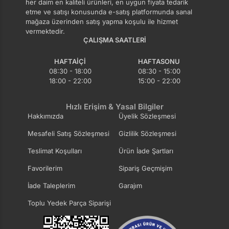
her daim en kaliteli ürünleri, en uygun fiyata tedarik
etme ve satışı konusunda e-satış platformunda sanal
mağaza üzerinden satış yapma koşulu ile hizmet
vermektedir.
ÇALIŞMA SAATLERI
HAFTAIÇI
HAFTASONU
08:30 - 18:00
08:30 - 15:00
18:00 - 22:00
15:00 - 22:00
Hızlı Erişim & Yasal Bilgiler
Hakkımızda
Üyelik Sözleşmesi
Mesafeli Satış Sözleşmesi
Gizlilik Sözleşmesi
Teslimat Koşulları
Ürün İade Şartları
Favorilerim
Sipariş Geçmişim
İade Taleplerim
Garajım
Toplu Yedek Parça Siparişi