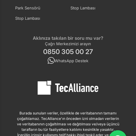
Park Sensörü
Stop Lambası
Stop Lambası
Aklınıza takılan bir soru mu var?
Çağrı Merkezimizi arayın
0850 305 00 27
WhatsApp Destek
Burada sunulan veriler, özellikle de veritabanının tamamı
çoğaltılamaz. TecAlliance'ın önceden izni olmadan verilerin
ve veritabanının çoğaltılması ve dağıtılması ve/veya üçüncü
tarafların bu tür faaliyetlere katılımı kesinlikle yasaktır.
İçeriğin izinsiz kullanımı telif hakkı ihlali teşkil eder ve yasal