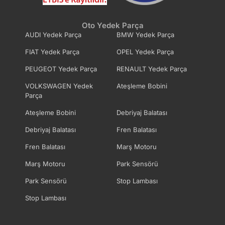
Termostat Kapağı
Termostat Müşürü
Oto Yedek Parça
Termostat Su Hortumu
Yedek Su Depo Kapağı
AUDI Yedek Parça
BMW Yedek Parça
FIAT Yedek Parça
OPEL Yedek Parça
Yedek Su Deposu
PEUGEOT Yedek Parça
RENAULT Yedek Parça
Hortumu
VOLKSWAGEN Yedek
Ateşleme Bobini
Parça
Ateşleme Bobini
Debriyaj Balatası
Debriyaj Balatası
Fren Balatası
Fren Balatası
Marş Motoru
Marş Motoru
Park Sensörü
Park Sensörü
Stop Lambası
Stop Lambası