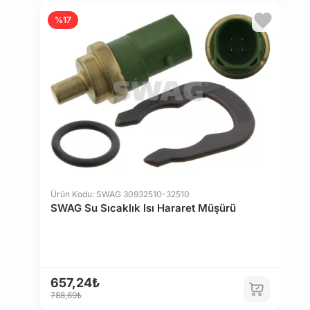
%17
Ü
F
M
Ürün Kodu: SWAG 30932510-32510
SWAG Su Sıcaklık Isı Hararet Müşürü
9
1.
657,24₺
788,69₺