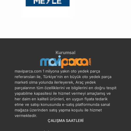
Klima Basınç Müşürü
Klima Fan Motoru
ABARTH
DS
Klima Kompresör
Klima Hortum Boruları
Bağlantı Braketi
CUPRA
Klima Kompresör Kayışı
Klima Kompresörü
Kurumsal
Klima Motoru &amp;
Klima Radyatörü
maviparca.com 1 milyona yakın oto yedek parça
Rezistans
referansları ile, Türkiye'nin en büyük oto yedek parça
marketi olma yolunda ilerleyerek, Araç yedek
parçalarının tüm özelliklerini ve bilgilerini en doğru tespit
Radyatör Bağlantı
yapabilme kapasitesi ile hizmet vermeyi amaçlamış ve
Radyatör Fan Motoru
Parçaları
her daim en kaliteli ürünleri, en uygun fiyata tedarik
etme ve satışı konusunda e-satış platformunda sanal
mağaza üzerinden satış yapma koşulu ile hizmet
vermektedir.
Radyatör Soğutma
ÇALIŞMA SAATLERI
Radyatör Su Hortumu
Borusu