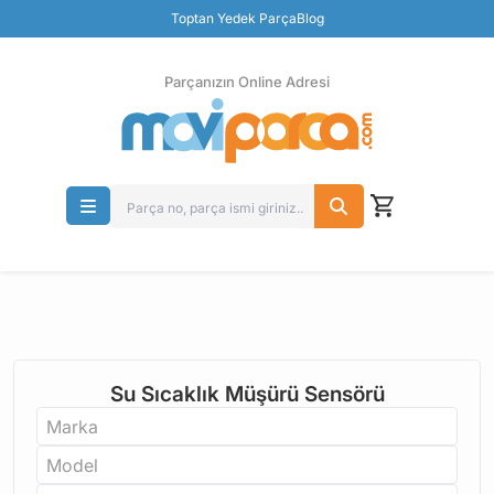
Güvenli Ödeme
Toptan Yedek Parça
Blog
Ücretsiz İade
Parçanızın Online Adresi
Su Sıcaklık Müşürü Sensörü
Marka
Model