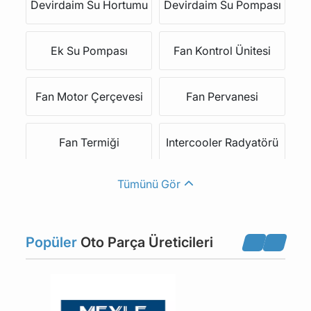
Devirdaim Su Hortumu
Devirdaim Su Pompası
LOTUS
BENTLEY
Ek Su Pompası
Fan Kontrol Ünitesi
BUICK
CADILLAC
Fan Motor Çerçevesi
Fan Pervanesi
LEXUS
JEEP
Fan Termiği
Intercooler Radyatörü
SMART
BERTONE
Tümünü Gör
Intercooler Yağ
MINI
INFINITI
Kalorifer Musluğu
Hortumu & Borusu
PUCH
LAND ROVER
Popüler
Oto Parça Üreticileri
Kalorifer Radyatör Su
Kalorifer Radyatörü
Hortumları
MAYBACH
LTI