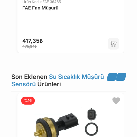
Ürün Kodu: FAE 36485
FAE Fan Müşürü
OPEL
PEUGEOT
PORSCHE
RENAULT
417,35₺
475,84₺
ROVER
SAAB
Son Eklenen
Su Sıcaklık Müşürü
SEAT
SKODA
Sensörü
Ürünleri
SUBARU
SUZUKI
Ü
%16
T
TOYOTA
VOLVO