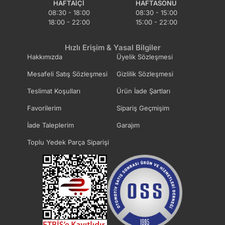
HAFTAIÇI
HAFTASONU
08:30 - 18:00
08:30 - 15:00
18:00 - 22:00
15:00 - 22:00
Radyatör Su Seviye
Radyatör Su Kapağı
Sensörü & Müşürü
Hızlı Erişim & Yasal Bilgiler
Hakkımızda
Üyelik Sözleşmesi
Radyatör Yedek Su
Mesafeli Satış Sözleşmesi
Gizlilik Sözleşmesi
Su Pompa Contası
Deposu
Teslimat Koşulları
Ürün İade Şartları
Favorilerim
Sipariş Geçmişim
Su Pompası Kasnağı
Su Radyatörü
İade Taleplerim
Garajım
Toplu Yedek Parça Siparişi
Su Sıcaklık Müşürü
Termostat
Sensörü
Termostat Contası
Termostat Gövdesi