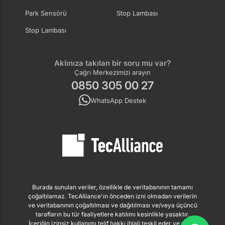
Park Sensörü
Stop Lambası
Stop Lambası
Aklınıza takılan bir soru mu var?
Çağrı Merkezimizi arayın
0850 305 00 27
WhatsApp Destek
Burada sunulan veriler, özellikle de veritabanının tamamı
çoğaltılamaz. TecAlliance'ın önceden izni olmadan verilerin
ve veritabanının çoğaltılması ve dağıtılması ve/veya üçüncü
tarafların bu tür faaliyetlere katılımı kesinlikle yasaktır.
İçeriğin izinsiz kullanımı telif hakkı ihlali teşkil eder ve yasal