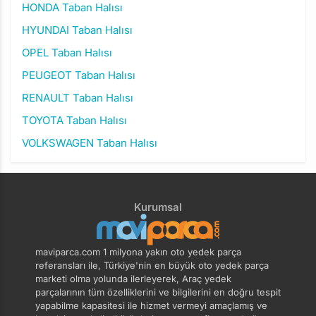
HONDA Taban Halısı
HYUNDAI Taban Halısı
OPEL Taban Halısı
PEUGEOT Taban Halısı
RENAULT Taban Halısı
TOYOTA Taban Halısı
VOLKSWAGEN Taban Halısı
Kurumsal
maviparca.com 1 milyona yakın oto yedek parça
referansları ile, Türkiye'nin en büyük oto yedek parça
marketi olma yolunda ilerleyerek, Araç yedek
parçalarının tüm özelliklerini ve bilgilerini en doğru tespit
yapabilme kapasitesi ile hizmet vermeyi amaçlamış ve