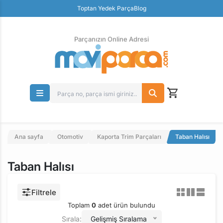
Güvenli Ödeme
Toptan Yedek Parça
Blog
Ücretsiz İade
Parçanızın Online Adresi
Ana sayfa
Otomotiv
Kaporta Trim Parçaları
Taban Halısı
Taban Halısı
Filtrele
Toplam
0
adet ürün bulundu
Sırala:
Gelişmiş Sıralama