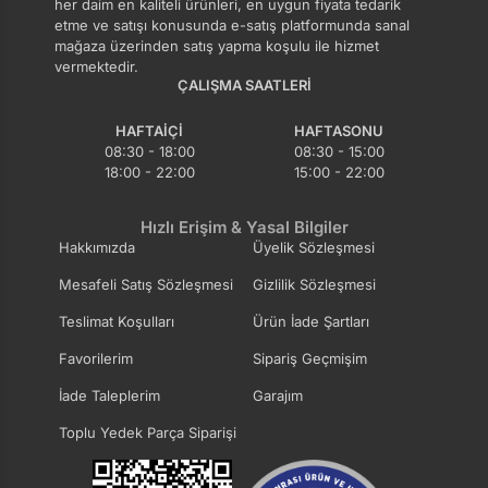
her daim en kaliteli ürünleri, en uygun fiyata tedarik
etme ve satışı konusunda e-satış platformunda sanal
mağaza üzerinden satış yapma koşulu ile hizmet
vermektedir.
ÇALIŞMA SAATLERI
HAFTAIÇI
HAFTASONU
08:30 - 18:00
08:30 - 15:00
18:00 - 22:00
15:00 - 22:00
Hızlı Erişim & Yasal Bilgiler
Hakkımızda
Üyelik Sözleşmesi
Mesafeli Satış Sözleşmesi
Gizlilik Sözleşmesi
Teslimat Koşulları
Ürün İade Şartları
Favorilerim
Sipariş Geçmişim
İade Taleplerim
Garajım
Toplu Yedek Parça Siparişi