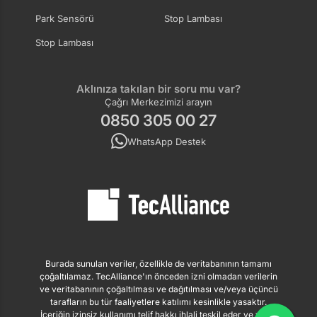
Park Sensörü
Stop Lambası
Stop Lambası
Aklınıza takılan bir soru mu var?
Çağrı Merkezimizi arayın
0850 305 00 27
WhatsApp Destek
Burada sunulan veriler, özellikle de veritabanının tamamı
çoğaltılamaz. TecAlliance'ın önceden izni olmadan verilerin
ve veritabanının çoğaltılması ve dağıtılması ve/veya üçüncü
tarafların bu tür faaliyetlere katılımı kesinlikle yasaktır.
İçeriğin izinsiz kullanımı telif hakkı ihlali teşkil eder ve yasal