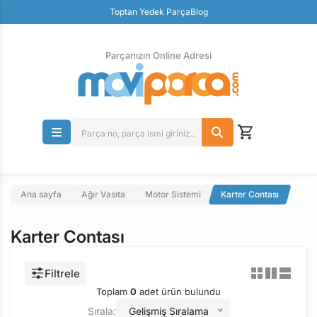
Güvenli Ödeme
Toptan Yedek Parça
Blog
Ücretsiz İade
Parçanızın Online Adresi
Ana sayfa
Ağır Vasıta
Motor Sistemi
Karter Contası
Karter Contası
Filtrele
Toplam
0
adet ürün bulundu
Sırala:
Gelişmiş Sıralama