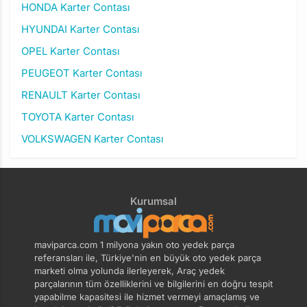
HONDA Karter Contası
HYUNDAI Karter Contası
OPEL Karter Contası
PEUGEOT Karter Contası
RENAULT Karter Contası
TOYOTA Karter Contası
VOLKSWAGEN Karter Contası
Kurumsal
maviparca.com 1 milyona yakın oto yedek parça
referansları ile, Türkiye'nin en büyük oto yedek parça
marketi olma yolunda ilerleyerek, Araç yedek
parçalarının tüm özelliklerini ve bilgilerini en doğru tespit
yapabilme kapasitesi ile hizmet vermeyi amaçlamış ve