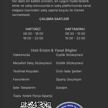
her daim en kaliteli ürünleri, en uygun fiyata tedarik
etme ve satışı konusunda e-satış platformunda sanal
mağaza üzerinden satış yapma koşulu ile hizmet
vermektedir.
ÇALIŞMA SAATLERI
HAFTAIÇI
HAFTASONU
08:30 - 18:00
08:30 - 15:00
18:00 - 22:00
15:00 - 22:00
Hızlı Erişim & Yasal Bilgiler
Hakkımızda
Üyelik Sözleşmesi
Mesafeli Satış Sözleşmesi
Gizlilik Sözleşmesi
Teslimat Koşulları
Ürün İade Şartları
Favorilerim
Sipariş Geçmişim
İade Taleplerim
Garajım
Toplu Yedek Parça Siparişi