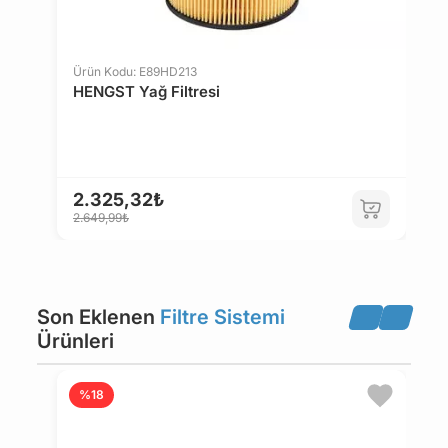
JOHN DEERE
ALPINE
Ürün Kodu: E89HD213
Ü
HENGST Yağ Filtresi
H
FODEN TRUCKS
GINAF
LANDINI
ZAZ
2.325,32₺
1
2.649,99₺
1.
IRISBUS
KAMAZ
Son Eklenen
Filtre Sistemi
SETRA
NEW HOLLAND
Ürünleri
TEMSA
IRIZAR
Ü
%18
M