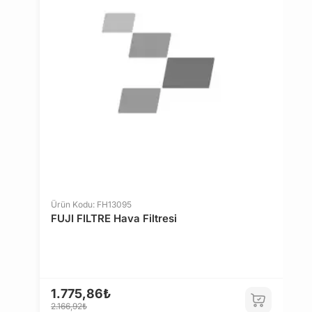
OTOKAR
SOLARIS
PININFARINA
VDL
4
5.
KING LONG
Ürün Kodu: FH13095
FUJI FILTRE Hava Filtresi
1.775,86₺
2.166,92₺