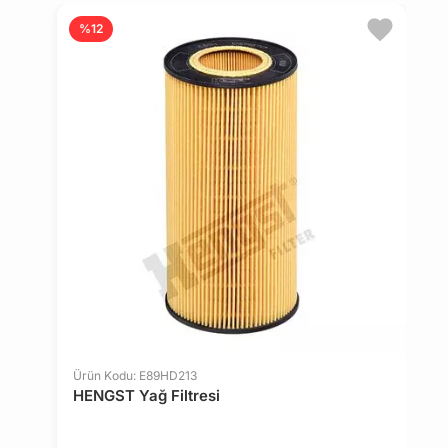
%12
Ürün Kodu: E89HD213
Ü
HENGST Yağ Filtresi
H