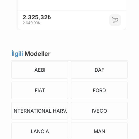
2.325,32₺
1
2.649,99₺
1.
İlgili
Modeller
AEBI
DAF
FIAT
FORD
INTERNATIONAL HARV.
IVECO
LANCIA
MAN