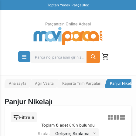
Güvenli Ödeme
Toptan Yedek Parça
Blog
Ücretsiz İade
Parçanızın Online Adresi
Ana sayfa
Ağır Vasıta
Kaporta Trim Parçaları
Panjur Nikelajı
Panjur Nikelajı
Filtrele
Toplam
0
adet ürün bulundu
Sırala:
Gelişmiş Sıralama