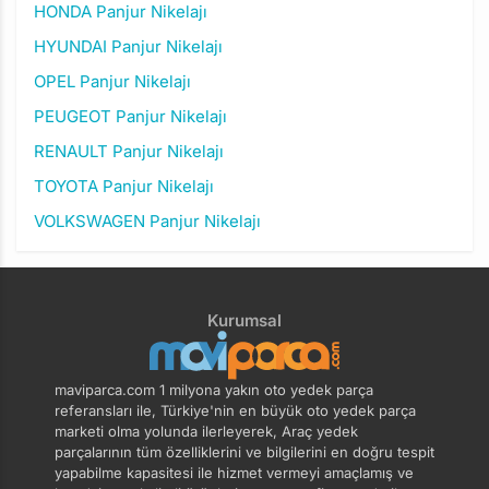
HONDA Panjur Nikelajı
HYUNDAI Panjur Nikelajı
OPEL Panjur Nikelajı
PEUGEOT Panjur Nikelajı
RENAULT Panjur Nikelajı
TOYOTA Panjur Nikelajı
VOLKSWAGEN Panjur Nikelajı
Kurumsal
maviparca.com 1 milyona yakın oto yedek parça
referansları ile, Türkiye'nin en büyük oto yedek parça
marketi olma yolunda ilerleyerek, Araç yedek
parçalarının tüm özelliklerini ve bilgilerini en doğru tespit
yapabilme kapasitesi ile hizmet vermeyi amaçlamış ve