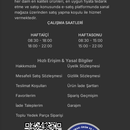
her daim en kaliteli ürünleri, en uygun fiyata tedarik
etme ve satışı konusunda e-satış platformunda sanal
mağaza üzerinden satış yapma koşulu ile hizmet
vermektedir.
ÇALIŞMA SAATLERI
HAFTAIÇI
HAFTASONU
08:30 - 18:00
08:30 - 15:00
18:00 - 22:00
15:00 - 22:00
Hızlı Erişim & Yasal Bilgiler
Hakkımızda
Üyelik Sözleşmesi
Mesafeli Satış Sözleşmesi
Gizlilik Sözleşmesi
Teslimat Koşulları
Ürün İade Şartları
Favorilerim
Sipariş Geçmişim
İade Taleplerim
Garajım
Toplu Yedek Parça Siparişi