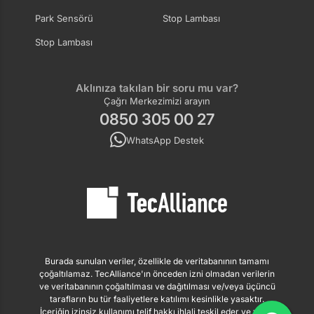
Park Sensörü
Stop Lambası
Stop Lambası
Aklınıza takılan bir soru mu var?
Çağrı Merkezimizi arayın
0850 305 00 27
WhatsApp Destek
Burada sunulan veriler, özellikle de veritabanının tamamı
çoğaltılamaz. TecAlliance'ın önceden izni olmadan verilerin
ve veritabanının çoğaltılması ve dağıtılması ve/veya üçüncü
tarafların bu tür faaliyetlere katılımı kesinlikle yasaktır.
İçeriğin izinsiz kullanımı telif hakkı ihlali teşkil eder ve yasal