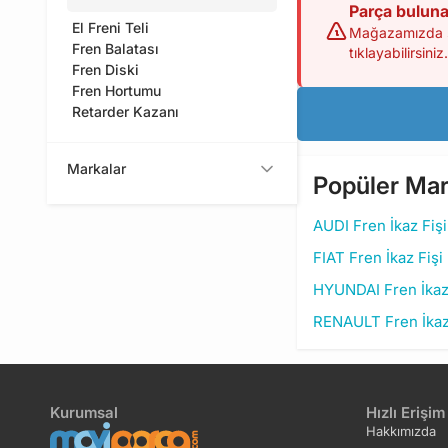
Parça bulun
El Freni Teli
Mağazamızda şu
Fren Balatası
tıklayabilirsiniz.
Fren Diski
Fren Hortumu
Retarder Kazanı
Markalar
Popüler Mar
AUDI Fren İkaz Fişi
FIAT Fren İkaz Fişi
HYUNDAI Fren İkaz 
RENAULT Fren İkaz
Kurumsal
Hızlı Erişim
Hakkımızda