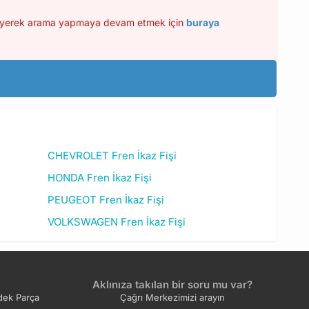
izleyerek arama yapmaya devam etmek için
buraya
CHEVROLET Fren İkaz Fişi
HONDA Fren İkaz Fişi
PEUGEOT Fren İkaz Fişi
VOLKSWAGEN Fren İkaz Fişi
Aklınıza takılan bir soru mu var?
ek Parça
Çağrı Merkezimizi arayın