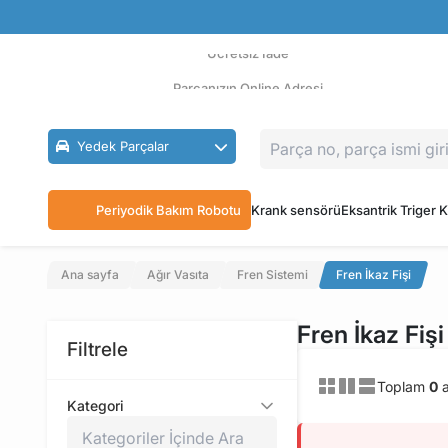
Güvenli Ödeme
Ücretsiz İade
Parçanızın Online Adresi
Yedek Parçalar
Periyodik Bakım Robotu
Krank sensörü
Eksantrik Triger K
Ana sayfa
Ağır Vasıta
Fren Sistemi
Fren İkaz Fişi
Fren İkaz Fişi
Filtrele
Toplam
0
a
Kategori