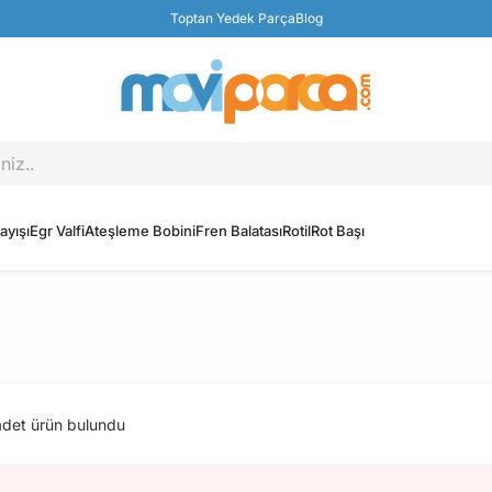
Toptan Yedek Parça
Blog
ayışı
Egr Valfi
Ateşleme Bobini
Fren Balatası
Rotil
Rot Başı
det ürün bulundu