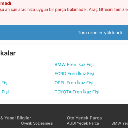
amadı
 an için aracınıza uygun bir parça bulamadık. Araç filtresini tem
Tüm ürünler yüklendi
kalar
BMW Fren İkaz Fişi
FORD Fren İkaz Fişi
Fişi
OPEL Fren İkaz Fişi
 Fişi
TOYOTA Fren İkaz Fişi
 & Yasal Bilgiler
Oto Yedek Parça
Üyelik Sözleşmesi
AUDI Yedek Parça
BMW Yed