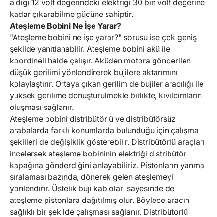
aldığı 12 volt değerindeki elektriği 30 bin volt değerine
kadar çıkarabilme gücüne sahiptir.
CUPRA
Ateşleme Bobini Ne İşe Yarar?
"Ateşleme bobini ne işe yarar?" sorusu ise çok geniş
şekilde yanıtlanabilir. Ateşleme bobini akü ile
koordineli halde çalışır. Aküden motora gönderilen
düşük gerilimi yönlendirerek bujilere aktarımını
kolaylaştırır. Ortaya çıkan gerilim de bujiler aracılığı ile
yüksek gerilime dönüştürülmekle birlikte, kıvılcımların
oluşması sağlanır.
Ateşleme bobini distribütörlü ve distribütörsüz
arabalarda farklı konumlarda bulunduğu için çalışma
şekilleri de değişiklik gösterebilir. Distribütörlü araçları
incelersek ateşleme bobininin elektriği distribütör
kapağına gönderdiğini anlayabiliriz. Pistonların yanma
sıralaması bazında, dönerek gelen ateşlemeyi
yönlendirir. Üstelik buji kabloları sayesinde de
ateşleme pistonlara dağıtılmış olur. Böylece aracın
sağlıklı bir şekilde çalışması sağlanır. Distribütorlü