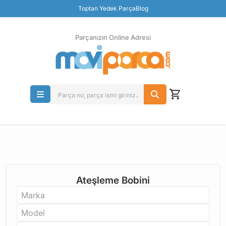
Toptan Yedek Parça
Blog
Parçanızın Online Adresi
100% Orjinal Ürün
Güvenli Ödeme
Ücretsiz İade
Parçanızın Online Adresi
Ateşleme Bobini
Marka
Model