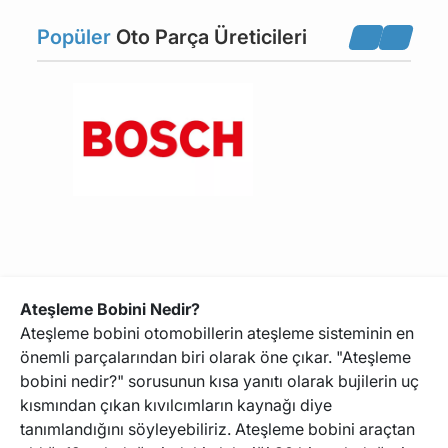
ASTON MARTIN
JEEP
Popüler
Oto Parça Üreticileri
SMART
BERTONE
JENSEN
MINI
INFINITI
PUCH
LAND ROVER
KTM
Ateşleme Bobini Nedir?
Ateşleme bobini otomobillerin ateşleme sisteminin en
önemli parçalarından biri olarak öne çıkar. "Ateşleme
PININFARINA
ABARTH
bobini nedir?" sorusunun kısa yanıtı olarak bujilerin uç
kısmından çıkan kıvılcımların kaynağı diye
DS
DONKERVOORT
tanımlandığını söyleyebiliriz. Ateşleme bobini araçtan