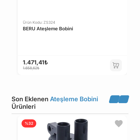
MORRIS
NISSAN
Ürün Kodu: ZS324
BERU Ateşleme Bobini
NSU
OPEL
PEUGEOT
PORSCHE
1.471,41₺
1.658,62₺
RENAULT
ROVER
Son Eklenen
Ateşleme Bobini
SAAB
SEAT
Ürünleri
SKODA
SUBARU
Ü
%32
D