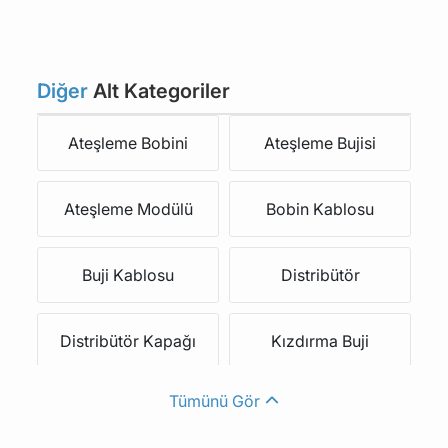
FERRARI
LAMBORGHINI
ROLLS-ROYCE
FSO
Diğer
Alt Kategoriler
Ateşleme Bobini
Ateşleme Bujisi
FORD USA
PROTON
Ateşleme Modülü
Bobin Kablosu
LOTUS
MORGAN
Buji Kablosu
Distribütör
ALPINE
MOSKVICH
Distribütör Kapağı
Kızdırma Buji
BENTLEY
LEXUS
Tümünü Gör
Kızdırma Buji Rolesi
Tevzi Makarası
PLYMOUTH
ALPINA