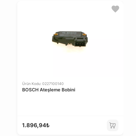
Ü
Ürün Kodu: 0227100140
D
BOSCH Ateşleme Bobini
A
8
11
1.896,94₺