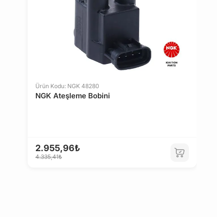
SUZUKI
TALBOT
TOYOTA
TRIUMPH
1
1
VOLVO
VOLKSWAGEN
Ürün Kodu: NGK 48280
NGK Ateşleme Bobini
CHEVROLET
DACIA
SSANGYONG
HYUNDAI
2.955,96₺
4.335,41₺
KIA
DAEWOO
WARTBURG
TRABANT