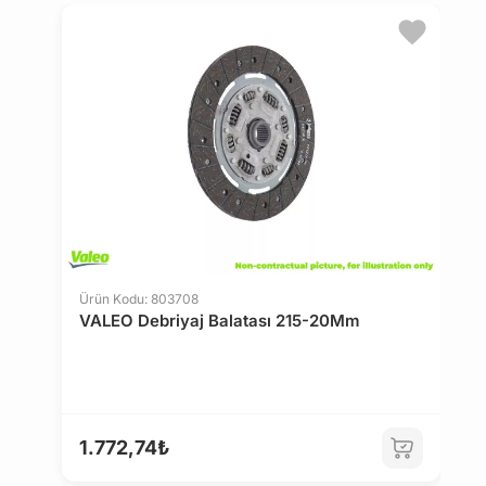
Ürün Kodu: 803708
Ü
VALEO Debriyaj Balatası 215-20Mm
V
1
1.772,74₺
1