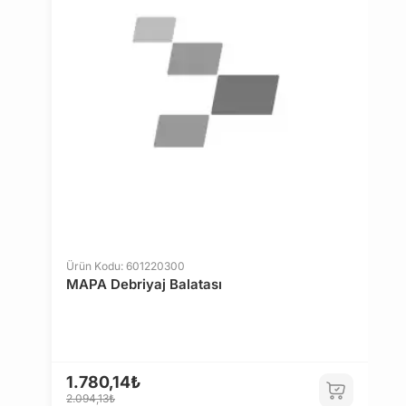
Ürün Kodu: 601220300
Ü
MAPA Debriyaj Balatası
M
1.780,14₺
2
2.094,13₺
2.