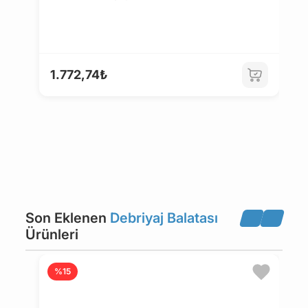
1
1.772,74₺
1
Son Eklenen
Debriyaj Balatası
Ürünleri
%15