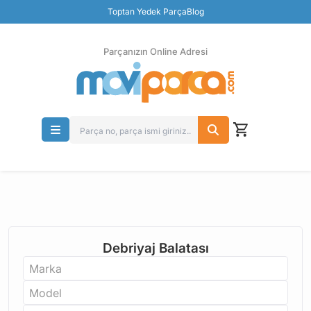
Toptan Yedek Parça
Blog
Parçanızın Online Adresi
100% Orjinal Ürün
Güvenli Ödeme
Ücretsiz İade
Parçanızın Online Adresi
Debriyaj Balatası
Marka
Model