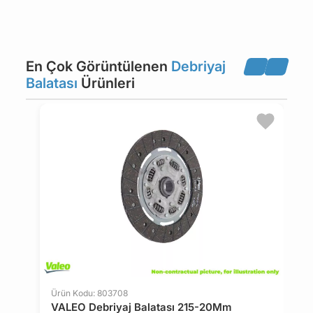
SUZUKI
TOYOTA
En Çok Görüntülenen
Debriyaj
VOLKSWAGEN
CHEVROLET
Balatası
Ürünleri
HYUNDAI
KIA
DAEWOO
LDV
Ürün Kodu: 803708
Ü
VALEO Debriyaj Balatası 215-20Mm
V