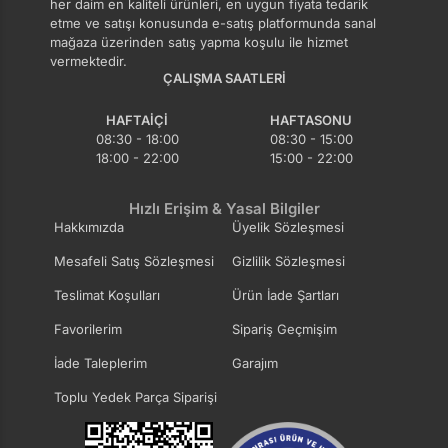
her daim en kaliteli ürünleri, en uygun fiyata tedarik
etme ve satışı konusunda e-satış platformunda sanal
mağaza üzerinden satış yapma koşulu ile hizmet
vermektedir.
ÇALIŞMA SAATLERI
HAFTAIÇI
HAFTASONU
08:30 - 18:00
08:30 - 15:00
18:00 - 22:00
15:00 - 22:00
Hızlı Erişim & Yasal Bilgiler
Hakkımızda
Üyelik Sözleşmesi
Mesafeli Satış Sözleşmesi
Gizlilik Sözleşmesi
Teslimat Koşulları
Ürün İade Şartları
Favorilerim
Sipariş Geçmişim
İade Taleplerim
Garajım
Toplu Yedek Parça Siparişi