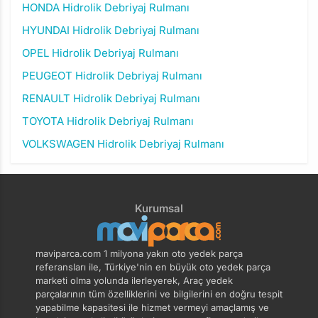
HONDA Hidrolik Debriyaj Rulmanı
HYUNDAI Hidrolik Debriyaj Rulmanı
OPEL Hidrolik Debriyaj Rulmanı
PEUGEOT Hidrolik Debriyaj Rulmanı
RENAULT Hidrolik Debriyaj Rulmanı
TOYOTA Hidrolik Debriyaj Rulmanı
VOLKSWAGEN Hidrolik Debriyaj Rulmanı
Kurumsal
maviparca.com 1 milyona yakın oto yedek parça
referansları ile, Türkiye'nin en büyük oto yedek parça
marketi olma yolunda ilerleyerek, Araç yedek
parçalarının tüm özelliklerini ve bilgilerini en doğru tespit
yapabilme kapasitesi ile hizmet vermeyi amaçlamış ve