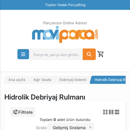
Güvenli Ödeme
Toptan Yedek Parça
Blog
Ücretsiz İade
Parçanızın Online Adresi
Ana sayfa
Ağır Vasıta
Debriyaj Sistemi
Hidrolik Debriyaj Rul
Hidrolik Debriyaj Rulmanı
Filtrele
Toplam
0
adet ürün bulundu
Sırala:
Gelişmiş Sıralama