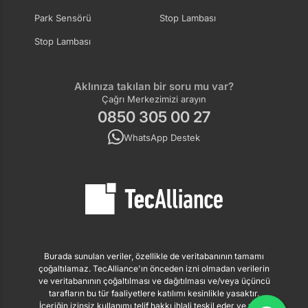
Park Sensörü
Stop Lambası
Stop Lambası
Aklınıza takılan bir soru mu var?
Çağrı Merkezimizi arayın
0850 305 00 27
WhatsApp Destek
Burada sunulan veriler, özellikle de veritabanının tamamı
çoğaltılamaz. TecAlliance'ın önceden izni olmadan verilerin
ve veritabanının çoğaltılması ve dağıtılması ve/veya üçüncü
tarafların bu tür faaliyetlere katılımı kesinlikle yasaktır.
İçeriğin izinsiz kullanımı telif hakkı ihlali teşkil eder ve yasal