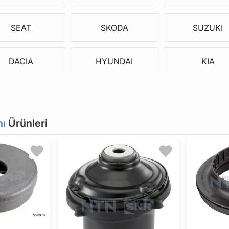
SEAT
SKODA
SUZUKI
DACIA
HYUNDAI
KIA
LAND ROVER
ABARTH
DS
nı
Ürünleri