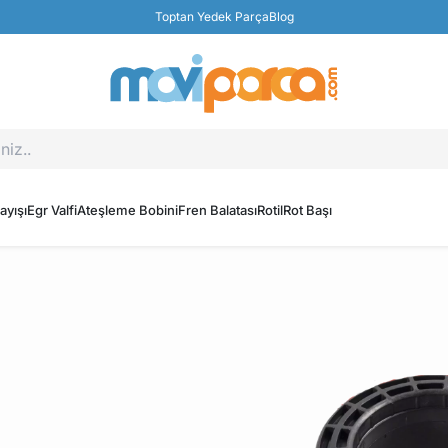
Toptan Yedek Parça
Blog
ayışı
Egr Valfi
Ateşleme Bobini
Fren Balatası
Rotil
Rot Başı