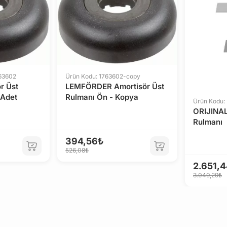
63602
Ürün Kodu: 1763602-copy
r Üst
LEMFÖRDER Amortisör Üst
 Adet
Rulmanı Ön - Kopya
Ürün Kodu:
ORIJINAL
Rulmanı
394,56₺
526,08₺
2.651,
3.049,29₺