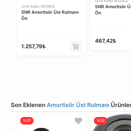
Ürün Kodu: M25302
SNR Amortisör Ü
Ürün Kodu: M25803
SNR Amortisör Üst Rulmanı
Ön
Ön
467,42₺
1.257,79₺
Son Eklenen
Amortisör Üst Rulmanı
Ürünler
%27
%22