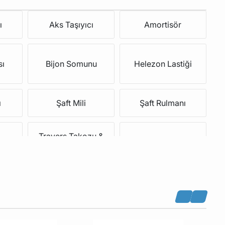
ı
Aks Taşıyıcı
Amortisör
sı
Bijon Somunu
Helezon Lastiği
ı
Şaft Mili
Şaft Rulmanı
Travers Takozu &
Kolu
Viraj Demir Askı Rotu
Burçları