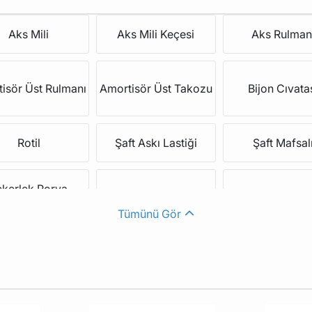
Aks Mili
Aks Mili Keçesi
Aks Rulman
isör Üst Rulmanı
Amortisör Üst Takozu
Bijon Cıvata
Rotil
Şaft Askı Lastiği
Şaft Mafsal
ekerlek Porya
Tekerlek Poryası
Travers Denge 
Cıvatası
Tümünü Gör
Viraj Demiri