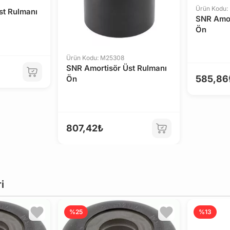
Ürün Kodu:
st Rulmanı
SNR Amor
Ön
Ürün Kodu: M25308
SNR Amortisör Üst Rulmanı
585,86
Ön
807,42₺
i
%25
%13