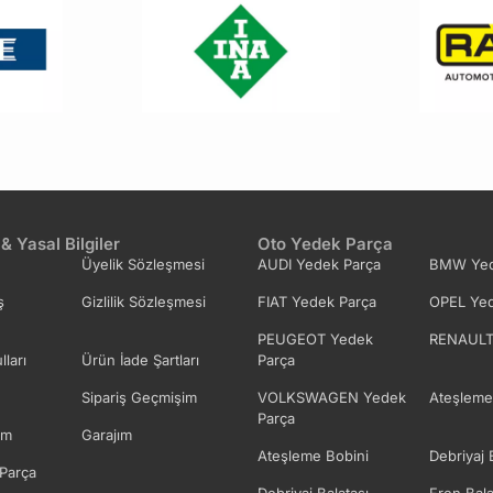
 & Yasal Bilgiler
Oto Yedek Parça
Üyelik Sözleşmesi
AUDI Yedek Parça
BMW Yed
ş
Gizlilik Sözleşmesi
FIAT Yedek Parça
OPEL Yed
PEUGEOT Yedek
RENAULT
lları
Ürün İade Şartları
Parça
Sipariş Geçmişim
VOLKSWAGEN Yedek
Ateşleme
Parça
im
Garajım
Ateşleme Bobini
Debriyaj 
Parça
Debriyaj Balatası
Fren Bala