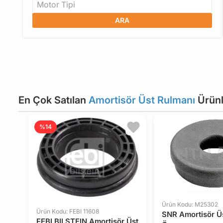
Motor Tipi
ARA
En Çok Satılan
Amortisör Üst Rulmanı
Ürünl
%14
Ürün Kodu: M25302
Ürün Kodu: FEBI 11608
SNR Amortisör Ü
FEBI BILSTEIN Amortisör Üst