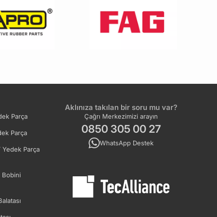
Aklınıza takılan bir soru mu var?
ek Parça
Çağrı Merkezimizi arayın
0850 305 00 27
ek Parça
WhatsApp Destek
 Yedek Parça
 Bobini
Balatası
tası