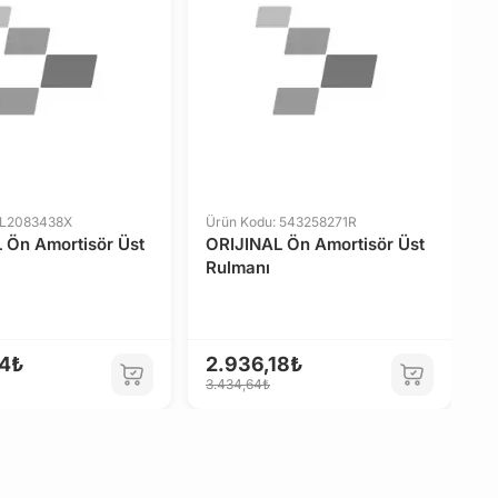
R
5
7
 L2083438X
Ürün Kodu: 543258271R
 Ön Amortisör Üst
ORIJINAL Ön Amortisör Üst
Rulmanı
44₺
2.936,18₺
3.434,64₺