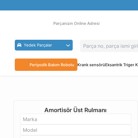
Güvenli Ödeme
Ücretsiz İade
Parçanızın Online Adresi
Yedek Parçalar
Periyodik Bakım Robotu
Krank sensörü
Eksantrik Triger K
Amortisör Üst Rulmanı
Marka
Model