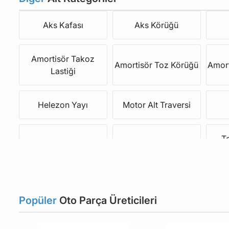
Aks Kafası
Aks Körüğü
Amortisör Takoz
Amortisör Toz Körüğü
Amort
Lastiği
Helezon Yayı
Motor Alt Traversi
T
Salıncak Alt Üst
Salıncak Burcu
Viraj Demir Kelepçesi
Viraj Demir Lastiği
Popüler
Oto Parça Üreticileri