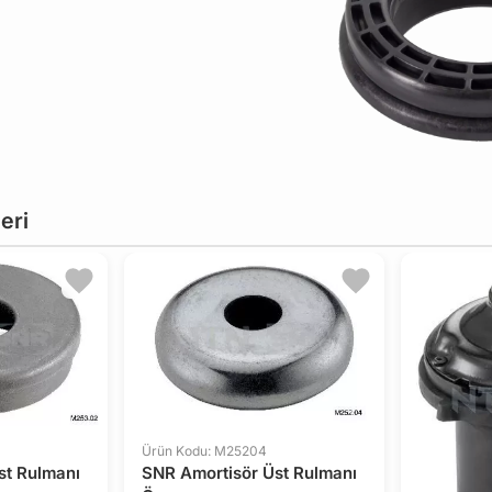
eri
Ürün Kodu: M25204
st Rulmanı
SNR Amortisör Üst Rulmanı