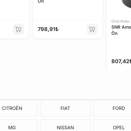
Ön
Ürün Kodu:
SNR Amor
798,91₺
Ön
807,42
CITROËN
FIAT
FORD
MG
NISSAN
OPEL