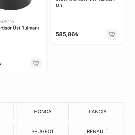
Ö
Ön
 M25308
tisör Üst Rulmanı
4
585,86₺
₺
HONDA
LANCIA
PEUGEOT
RENAULT