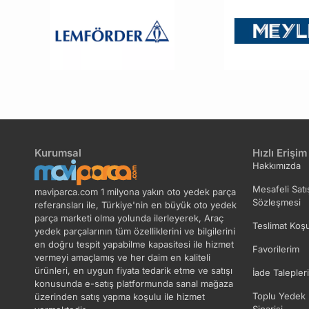
Kurumsal
Hızlı Erişim
Hakkımızda
Mesafeli Satı
maviparca.com 1 milyona yakın oto yedek parça
Sözleşmesi
referansları ile, Türkiye'nin en büyük oto yedek
parça marketi olma yolunda ilerleyerek, Araç
Teslimat Koşu
yedek parçalarının tüm özelliklerini ve bilgilerini
en doğru tespit yapabilme kapasitesi ile hizmet
Favorilerim
vermeyi amaçlamış ve her daim en kaliteli
ürünleri, en uygun fiyata tedarik etme ve satışı
İade Talepler
konusunda e-satış platformunda sanal mağaza
Toplu Yedek 
üzerinden satış yapma koşulu ile hizmet
Siparişi