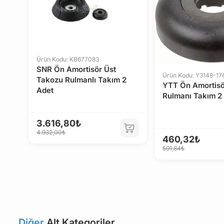
Ürün Kodu: KB677083
SNR Ön Amortisör Üst
Ürün Kodu: Y3148-17
Takozu Rulmanlı Takım 2
YTT Ön Amortisö
Adet
Rulmanı Takım 2
3.616,80₺
4.932,00₺
460,32₺
591,84₺
Diğer
Alt Kategoriler