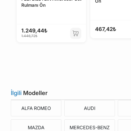
Ön
Rulmanı Ön
467,42₺
1.249,44₺
1.446,72₺
İlgili
Modeller
ALFA ROMEO
AUDI
MAZDA
MERCEDES-BENZ