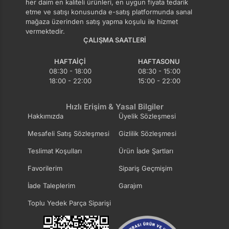
her daim en kaliteli ürünleri, en uygun fiyata tedarik
etme ve satışı konusunda e-satış platformunda sanal
mağaza üzerinden satış yapma koşulu ile hizmet
vermektedir.
ÇALIŞMA SAATLERI
HAFTAIÇI
HAFTASONU
08:30 - 18:00
08:30 - 15:00
18:00 - 22:00
15:00 - 22:00
Hızlı Erişim & Yasal Bilgiler
Hakkımızda
Üyelik Sözleşmesi
Mesafeli Satış Sözleşmesi
Gizlilik Sözleşmesi
Teslimat Koşulları
Ürün İade Şartları
Favorilerim
Sipariş Geçmişim
İade Taleplerim
Garajım
Toplu Yedek Parça Siparişi