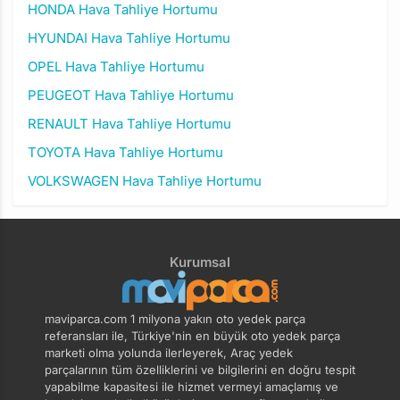
HONDA Hava Tahliye Hortumu
HYUNDAI Hava Tahliye Hortumu
OPEL Hava Tahliye Hortumu
PEUGEOT Hava Tahliye Hortumu
RENAULT Hava Tahliye Hortumu
TOYOTA Hava Tahliye Hortumu
VOLKSWAGEN Hava Tahliye Hortumu
Kurumsal
maviparca.com 1 milyona yakın oto yedek parça
referansları ile, Türkiye'nin en büyük oto yedek parça
marketi olma yolunda ilerleyerek, Araç yedek
parçalarının tüm özelliklerini ve bilgilerini en doğru tespit
yapabilme kapasitesi ile hizmet vermeyi amaçlamış ve