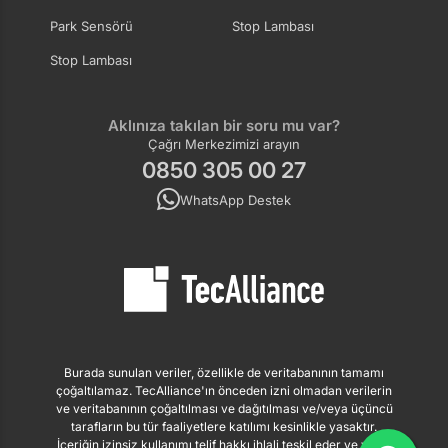
Park Sensörü
Stop Lambası
Stop Lambası
Aklınıza takılan bir soru mu var?
Çağrı Merkezimizi arayın
0850 305 00 27
WhatsApp Destek
Burada sunulan veriler, özellikle de veritabanının tamamı
çoğaltılamaz. TecAlliance'ın önceden izni olmadan verilerin
ve veritabanının çoğaltılması ve dağıtılması ve/veya üçüncü
tarafların bu tür faaliyetlere katılımı kesinlikle yasaktır.
İçeriğin izinsiz kullanımı telif hakkı ihlali teşkil eder ve yasal