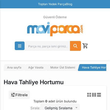
Toptan Yedek Parça
Blog
100% Orjinal Ürün
Güvenli Ödeme
Ücretsiz İade
Parçanızın Online Adresi
Ana sayfa
Ağır Vasıta
Motor Üst Sistemi
Hava Tahliye Hort
Hava Tahliye Hortumu
Filtrele
Toplam
0
adet ürün bulundu
Sırala:
Gelişmiş Sıralama