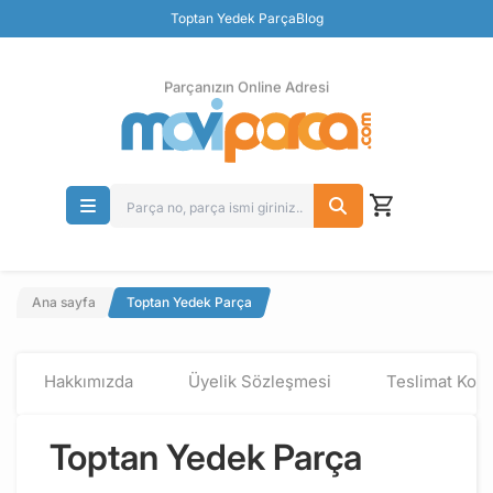
Güvenli Ödeme
Toptan Yedek Parça
Blog
Ücretsiz İade
Parçanızın Online Adresi
Ana sayfa
Toptan Yedek Parça
Hakkımızda
Üyelik Sözleşmesi
Teslimat Koşu
Toptan Yedek Parça