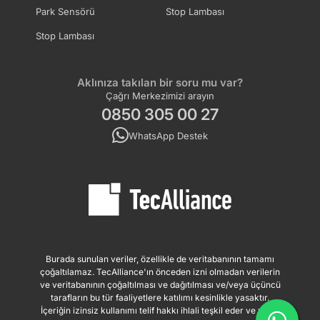
Park Sensörü
Stop Lambası
Stop Lambası
Aklınıza takılan bir soru mu var?
Çağrı Merkezimizi arayın
0850 305 00 27
WhatsApp Destek
Burada sunulan veriler, özellikle de veritabanının tamamı
çoğaltılamaz. TecAlliance'ın önceden izni olmadan verilerin
ve veritabanının çoğaltılması ve dağıtılması ve/veya üçüncü
tarafların bu tür faaliyetlere katılımı kesinlikle yasaktır.
İçeriğin izinsiz kullanımı telif hakkı ihlali teşkil eder ve yasal