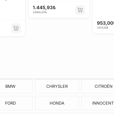
1.445,93₺
1.840,27₺
953,00
1.117,31₺
BMW
CHRYSLER
CITROËN
FORD
HONDA
INNOCENT