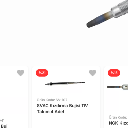
%21
%15
Ürün Kodu: SV-107
SVAC Kızdırma Bujisi 11V
Takım 4 Adet
Ürün Kodu:
041
NGK Kızdı
Buji