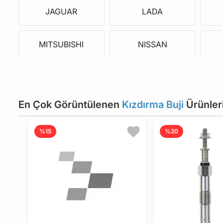
JAGUAR
LADA
MITSUBISHI
NISSAN
SAAB
SEAT
En Çok Görüntülenen
Kızdırma Buji
Ürünler
VAUXHALL
VOLVO
V
%15
%20
SSANGYONG
TATA
FSO
FORD USA
MAHINDRA
ARO