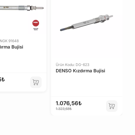
9
1
 NGK 91648
ırma Bujisi
Ürün Kodu: DG-623
DENSO Kızdırma Bujisi
5₺
1.076,56₺
1.323,68₺