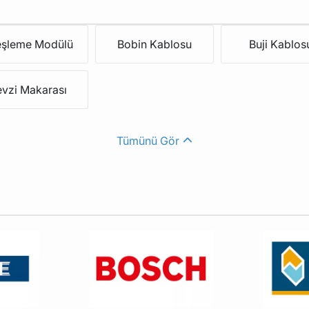
eşleme Modülü
Bobin Kablosu
Buji Kablos
evzi Makarası
Tümünü Gör