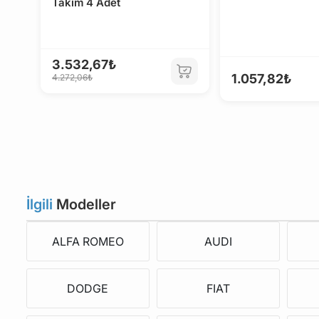
Takım 4 Adet
3.532,67₺
1.057,82₺
4.272,06₺
İlgili
Modeller
ALFA ROMEO
AUDI
DODGE
FIAT