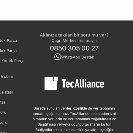
Aklınıza takılan bir soru mu var?
ek Parça
Çağrı Merkezimizi arayın
0850 305 00 27
ek Parça
WhatsApp Destek
 Yedek Parça
 Bobini
Balatası
tası
Burada sunulan veriler, özellikle de veritabanının
oru
tamamı çoğaltılamaz. TecAlliance'ın önceden izni
olmadan verilerin ve veritabanının çoğaltılması ve
sörü
dağıtılması ve/veya üçüncü tarafların bu tür
faaliyetlere katılımı kesinlikle yasaktır. İçeriğin
bası