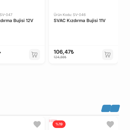
 SV-047
Ürün Kodu: SV-046
Ü
dırma Bujisi 12V
SVAC Kızdırma Bujisi 11V
S
₺
106,47₺
1
124,88₺
1
Ü
%19
N