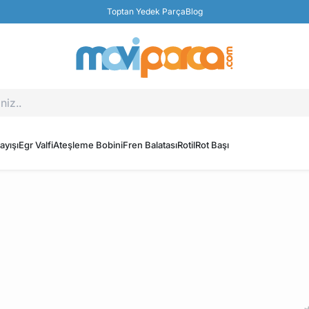
Toptan Yedek Parça
Blog
ayışı
Egr Valfi
Ateşleme Bobini
Fren Balatası
Rotil
Rot Başı