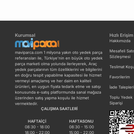
Kurumsal
Hızlı Erişim
Hakkımızda
Mesafeli Satı
maviparca.com 1 milyona yakın oto yedek parça
Sözleşmesi
referansları ile, Türkiye'nin en büyük oto yedek
parça marketi olma yolunda ilerleyerek, Araç
Teslimat Koşu
yedek parçalarının tüm özelliklerini ve bilgilerini
en doğru tespit yapabilme kapasitesi ile hizmet
Favorilerim
vermeyi amaçlamış ve her daim en kaliteli
ürünleri, en uygun fiyata tedarik etme ve satışı
İade Talepler
konusunda e-satış platformunda sanal mağaza
Toplu Yedek 
üzerinden satış yapma koşulu ile hizmet
Siparişi
vermektedir.
ÇALIŞMA SAATLERI
HAFTAIÇI
HAFTASONU
08:30 - 18:00
08:30 - 15:00
18:00 - 22:00
15:00 - 22:00