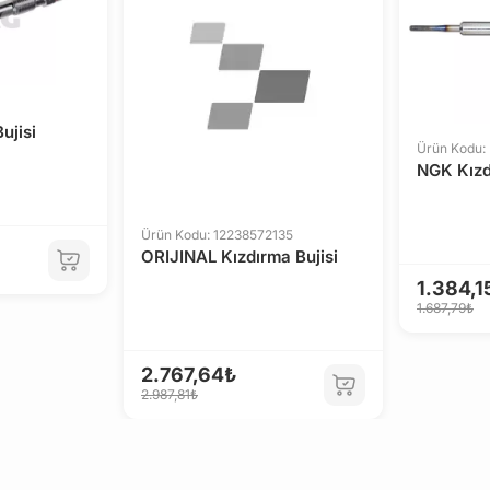
ujisi
Ürün Kodu:
NGK Kızd
Ürün Kodu: 12238572135
ORIJINAL Kızdırma Bujisi
1.384,1
1.687,79₺
2.767,64₺
2.987,81₺