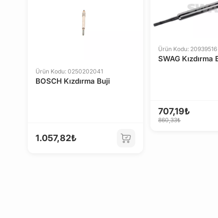
Ürün Kodu: 20939516
SWAG Kızdırma B
Ürün Kodu: 0250202041
BOSCH Kızdırma Buji
707,19₺
860,33₺
1.057,82₺