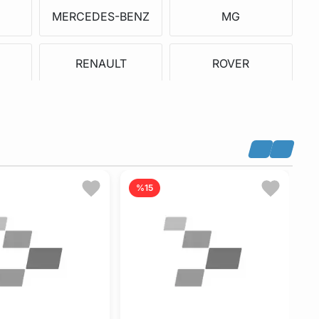
MERCEDES-BENZ
MG
RENAULT
ROVER
TALBOT
TOYOTA
GAZ
SANTANA
%15
DAEWOO
RENAULT TRUCKS
RS
JEEP
SMART
S
MINI
INFINITI