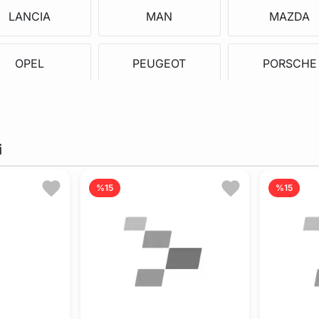
LANCIA
MAN
MAZDA
OPEL
PEUGEOT
PORSCHE
SKODA
SUBARU
SUZUKI
i
OLKSWAGEN
CHEVROLET
DACIA
%15
%15
PIAGGIO
HYUNDAI
KIA
BENTLEY
ALPINA
ASIA MOTO
LDV
BERTONE
CARBODIE