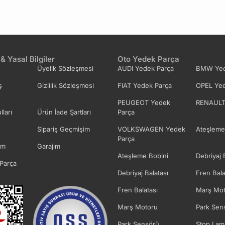
 & Yasal Bilgiler
Oto Yedek Parça
Üyelik Sözleşmesi
AUDI Yedek Parça
BMW Yed
ş
Gizlilik Sözleşmesi
FIAT Yedek Parça
OPEL Yed
PEUGEOT Yedek
RENAULT
lları
Ürün İade Şartları
Parça
Sipariş Geçmişim
VOLKSWAGEN Yedek
Ateşleme
Parça
im
Garajım
Ateşleme Bobini
Debriyaj 
Parça
Debriyaj Balatası
Fren Bala
Fren Balatası
Marş Mot
Marş Motoru
Park Sen
Park Sensörü
Stop Lam