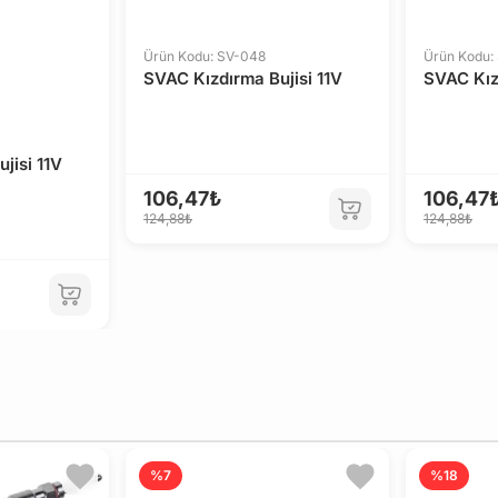
LTI
DS
Ürün Kodu: SV-048
Ürün Kodu:
SVAC Kızdırma Bujisi 11V
SVAC Kız
jisi 11V
106,47₺
106,47
124,88₺
124,88₺
%7
%18