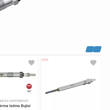
Ü
 94103-A4151590001
0
rma Isıtma Bujisi