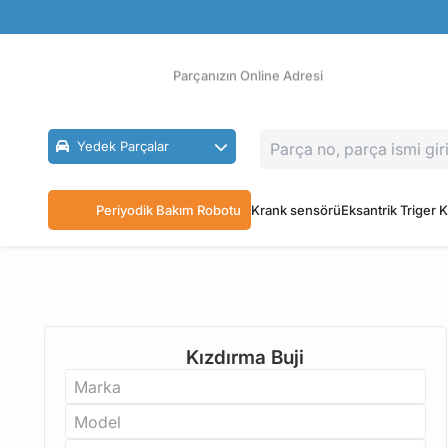
Güvenli Ödeme
Ücretsiz İade
Parçanızın Online Adresi
Yedek Parçalar
Periyodik Bakım Robotu
Krank sensörü
Eksantrik Triger K
Kızdırma Buji
Marka
Model