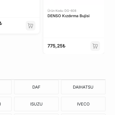
B
Ürün Kodu: DG-608
DENSO Kızdırma Bujisi
9
₺
1
775,25₺
DAF
DAIHATSU
I
ISUZU
IVECO