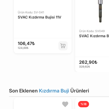
PUCH
LAND ROVER
Ürün Kodu: SV-041
SVAC Kızdırma Bujisi 11V
Ürün Kodu: SV049
SVAC Kızdırma Bu
106,47₺
124,88₺
262,90₺
328,62₺
Son Eklenen
Kızdırma Buji
Ürünleri
%18