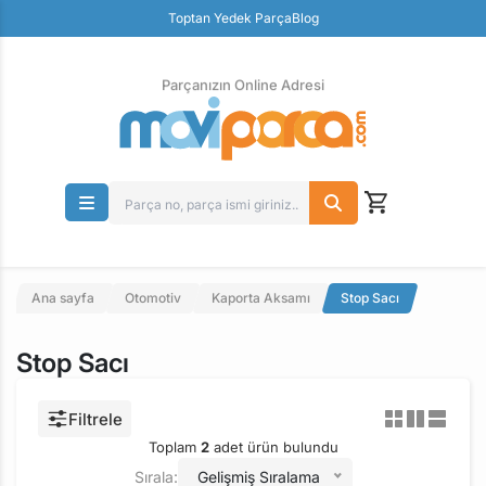
Güvenli Ödeme
Toptan Yedek Parça
Blog
Ücretsiz İade
Parçanızın Online Adresi
Ana sayfa
Otomotiv
Kaporta Aksamı
Stop Sacı
Stop Sacı
Filtrele
Toplam
2
adet ürün bulundu
Sırala:
Gelişmiş Sıralama