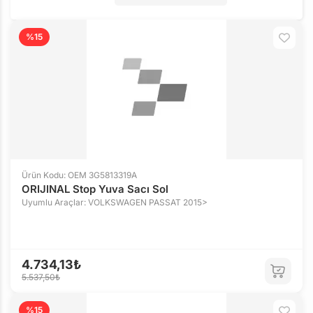
%15
Ürün Kodu: OEM 3G5813319A
ORIJINAL Stop Yuva Sacı Sol
Uyumlu Araçlar: VOLKSWAGEN PASSAT 2015>
4.734,13₺
5.537,50₺
%15