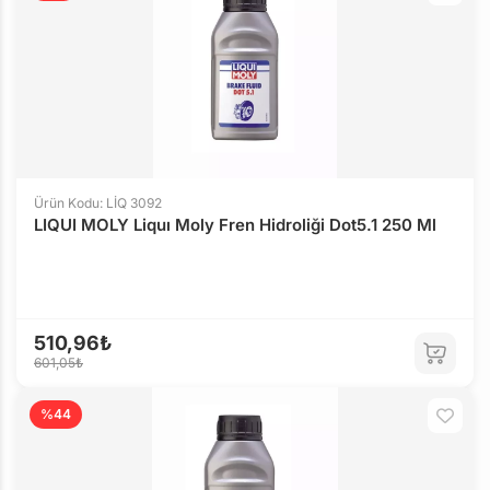
Ürün Kodu: LİQ 3092
LIQUI MOLY Liquı Moly Fren Hidroliği Dot5.1 250 Ml
510,96₺
601,05₺
%44