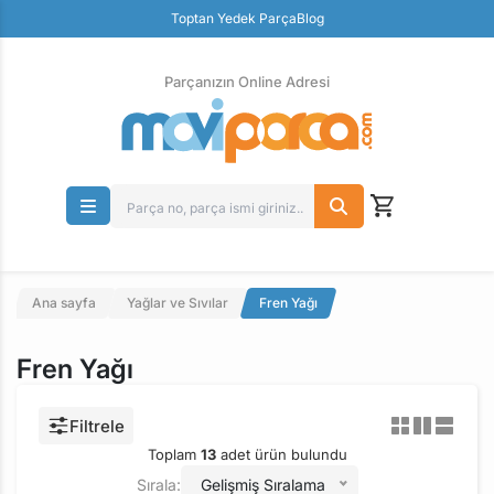
Toptan Yedek Parça
Blog
Parçanızın Online Adresi
100% Orjinal Ürün
Güvenli Ödeme
Ücretsiz İade
Parçanızın Online Adresi
Ana sayfa
Yağlar ve Sıvılar
Fren Yağı
Fren Yağı
Filtrele
Toplam
13
adet ürün bulundu
Sırala:
Gelişmiş Sıralama