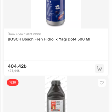
Ürün Kodu: 1987479106
BOSCH Bosch Fren Hidrolik Yağı Dot4 500 Ml
404,42₺
475,44₺
%20