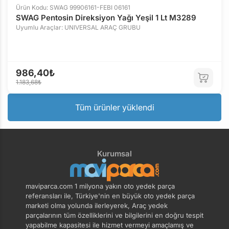
Ürün Kodu: SWAG 99906161-FEBI 06161
SWAG Pentosin Direksiyon Yağı Yeşil 1 Lt M3289
Uyumlu Araçlar: UNIVERSAL ARAÇ GRUBU
986,40₺
1.183,68₺
Tüm ürünler yüklendi
Kurumsal
maviparca.com 1 milyona yakın oto yedek parça
referansları ile, Türkiye'nin en büyük oto yedek parça
marketi olma yolunda ilerleyerek, Araç yedek
parçalarının tüm özelliklerini ve bilgilerini en doğru tespit
yapabilme kapasitesi ile hizmet vermeyi amaçlamış ve