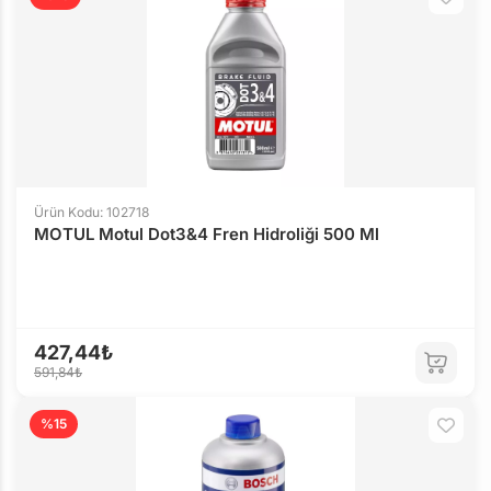
Ürün Kodu: 102718
MOTUL Motul Dot3&4 Fren Hidroliği 500 Ml
427,44₺
591,84₺
%15