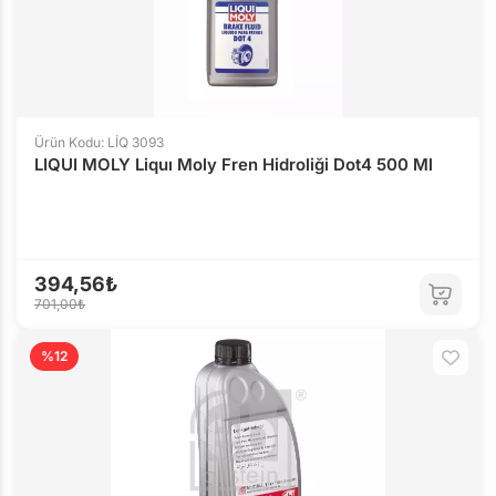
Ürün Kodu: LİQ 3093
LIQUI MOLY Liquı Moly Fren Hidroliği Dot4 500 Ml
394,56₺
701,00₺
%12