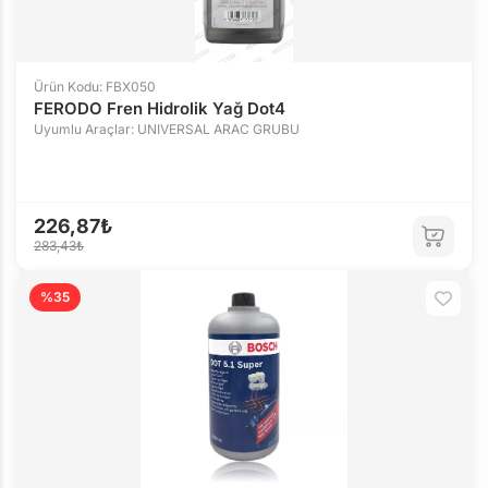
Ürün Kodu: FBX050
FERODO Fren Hidrolik Yağ Dot4
Uyumlu Araçlar: UNIVERSAL ARAC GRUBU
226,87₺
283,43₺
%35