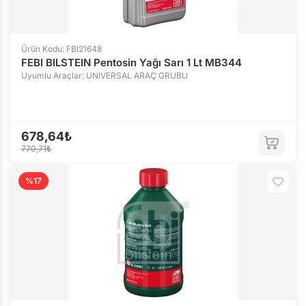
Ürün Kodu: FBI21648
FEBI BILSTEIN Pentosin Yağı Sarı 1 Lt MB344
Uyumlu Araçlar: UNIVERSAL ARAÇ GRUBU
678,64₺
770,71₺
%17