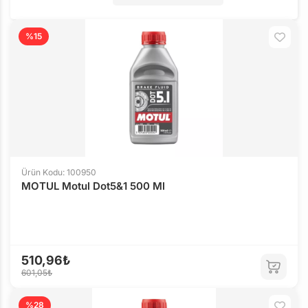
%15
Ürün Kodu: 100950
MOTUL Motul Dot5&1 500 Ml
510,96₺
601,05₺
%28