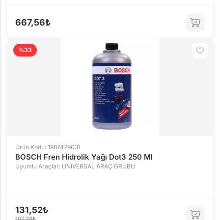
667,56₺
%33
Ürün Kodu: 1987479031
BOSCH Fren Hidrolik Yağı Dot3 250 Ml
Uyumlu Araçlar: UNIVERSAL ARAÇ GRUBU
131,52₺
197,28₺