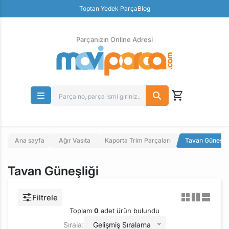
Güvenli Ödeme
Toptan Yedek Parça
Blog
Ücretsiz İade
Parçanızın Online Adresi
Ana sayfa
Ağır Vasıta
Kaporta Trim Parçaları
Tavan Güneşliğ
Tavan Güneşliği
Filtrele
Toplam
0
adet ürün bulundu
Sırala:
Gelişmiş Sıralama