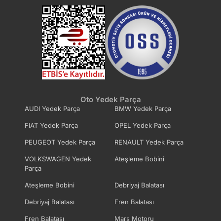
ARO
LDV
CARBODIES
FORD AUSTRALIA
ACURA
HUMMER
Oto Yedek Parça
AUDI Yedek Parça
BMW Yedek Parça
FIAT Yedek Parça
OPEL Yedek Parça
METROCAB
MINI
PEUGEOT Yedek Parça
RENAULT Yedek Parça
INFINITI
OLTCIT
VOLKSWAGEN Yedek
Ateşleme Bobini
Parça
Ateşleme Bobini
Debriyaj Balatası
RANGER
AUSTIN-HEALEY
Debriyaj Balatası
Fren Balatası
Fren Balatası
Marş Motoru