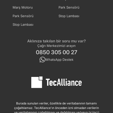
WOLSELEY
TOFAS
Marş Motoru
Park Sensörü
Park Sensörü
Stop Lambası
UAZ
UMM
Stop Lambası
PUCH
LAND ROVER
Aklınıza takılan bir soru mu var?
Çağrı Merkezimizi arayın
0850 305 00 27
GEELY
YUGO
WhatsApp Destek
EUNOS
CHERY
GREAT WALL
LTI
IRAN KHODRO (IKCO)
EMGRAND
Burada sunulan veriler, özellikle de veritabanının tamamı
çoğaltılamaz. TecAlliance'ın önceden izni olmadan verilerin
ve veritabanının çoğaltılması ve dağıtılması ve/veya üçüncü