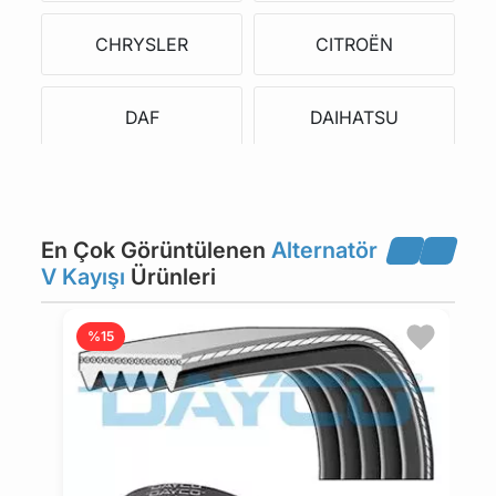
CHRYSLER
CITROËN
DAF
DAIHATSU
DAIMLER
DODGE
En Çok Görüntülenen
Alternatör
FIAT
FORD
V Kayışı
Ürünleri
GMC
HONDA
Ü
%15
G
INNOCENTI
ISUZU
4
IVECO
JAGUAR
4