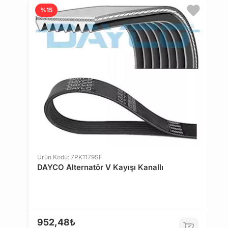
PORSCHE
RENAULT
Ü
%15
D
ROVER
SAAB
SEAT
SKODA
7
8
SUBARU
SUZUKI
TALBOT
TOYOTA
Ürün Kodu: 7PK1179SF
DAYCO Alternatör V Kayışı Kanallı
TRIUMPH
VAUXHALL
VOLVO
VOLKSWAGEN
952,48₺