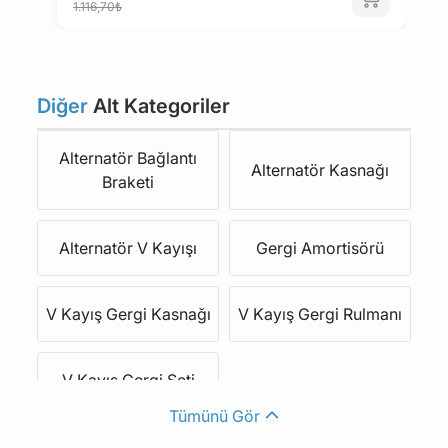
1.116,70₺
ZASTAVA
CHEVROLET
DACIA
GAZ
Diğer
Alt Kategoriler
SANTANA
SSANGYONG
Alternatör Bağlantı
Alternatör Kasnağı
Braketi
TATA
PIAGGIO
Alternatör V Kayışı
Gergi Amortisörü
HYUNDAI
KIA
V Kayış Gergi Kasnağı
V Kayış Gergi Rulmanı
DAEWOO
WARTBURG
V Kayış Gergi Seti
TRABANT
RENAULT TRUCKS
Tümünü Gör