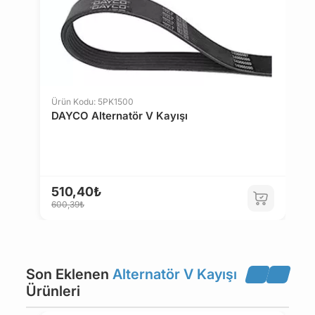
LADA
LANCIA
MAN
MAZDA
Ürün Kodu: 5PK1500
DAYCO Alternatör V Kayışı
MERCEDES-BENZ
MG
MITSUBISHI
MORRIS
510,40₺
600,39₺
NISSAN
NSU
OPEL
PEUGEOT
Son Eklenen
Alternatör V Kayışı
Ürünleri