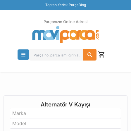
Güvenli Ödeme
Toptan Yedek Parça
Blog
Ücretsiz İade
Parçanızın Online Adresi
Alternatör V Kayışı
Marka
Model