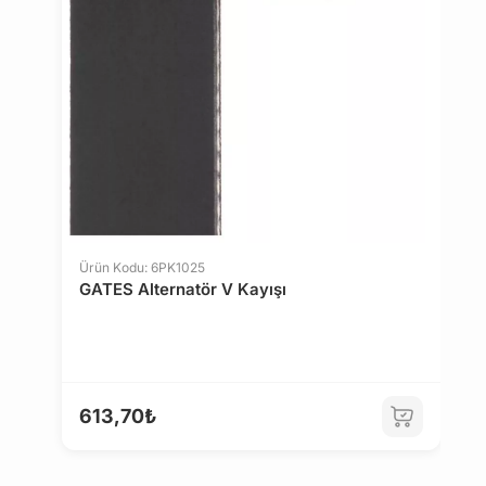
6
Ürün Kodu: 6PK1025
GATES Alternatör V Kayışı
613,70₺