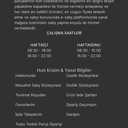
parçalarının tüm özelliklerini ve bilgilerini en doğru tespit
yapabilme kapasitesi ile hizmet vermeyi amaçlamış ve
her daim en kaliteli ürünleri, en uygun fiyata tedarik
BUICK
CADILLAC
etme ve satışı konusunda e-satış platformunda sanal
mağaza üzerinden satış yapma koşulu ile hizmet
vermektedir.
LEXUS
MEGA
ÇALIŞMA SAATLERI
HAFTAIÇI
HAFTASONU
PLYMOUTH
ALPINA
08:30 - 18:00
08:30 - 15:00
18:00 - 22:00
15:00 - 22:00
ASTON MARTIN
JEEP
Hızlı Erişim & Yasal Bilgiler
Hakkımızda
Üyelik Sözleşmesi
Mesafeli Satış Sözleşmesi
Gizlilik Sözleşmesi
MARUTI
SMART
Teslimat Koşulları
Ürün İade Şartları
Favorilerim
Sipariş Geçmişim
ZAZ
OLDSMOBILE
İade Taleplerim
Garajım
Toplu Yedek Parça Siparişi
LINCOLN
MAHINDRA