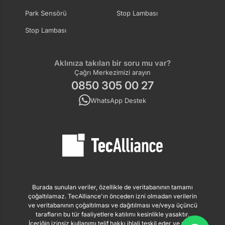
Park Sensörü
Stop Lambası
Stop Lambası
Aklınıza takılan bir soru mu var?
Çağrı Merkezimizi arayın
0850 305 00 27
WhatsApp Destek
Burada sunulan veriler, özellikle de veritabanının tamamı
çoğaltılamaz. TecAlliance'ın önceden izni olmadan verilerin
ve veritabanının çoğaltılması ve dağıtılması ve/veya üçüncü
tarafların bu tür faaliyetlere katılımı kesinlikle yasaktır.
İçeriğin izinsiz kullanımı telif hakkı ihlali teşkil eder ve yasal