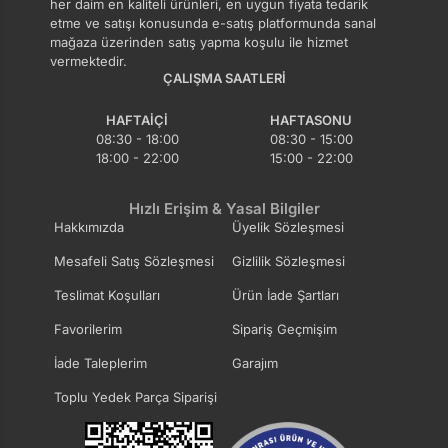
her daim en kaliteli ürünleri, en uygun fiyata tedarik
etme ve satışı konusunda e-satış platformunda sanal
mağaza üzerinden satış yapma koşulu ile hizmet
vermektedir.
ÇALIŞMA SAATLERI
HAFTAIÇI
HAFTASONU
08:30 - 18:00
08:30 - 15:00
18:00 - 22:00
15:00 - 22:00
Hızlı Erişim & Yasal Bilgiler
Hakkımızda
Üyelik Sözleşmesi
Mesafeli Satış Sözleşmesi
Gizlilik Sözleşmesi
Teslimat Koşulları
Ürün İade Şartları
Favorilerim
Sipariş Geçmişim
İade Taleplerim
Garajım
Toplu Yedek Parça Siparişi