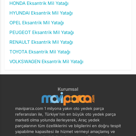
HONDA Eksantrik Mil Yatağı
HYUNDAI Eksantrik Mil Yatağı
OPEL Eksantrik Mil Yatağı
PEUGEOT Eksantrik Mil Yatağı
RENAULT Eksantrik Mil Yatağı
TOYOTA Eksantrik Mil Yatağı
VOLKSWAGEN Eksantrik Mil Yatağı
Kurumsal
maviparca.com 1 milyona yakın oto yedek parça
referansları ile, Türkiye'nin en büyük oto yedek parça
marketi olma yolunda ilerleyerek, Araç yedek
parçalarının tüm özelliklerini ve bilgilerini en doğru tespit
yapabilme kapasitesi ile hizmet vermeyi amaçlamış ve