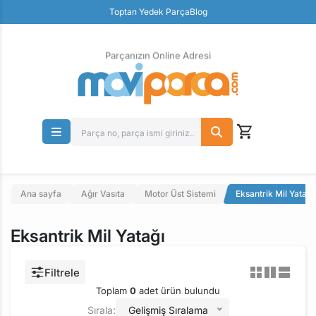
Güvenli Ödeme
Toptan Yedek Parça
Blog
Ücretsiz İade
Parçanızın Online Adresi
Ana sayfa
Ağır Vasıta
Motor Üst Sistemi
Eksantrik Mil Yatağı
Eksantrik Mil Yatağı
Filtrele
Toplam
0
adet ürün bulundu
Sırala:
Gelişmiş Sıralama