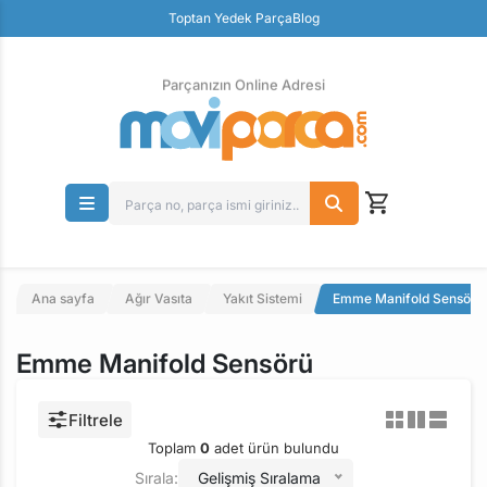
Güvenli Ödeme
Toptan Yedek Parça
Blog
Ücretsiz İade
Parçanızın Online Adresi
Ana sayfa
Ağır Vasıta
Yakıt Sistemi
Emme Manifold Sensörü
Emme Manifold Sensörü
Filtrele
Toplam
0
adet ürün bulundu
Sırala:
Gelişmiş Sıralama