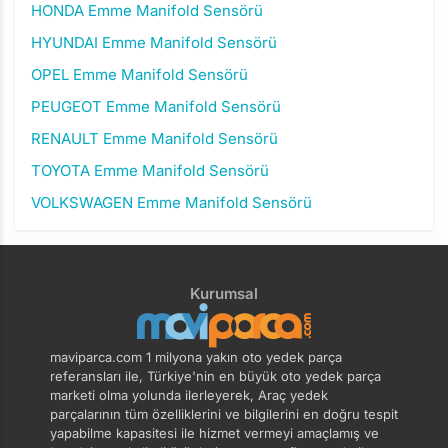
HONDA Emme Manifold Sensörü
HYUNDAI Emme Manifold Sensörü
OPEL Emme Manifold Sensörü
PEUGEOT Emme Manifold Sensörü
RENAULT Emme Manifold Sensörü
TOYOTA Emme Manifold Sensörü
VOLKSWAGEN Emme Manifold Sensörü
Kurumsal
maviparca.com 1 milyona yakın oto yedek parça
referansları ile, Türkiye'nin en büyük oto yedek parça
marketi olma yolunda ilerleyerek, Araç yedek
parçalarının tüm özelliklerini ve bilgilerini en doğru tespit
yapabilme kapasitesi ile hizmet vermeyi amaçlamış ve