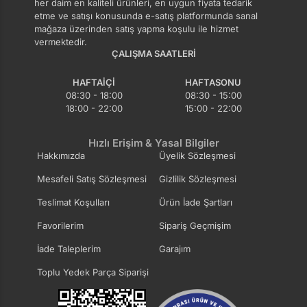
her daim en kaliteli ürünleri, en uygun fiyata tedarik
etme ve satışı konusunda e-satış platformunda sanal
mağaza üzerinden satış yapma koşulu ile hizmet
vermektedir.
ÇALIŞMA SAATLERI
HAFTAIÇI
HAFTASONU
08:30 - 18:00
08:30 - 15:00
18:00 - 22:00
15:00 - 22:00
Hızlı Erişim & Yasal Bilgiler
Hakkımızda
Üyelik Sözleşmesi
Mesafeli Satış Sözleşmesi
Gizlilik Sözleşmesi
Teslimat Koşulları
Ürün İade Şartları
Favorilerim
Sipariş Geçmişim
İade Taleplerim
Garajım
Toplu Yedek Parça Siparişi