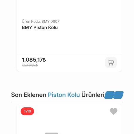
Ürün Kodu: BMY 0807
Ü
BMY Piston Kolu
B
1.085,17₺
1
1.276,97₺
1
Son Eklenen
Piston Kolu
Ürünleri
%10