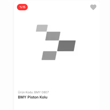
%15
Ürün Kodu: BMY 0807
Ü
BMY Piston Kolu
B