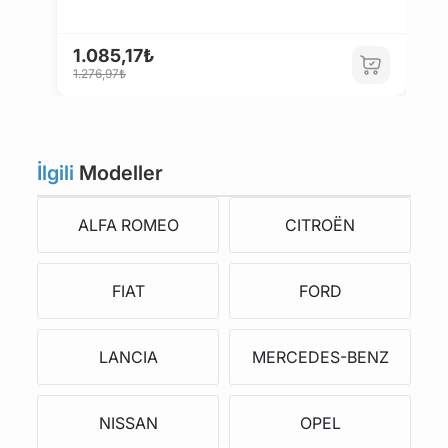
1.085,17₺
1
1.276,97₺
1
İlgili
Modeller
ALFA ROMEO
CITROËN
FIAT
FORD
LANCIA
MERCEDES-BENZ
NISSAN
OPEL