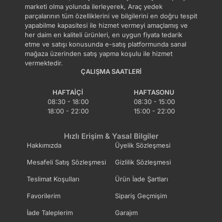
marketi olma yolunda ilerleyerek, Araç yedek
Piston Kolu
Piston Segman
parçalarının tüm özelliklerini ve bilgilerini en doğru tespit
yapabilme kapasitesi ile hizmet vermeyi amaçlamış ve
her daim en kaliteli ürünleri, en uygun fiyata tedarik
Pompa Zincir Gergisi
Soğutucu Radyatörü
etme ve satışı konusunda e-satış platformunda sanal
mağaza üzerinden satış yapma koşulu ile hizmet
vermektedir.
ÇALIŞMA SAATLERI
Volant
Vuruntu Sensörü
HAFTAIÇI
HAFTASONU
08:30 - 18:00
08:30 - 15:00
Yağ Çubuğu
Yağ Filtre Kapağı
18:00 - 22:00
15:00 - 22:00
Hızlı Erişim & Yasal Bilgiler
Yağ Filtresi Komple
Yağ Karteri
Hakkımızda
Üyelik Sözleşmesi
Mesafeli Satış Sözleşmesi
Gizlilik Sözleşmesi
Yağ Müşürü
Yağ Pompa Contası
Teslimat Koşulları
Ürün İade Şartları
Favorilerim
Sipariş Geçmişim
Yağ Pompa Dişlisi
Yağ Pompa Kayışı
İade Taleplerim
Garajım