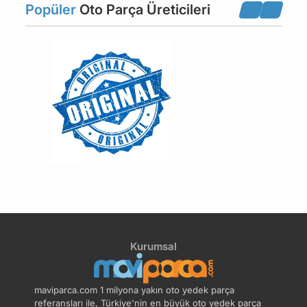
Krank Mili
Krank Sensörü
Popüler
Oto Parça Üreticileri
Motor Alt Beşik Burcu
Motor Beşiği
Motor Bloğu
Motor Blok Su Tapası
Motor Gömlek
Motor Takım Conta
Motor Takozu
Motor Travers Takozu
Motor Yağ Kapağı
Oring Contası
Kurumsal
Piston Kol Burcu
Piston Kol Cıvatası
maviparca.com 1 milyona yakın oto yedek parça
referansları ile, Türkiye'nin en büyük oto yedek parça