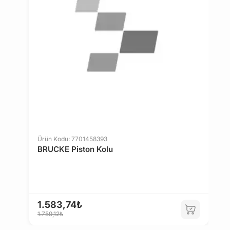
Ürün Kodu: 7701458393
Ü
BRUCKE Piston Kolu
B
1.583,74₺
1
1.759,12₺
1