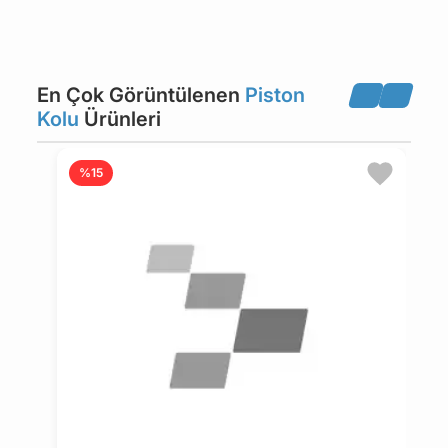
PEUGEOT
PORSCHE
En Çok Görüntülenen
Piston
VOLKSWAGEN
CHEVROLET
Kolu
Ürünleri
HYUNDAI
KIA
%15
DAEWOO
FERRARI