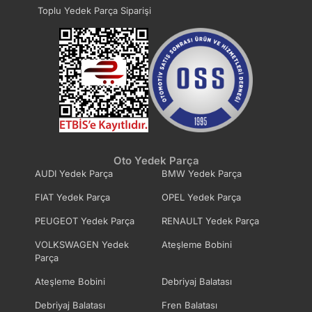
Toplu Yedek Parça Siparişi
Yağ Pompa Keçesi
Yağ Pompası
Yağ Pompası Zinciri
Yağ Soğutucu
Yağ Soğutucu Contası
Yağ Süzgeci
Yağlama Fıskiye Jeti
Oto Yedek Parça
AUDI Yedek Parça
BMW Yedek Parça
FIAT Yedek Parça
OPEL Yedek Parça
PEUGEOT Yedek Parça
RENAULT Yedek Parça
VOLKSWAGEN Yedek
Ateşleme Bobini
Parça
Ateşleme Bobini
Debriyaj Balatası
Debriyaj Balatası
Fren Balatası