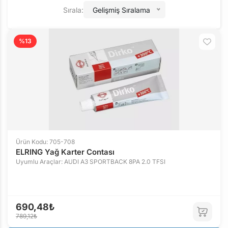
Sırala:
Gelişmiş Sıralama
%13
Ürün Kodu: 705-708
ELRING Yağ Karter Contası
Uyumlu Araçlar: AUDI A3 SPORTBACK 8PA 2.0 TFSI
690,48₺
789,12₺