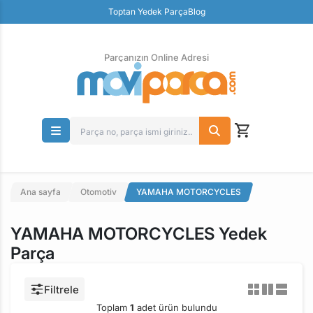
Güvenli Ödeme
Toptan Yedek Parça
Blog
Ücretsiz İade
Parçanızın Online Adresi
Ana sayfa
Otomotiv
YAMAHA MOTORCYCLES
YAMAHA MOTORCYCLES Yedek
Parça
Filtrele
Toplam
1
adet ürün bulundu