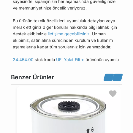
sayesinde, siparişinizin her aşamasında güvenliğinize
ve memnuniyetinize öncelik veriyoruz.
Bu ürünün teknik özellikleri, uyumluluk detayları veya
merak ettiğiniz diğer konular hakkında bilgi almak için
destek ekibimizle
iletişime geçebilirsiniz
. Uzman
ekibimiz, satın alma sürecinden kurulum ve kullanım
aşamalarına kadar tüm sorularınız için yanınızdadır.
24.454.00
stok kodlu
UFI Yakıt Filtre
ürününün uyumlu
olduğu tüm araçları Uyumlu Araçlar sekmesinde
bulabilirsiniz.
Benzer Ürünler
Bu üründen en fazla 5 adet sipariş verilebilir. 5
adedin üzerindeki siparişleri iptal etme hakkı
maviparca.com tarafından saklı tutulmaktadır.
Belirlenen bu limit kurumsal siparişlerde geçerli
değildir. Kurumsal siparişler için farklı limitler ve
özel teklifler sunulabilmektedir.
14 gün içinde ücretsiz iade. Detaylı bilgi için