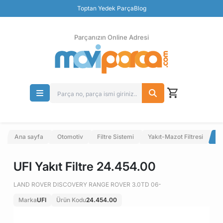
Güvenli Ödeme
Toptan Yedek Parça
Blog
Ücretsiz İade
Parçanızın Online Adresi
Ana sayfa
Otomotiv
Filtre Sistemi
Yakıt-Mazot Filtresi
UF
UFI Yakıt Filtre 24.454.00
LAND ROVER DISCOVERY RANGE ROVER 3.0TD 06-
Marka
UFI
Ürün Kodu
24.454.00