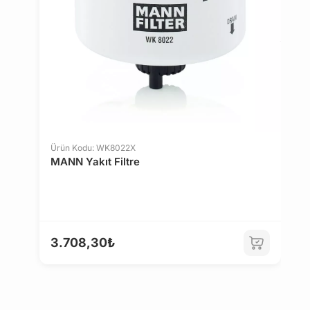
tıklayın
.
Ürün Kodu: WK8022X
MANN Yakıt Filtre
Ü
F
3.708,30₺
4