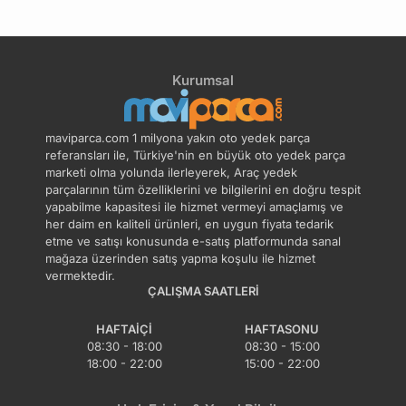
Kurumsal
maviparca.com 1 milyona yakın oto yedek parça
referansları ile, Türkiye'nin en büyük oto yedek parça
marketi olma yolunda ilerleyerek, Araç yedek
parçalarının tüm özelliklerini ve bilgilerini en doğru tespit
yapabilme kapasitesi ile hizmet vermeyi amaçlamış ve
her daim en kaliteli ürünleri, en uygun fiyata tedarik
etme ve satışı konusunda e-satış platformunda sanal
mağaza üzerinden satış yapma koşulu ile hizmet
vermektedir.
ÇALIŞMA SAATLERI
HAFTAIÇI
HAFTASONU
08:30 - 18:00
08:30 - 15:00
18:00 - 22:00
15:00 - 22:00