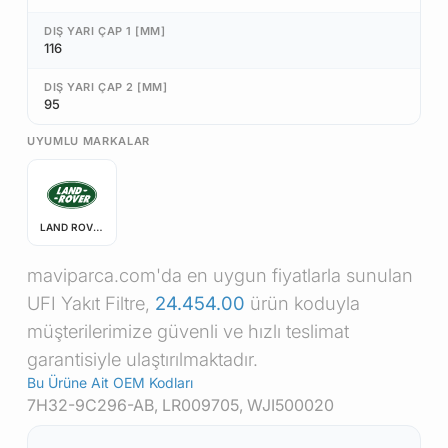
DIŞ YARI ÇAP 1 [MM]
116
DIŞ YARI ÇAP 2 [MM]
95
UYUMLU MARKALAR
LAND ROVER
maviparca.com'da en uygun fiyatlarla sunulan
UFI Yakıt Filtre,
24.454.00
ürün koduyla
müşterilerimize güvenli ve hızlı teslimat
garantisiyle ulaştırılmaktadır.
Bu Ürüne Ait OEM Kodları
7H32-9C296-AB, LR009705, WJI500020