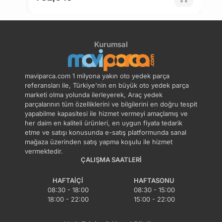
Kurumsal
maviparca.com 1 milyona yakın oto yedek parça
referansları ile, Türkiye'nin en büyük oto yedek parça
marketi olma yolunda ilerleyerek, Araç yedek
parçalarının tüm özelliklerini ve bilgilerini en doğru tespit
yapabilme kapasitesi ile hizmet vermeyi amaçlamış ve
her daim en kaliteli ürünleri, en uygun fiyata tedarik
etme ve satışı konusunda e-satış platformunda sanal
mağaza üzerinden satış yapma koşulu ile hizmet
vermektedir.
ÇALIŞMA SAATLERI
HAFTAIÇI
HAFTASONU
08:30 - 18:00
08:30 - 15:00
18:00 - 22:00
15:00 - 22:00