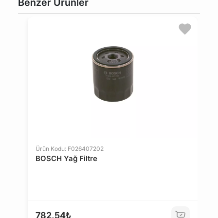
Benzer Ürünler
Bu üründen en fazla 5 adet sipariş verilebilir. 5
adedin üzerindeki siparişleri iptal etme hakkı
maviparca.com tarafından saklı tutulmaktadır.
Belirlenen bu limit kurumsal siparişlerde geçerli
değildir. Kurumsal siparişler için farklı limitler ve
özel teklifler sunulabilmektedir.
14 gün içinde ücretsiz iade. Detaylı bilgi için
tıklayın
.
Ürün Kodu: F026407202
BOSCH Yağ Filtre
782,54₺