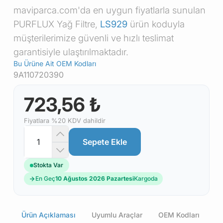
maviparca.com'da en uygun fiyatlarla sunulan
PURFLUX Yağ Filtre,
LS929
ürün koduyla
müşterilerimize güvenli ve hızlı teslimat
garantisiyle ulaştırılmaktadır.
Bu Ürüne Ait OEM Kodları
9A110720390
723,56 ₺
Fiyatlara %20 KDV dahildir
Sepete Ekle
Stokta Var
En Geç
10 Ağustos 2026 Pazartesi
Kargoda
Ürün Açıklaması
Uyumlu Araçlar
OEM Kodları