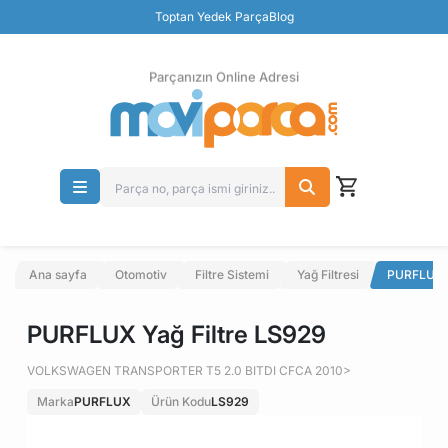
Güvenli Ödeme
Toptan Yedek Parça
Blog
Ücretsiz İade
Parçanızın Online Adresi
Ana sayfa
Otomotiv
Filtre Sistemi
Yağ Filtresi
PURFLUX Y
PURFLUX Yağ Filtre LS929
VOLKSWAGEN TRANSPORTER T5 2.0 BITDI CFCA 2010>
Marka
PURFLUX
Ürün Kodu
LS929