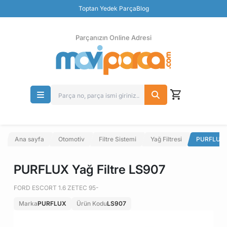
Güvenli Ödeme
Toptan Yedek Parça
Blog
Ücretsiz İade
Parçanızın Online Adresi
Ana sayfa
Otomotiv
Filtre Sistemi
Yağ Filtresi
PURFLUX Y
PURFLUX Yağ Filtre LS907
FORD ESCORT 1.6 ZETEC 95-
Marka
PURFLUX
Ürün Kodu
LS907