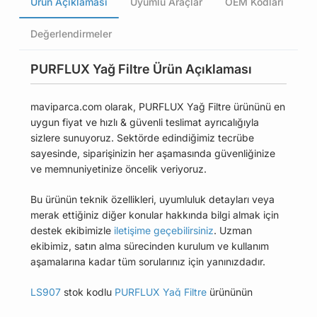
Ürün Açıklaması
Uyumlu Araçlar
OEM Kodları
Değerlendirmeler
PURFLUX Yağ Filtre Ürün Açıklaması
maviparca.com olarak, PURFLUX Yağ Filtre ürününü en
uygun fiyat ve hızlı & güvenli teslimat ayrıcalığıyla
sizlere sunuyoruz. Sektörde edindiğimiz tecrübe
sayesinde, siparişinizin her aşamasında güvenliğinize
ve memnuniyetinize öncelik veriyoruz.
Bu ürünün teknik özellikleri, uyumluluk detayları veya
merak ettiğiniz diğer konular hakkında bilgi almak için
destek ekibimizle
iletişime geçebilirsiniz
. Uzman
ekibimiz, satın alma sürecinden kurulum ve kullanım
aşamalarına kadar tüm sorularınız için yanınızdadır.
LS907
stok kodlu
PURFLUX Yağ Filtre
ürününün
uyumlu olduğu tüm araçları Uyumlu Araçlar