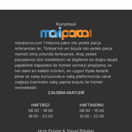
Kurumsal
maviparca.com 1 milyona yakın oto yedek parça
referansları ile, Türkiye'nin en büyük oto yedek parça
marketi olma yolunda ilerleyerek, Araç yedek
parçalarının tüm özelliklerini ve bilgilerini en doğru tespit
yapabilme kapasitesi ile hizmet vermeyi amaçlamış ve
her daim en kaliteli ürünleri, en uygun fiyata tedarik
etme ve satışı konusunda e-satış platformunda sanal
mağaza üzerinden satış yapma koşulu ile hizmet
vermektedir.
ÇALIŞMA SAATLERI
HAFTAIÇI
HAFTASONU
08:30 - 18:00
08:30 - 15:00
18:00 - 22:00
15:00 - 22:00
Hızlı Erişim & Yasal Bilgiler