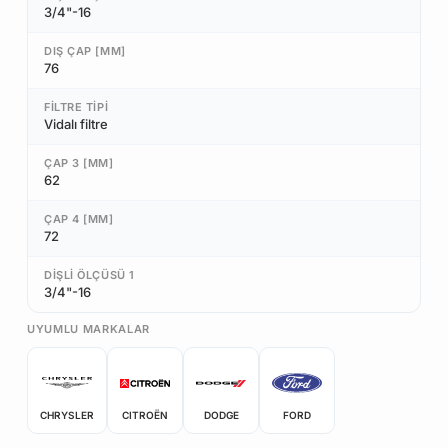
3/4"-16
DIŞ ÇAP [MM]
76
FILTRE TIPI
Vidalı filtre
ÇAP 3 [MM]
62
ÇAP 4 [MM]
72
DIŞLI ÖLÇÜSÜ 1
3/4"-16
UYUMLU MARKALAR
CHRYSLER
CITROËN
DODGE
FORD