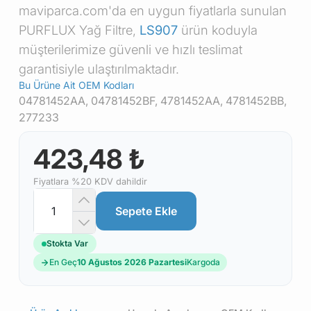
maviparca.com'da en uygun fiyatlarla sunulan
PURFLUX Yağ Filtre,
LS907
ürün koduyla
müşterilerimize güvenli ve hızlı teslimat
garantisiyle ulaştırılmaktadır.
Bu Ürüne Ait OEM Kodları
04781452AA, 04781452BF, 4781452AA, 4781452BB,
277233
423,48 ₺
Fiyatlara %20 KDV dahildir
Sepete Ekle
Stokta Var
En Geç
10 Ağustos 2026 Pazartesi
Kargoda