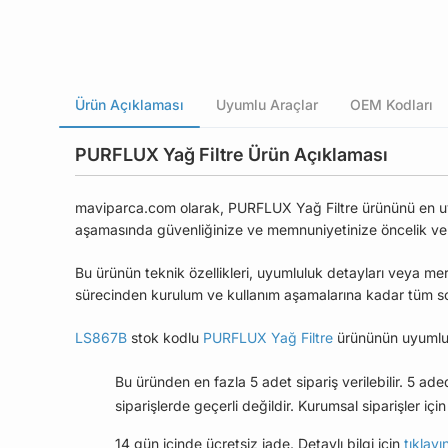
Ürün Açıklaması
Uyumlu Araçlar
OEM Kodları
PURFLUX Yağ Filtre Ürün Açıklaması
maviparca.com olarak, PURFLUX Yağ Filtre ürününü en uygun
aşamasında güvenliğinize ve memnuniyetinize öncelik ve
Bu ürünün teknik özellikleri, uyumluluk detayları veya mer
sürecinden kurulum ve kullanım aşamalarına kadar tüm soru
LS867B
stok kodlu
PURFLUX Yağ Filtre
ürününün uyumlu 
Bu üründen en fazla 5 adet sipariş verilebilir. 5 ad
siparişlerde geçerli değildir. Kurumsal siparişler için 
14 gün içinde ücretsiz iade. Detaylı bilgi için
tıklayı