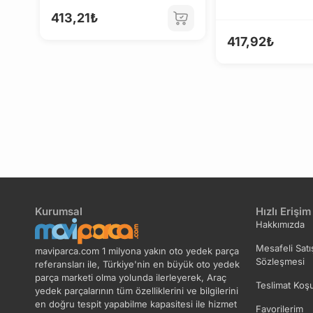
413,21₺
417,92₺
Kurumsal
Hızlı Erişim
Hakkımızda
Mesafeli Satı
maviparca.com 1 milyona yakın oto yedek parça
Sözleşmesi
referansları ile, Türkiye'nin en büyük oto yedek
parça marketi olma yolunda ilerleyerek, Araç
Teslimat Koşu
yedek parçalarının tüm özelliklerini ve bilgilerini
en doğru tespit yapabilme kapasitesi ile hizmet
Favorilerim