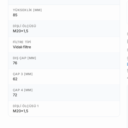
YÜKSEKLIK [MM]
85
DIŞLI ÖLÇÜSÜ
M20x1,5
FILTRE TIPI
Vidalı filtre
DIŞ ÇAP [MM]
76
ÇAP 3 [MM]
62
ÇAP 4 [MM]
72
DIŞLI ÖLÇÜSÜ 1
M20x1,5