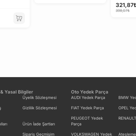
321,87
398,07₺
 & Yasal Bilgiler
Oto Yedek Parça
Üyelik Sözleşmesi
AUDI Yedek Parça
BMW Yed
ş
Gizlilik Sözleşmesi
FIAT Yedek Parça
OPEL Yed
PEUGEOT Yedek
RENAULT
lları
Ürün İade Şartları
Parça
Sipariş Geçmişim
VOLKSWAGEN Yedek
Ateşleme