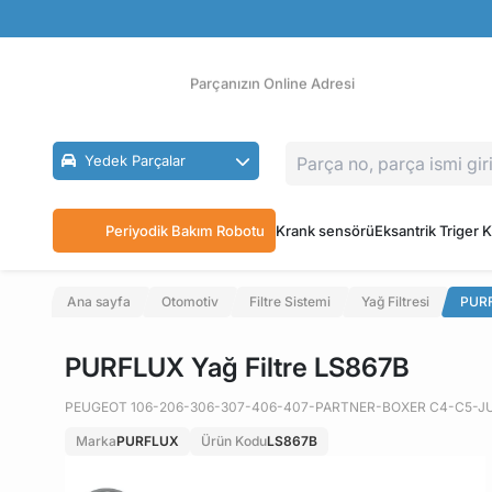
Güvenli Ödeme
Ücretsiz İade
Parçanızın Online Adresi
Yedek Parçalar
Periyodik Bakım Robotu
Krank sensörü
Eksantrik Triger K
Ana sayfa
Otomotiv
Filtre Sistemi
Yağ Filtresi
PURF
PURFLUX Yağ Filtre LS867B
PEUGEOT 106-206-306-307-406-407-PARTNER-BOXER C4-C5-
Marka
PURFLUX
Ürün Kodu
LS867B