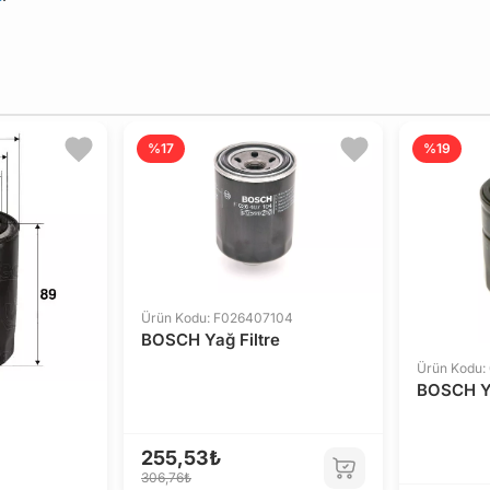
%17
%19
Ürün Kodu: F026407104
BOSCH Yağ Filtre
Ürün Kodu:
BOSCH Ya
255,53₺
306,76₺