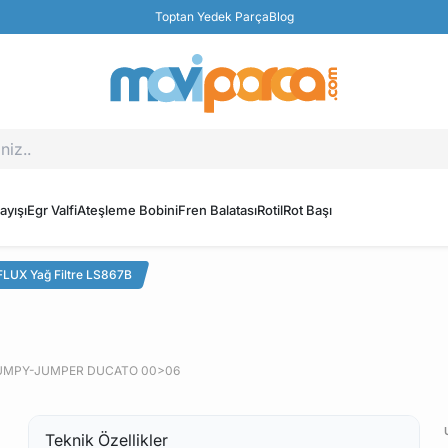
Toptan Yedek Parça
Blog
ayışı
Egr Valfi
Ateşleme Bobini
Fren Balatası
Rotil
Rot Başı
LUX Yağ Filtre LS867B
JUMPY-JUMPER DUCATO 00>06
Teknik Özellikler