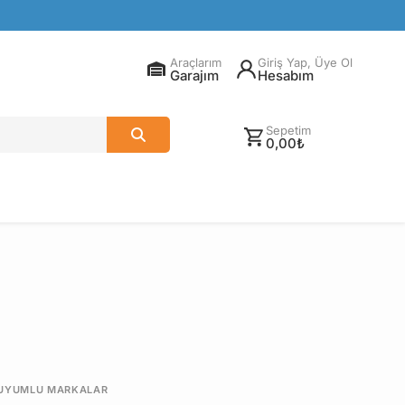
Araçlarım
Giriş Yap, Üye Ol
Garajım
Hesabım
Sepetim
0,00₺
UYUMLU MARKALAR