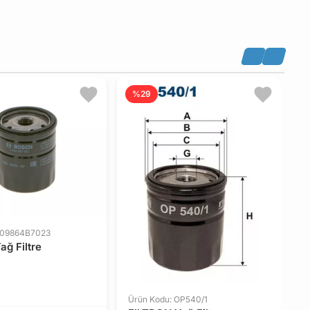
%29
 09864B7023
ğ Filtre
Ürün Kodu: OP540/1
Ü