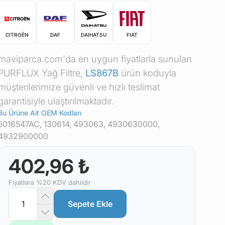
CITROËN
DAF
DAIHATSU
FIAT
maviparca.com'da en uygun fiyatlarla sunulan
PURFLUX Yağ Filtre,
LS867B
ürün koduyla
müşterilerimize güvenli ve hızlı teslimat
garantisiyle ulaştırılmaktadır.
Bu Ürüne Ait OEM Kodları
5016547AC, 130614, 493063, 4930630000,
4932900000
402,96 ₺
Fiyatlara %20 KDV dahildir
Sepete Ekle