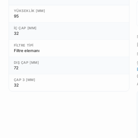
YÜKSEKLIK [MM]
95
İÇ ÇAP [MM]
32
FILTRE TIPI
Filtre elemanı
DIŞ ÇAP [MM]
72
ÇAP 3 [MM]
32