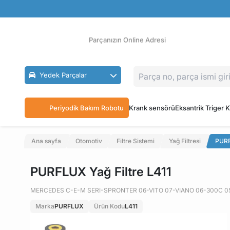
Güvenli Ödeme
Ücretsiz İade
Parçanızın Online Adresi
Yedek Parçalar
Periyodik Bakım Robotu
Krank sensörü
Eksantrik Triger K
Ana sayfa
Otomotiv
Filtre Sistemi
Yağ Filtresi
PURF
PURFLUX Yağ Filtre L411
MERCEDES C-E-M SERI-SPRONTER 06-VITO 07-VIANO 06-300C 0
Marka
PURFLUX
Ürün Kodu
L411