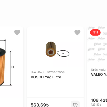
%12
Ürün Kodu:
Ürün Kodu: F026407008
VALEO Ya
BOSCH Yağ Filtre
109,42
563,69₺
123,83₺