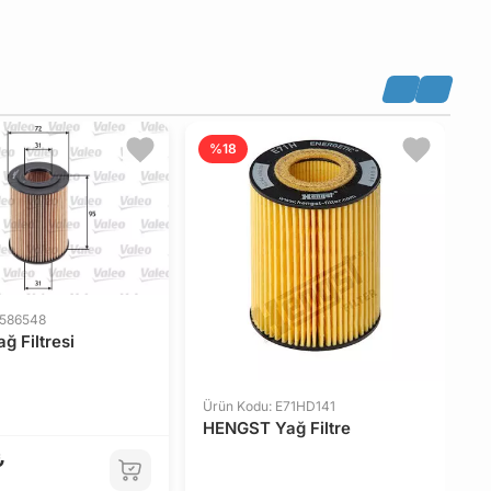
%18
 586548
ğ Filtresi
Ürün Kodu: E71HD141
HENGST Yağ Filtre
₺