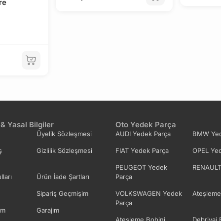
re
 & Yasal Bilgiler
Oto Yedek Parça
Üyelik Sözleşmesi
AUDI Yedek Parça
BMW Yed
ş
Gizlilik Sözleşmesi
FIAT Yedek Parça
OPEL Yed
PEUGEOT Yedek
RENAULT
lları
Ürün İade Şartları
Parça
Sipariş Geçmişim
VOLKSWAGEN Yedek
Ateşleme
Parça
im
Garajım
Ateşleme Bobini
Debriyaj 