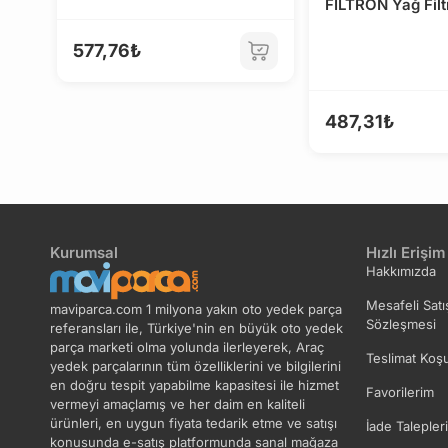
FILTRON Yağ Filt
577,76₺
487,31₺
Kurumsal
Hızlı Erişim
Hakkımızda
Mesafeli Satı
maviparca.com 1 milyona yakın oto yedek parça
Sözleşmesi
referansları ile, Türkiye'nin en büyük oto yedek
parça marketi olma yolunda ilerleyerek, Araç
Teslimat Koşu
yedek parçalarının tüm özelliklerini ve bilgilerini
en doğru tespit yapabilme kapasitesi ile hizmet
Favorilerim
vermeyi amaçlamış ve her daim en kaliteli
ürünleri, en uygun fiyata tedarik etme ve satışı
İade Talepler
konusunda e-satış platformunda sanal mağaza