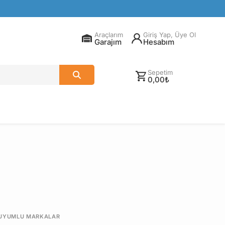
Araçlarım
Giriş Yap, Üye Ol
Garajım
Hesabım
Sepetim
0,00₺
UYUMLU MARKALAR