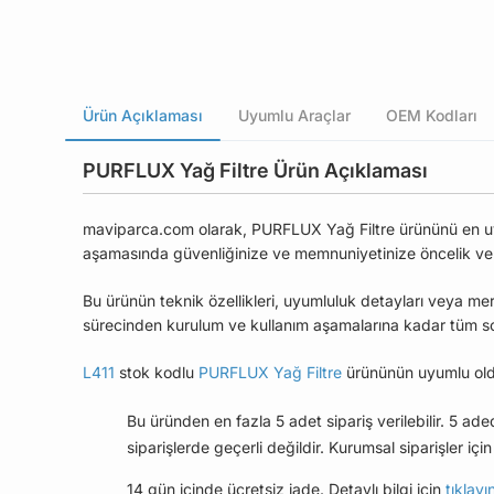
Ürün Açıklaması
Uyumlu Araçlar
OEM Kodları
PURFLUX Yağ Filtre Ürün Açıklaması
maviparca.com olarak, PURFLUX Yağ Filtre ürününü en uygun
aşamasında güvenliğinize ve memnuniyetinize öncelik ve
Bu ürünün teknik özellikleri, uyumluluk detayları veya mer
sürecinden kurulum ve kullanım aşamalarına kadar tüm soru
L411
stok kodlu
PURFLUX Yağ Filtre
ürününün uyumlu old
Bu üründen en fazla 5 adet sipariş verilebilir. 5 ad
siparişlerde geçerli değildir. Kurumsal siparişler için 
14 gün içinde ücretsiz iade. Detaylı bilgi için
tıklayı