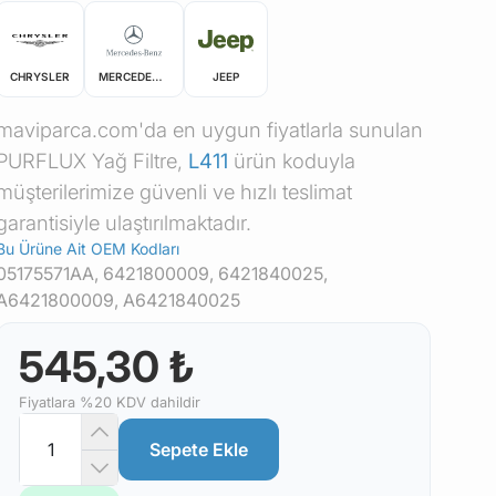
CHRYSLER
MERCEDES-BENZ
JEEP
maviparca.com'da en uygun fiyatlarla sunulan
PURFLUX Yağ Filtre,
L411
ürün koduyla
müşterilerimize güvenli ve hızlı teslimat
garantisiyle ulaştırılmaktadır.
Bu Ürüne Ait OEM Kodları
05175571AA, 6421800009, 6421840025,
A6421800009, A6421840025
545,30 ₺
Fiyatlara %20 KDV dahildir
Sepete Ekle