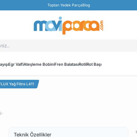
Toptan Yedek Parça
Blog
ayışı
Egr Valfi
Ateşleme Bobini
Fren Balatası
Rotil
Rot Başı
LUX Yağ Filtre L411
5-
Teknik Özellikler