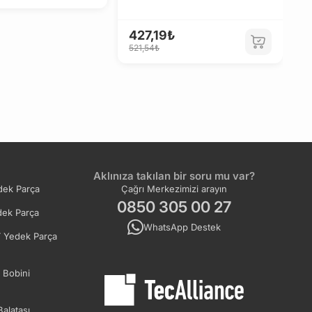
Ü
M
427,19₺
521,54₺
4
5
Aklınıza takılan bir soru mu var?
ek Parça
Çağrı Merkezimizi arayın
0850 305 00 27
ek Parça
WhatsApp Destek
 Yedek Parça
 Bobini
Balatası